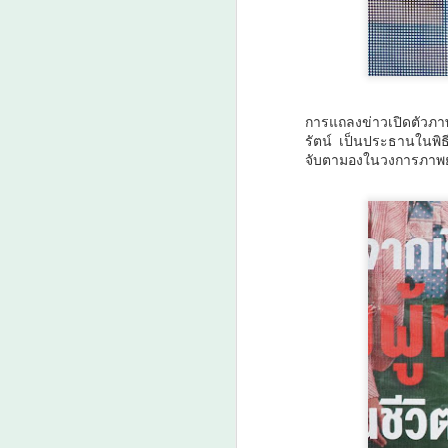
น
พิ
พ
ร
A
เช
การแถลงข่าวเปิดตัวภาพย
รัตน์ เป็นประธานในพิธ
จับตามองในวงการภาพย
T
I
เ
6 
A
ส
อ
แล
ส
ศ
แ
บร
ว