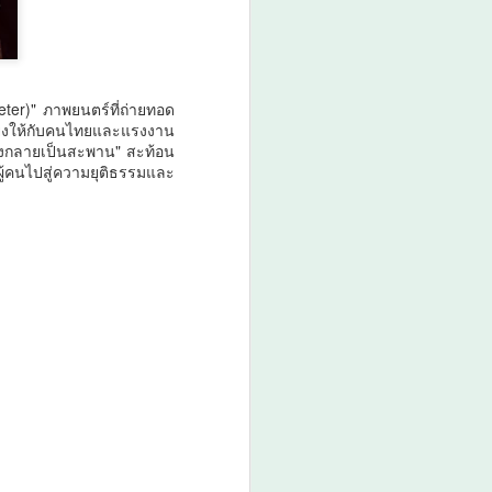
มกอช. ชี้ชิลีเปิดโอกาสสินค้าไทย
ผลไม้เมืองร้อน–อาหารเอเชีย–
ผลิตภัณฑ์สัตว์เลี้ยง มีศักยภาพขยาย
ตลาดสูง
eter)" ภาพยนตร์ที่ถ่ายทอด
เสียงให้กับคนไทยและแรงงาน
ประเทศชิลี - นางสาวรวินันท์ ฉ่ำ
จึงกลายเป็นสะพาน" สะท้อน
เฉลิม รองเลขาธิการสำนักงาน
ผู้คนไปสู่ความยุติธรรมและ
มาตรฐานสินค้าเกษตรและอาหาร
แห่งชาติ (มกอช.) เปิดเผยว่า
ระหว่างวันที่ 3–4 สิงหาคม 2569
คณะผู้แทน มกอช.