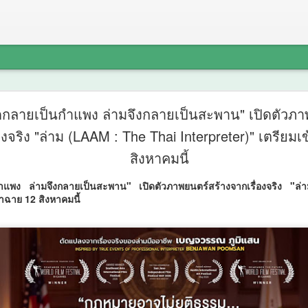
รฟท. จัดปร
AUG
ูดกลายเป็นกำแพง ล่ามจึงกลายเป็นสะพาน" เปิดตัวภา
7
องจริง "ล่าม (LAAM : The Thai Interpreter)" เตรียม
โครงการร
สิงหาคมนี้
เข้ม ช่วงว
กำแพง ล่ามจึงกลายเป็นสะพาน" เปิดตัวภาพยนตร์สร้างจากเรื่องจริง 
สรุปผลศึก
้าฉาย 12 สิงหาคมนี้
เห็นในพื้นท
รฟท.