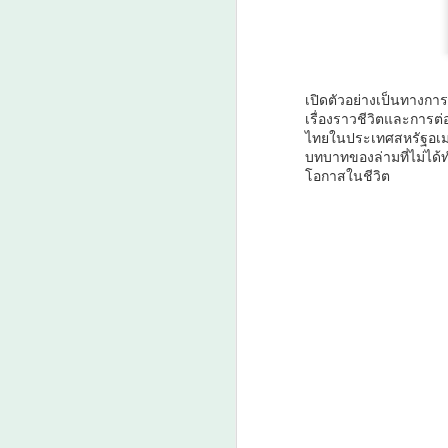
เพิ่มขนาดผลผลิต-เพิ่ม
รายได้เกษตรกรไทย
A
20–25%
วว. ชูนวัตกรรม “สารควบคุมการ
เปิดตัวอย่างเป็นทางกา
เจริญเติบโตพืช” กอบกู้สวนกล้วย
‘
เรื่องราวชีวิตและการต
หอม แก้ปัญหาต้นหักโค่นจากลม
โ
ไทยในประเทศสหรัฐอเมร
บทบาทของล่ามที่ไม่ได้
พายุพร้อมเพิ่มขนาดผลผลิต-เพิ่มราย
โอกาสในชีวิต
วั
ได้เกษตรกรไทย 20–25%
ร
กระทรวงการอุดมศึกษา
ร
วิทยาศาสตร์ วิจัยและนวัตกรรม
o
(อว.) โดย ศูนย์เชี่ยวชาญนวัตกรรม
ส
เกษตรสร้างสรรค์สถาบันวิจัย
ศ
A
วิทยาศาสตร์และเทคโนโลยีแห่ง
ศ
ประเทศไทย (วว.) ซึ่งได้รับการ
สนับสนุนทุนวิจัยจาก สำนักงาน
พัฒนาการวิจัยการเกษตร (องค์การ
มหาชน) หรือ สวก.
“
"ด
บ