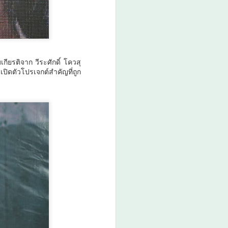
กียรติจาก วีระศักดิ์ โควสุ
ปิดตัวโปรเจกต์สำคัญที่ถูก