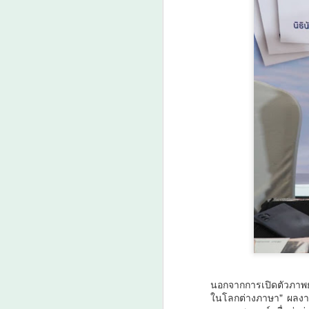
A
ก
ร
ก
พ
A
นอกจากการเปิดตัวภาพยน
ศ
ในโลกต่างภาษา" ผลงานก