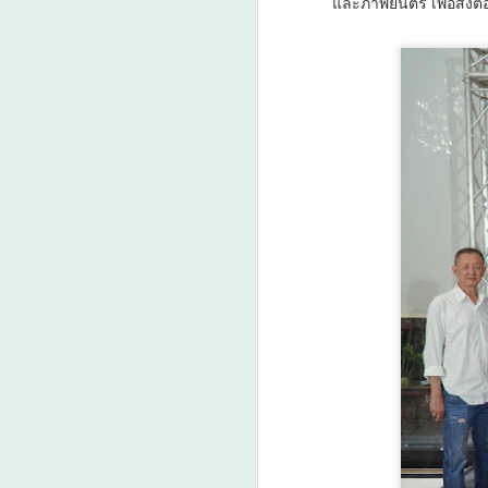
และภาพยนตร์ เพื่อส่งต่
A
ม
ป
ดั
เม
ว
ล
A
กร
กา
น
3
ง
ย