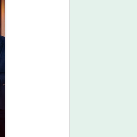
มกอช. ชี้ชิลีเปิดโอกาส
AUG
7
สินค้าไทย ผลไม้เมือง
ร้อน–อาหารเอเชีย–
ผลิตภัณฑ์สัตว์เลี้ยง มี
ศักยภาพขยายตลาดสูง