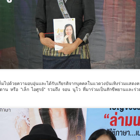
ันที่ 7 สิงหาคม 2569 เวลา 19.00 น. กรมการศาสนา กระทรวงวัฒนธรรม
วมกับจังหวัดสตูล และสำนักงานวัฒนธรรมจังหวัด 14 จังหวัดภาคใต้ จัดพิธี
ปิดงาน “มหกรรมสีสันแห่งศรัทธา พัฒนาชุมชนคุณธรรมพลังบวร ภาคกใต้”
ายใต้โครงการพลังบวรในมิติศาสนา ประจำปีงบประมาณ พ.ศ.
สมุทรสาครเฮ! รถไฟฟ้าสายสีแดงเข้ม วงเวียนใหญ่–
UG
6
มหาชัย 36.8 กม. คืบหน้าอีกขั้น รับฟังความเห็นกว่า 200
คน ส่วนใหญ่เห็นพ้องให้สร้าง
มุทรสาครเฮ! รถไฟฟ้าสายสีแดงเข้ม วงเวียนใหญ่–มหาชัย 36.8 กม.
ไปด้วยความอบอุ่นและได้รับเกียรติจากบุคคลในแวดวงบันเทิงร่วมแสดงควา
มดาน หรือ "เล็ก ไอศูรย์" รวมถึง จอน นูโว ที่มาร่วมเป็นสักขีพยานและร่วมส
วศ.อว.–วท.กห. เปิดเวทีหารือแนวทางขับเคลื่อน
UG
6
วิทยาศาสตร์และเทคโนโลยี เพื่อสนับสนุน อุตสาหกรรม
ป้องกันประเทศ
ศ.อว.–วท.กห.