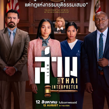
“จุลพันธ์” ส่งโฆษก
กรมการท่องเที่ยวปั้นผู้
AUG
AUG
7
7
“พิพัฒน์ชัย” เปิด
ประสานงานกองถ่าย
โครงการ “กระทรวง
ต่างชาติมืออาชีพ เสริม
แรงงานสร้างโอกาส
ความพร้อมไทยสู่
สร้างอาชีพ” เดินหน้า
ศูนย์กลางการถ่ายทำ