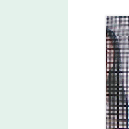
ต
เร
ป
A
แ
ด
ว
A

น
ก