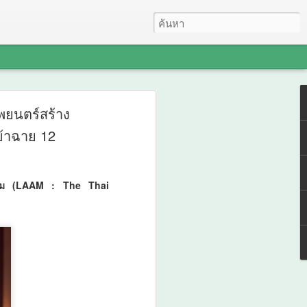
ะชุมปัจฉิมนิเทศ
พยนตร์สร้าง
เข้าฉาย 12
ถไฟชานเมืองสายสีแดง
งเวียนใหญ่–มหาชัย
"ล่าม (LAAM : The Thai
ษาและรับฟังความคิด
ี่กรุงเทพฯ