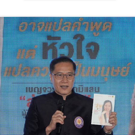
อาชีพ สู่แรงงานคุณภาพ จังหวัด
ำบลเตาปูน อำเภอสอง จังหวัดแพร่ กำลังเผชิญสถานการณ์โรคไม่ติดต่อ
ศรีสะเกษ" ณ สถาบันพัฒ
ื้อรัง (NCDs) ที่มีแนวโน้มเพิ่มขึ้นจากพฤติกรรมเสี่ยงด้านสุขภาพของ
ระชาชน ทั้งการดื่มสุรา การสูบบุหรี่ และการบริโภคอาหารรสหวาน มัน
วธ. เชิญชวนประชาชนร่วมกิจกรรมถวายพระราชกุศล
UG
ละเค็ม ส่งผลให้ปัจจุบันมีผู้ป่วยโรคเบาหวาน 270 คน และผู้ป่วยโรคความ
7
และน้อมสำนึกในพระมหากรุณาธิคุณสมเด็จพระนาง
ันโลหิตสูงกว่า 700 คน จากประชากรท
เจ้าสิริกิติ์ พระบรมราชินีนาถ พระบรมราชชนนีพันปี
หลวง พร้อมกันทั่วประเทศ
ธ.
กรมวิทยาศาสตร์บริการ ติดตามผลการพัฒนาผู้ประกอบ
UG
7
การ ยกระดับนวัตกรรมอาหาร สร้างมูลค่าเพิ่มผลิตภัณฑ์
ชุมชน
กรมวิทยาศาสตร์บริการ ติดตามผลการพัฒนาผู้ประกอบการ ยกระดับ
วัตกรรมอาหาร สร้างมูลค่าเพิ่มผลิตภัณฑ์ชุมชน
รมวิทยาศาสตร์บริการ (วศ.) กระทรวงการอุดมศึกษา วิทยาศาสตร์ วิจัยและ