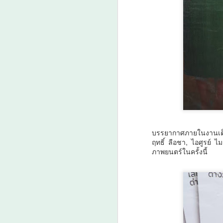
ว
ร่
เ
ภ
A
ส
บรรยากาศภายในงานเต็ม
ฤทธิ์ ลือชา, ไอศูรย์ ไ
ภาพยนตร์ในครั้งนี้
A
ว