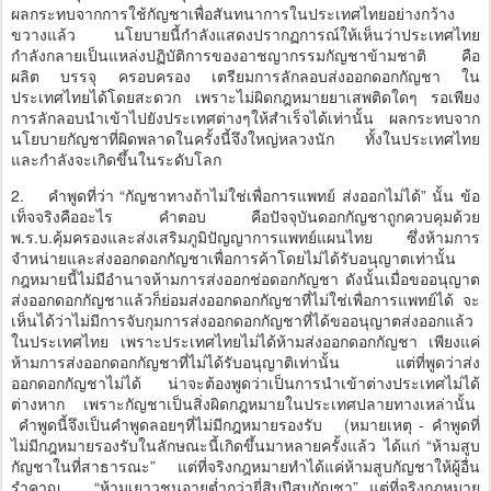
ผลกระทบจากการใช้กัญชาเพื่อสันทนาการในประเทศไทยอย่างกว้าง
ขวางแล้ว นโยบายนี้กำลังแสดงปรากฏการณ์ให้เห็นว่าประเทศไทย
กำลังกลายเป็นแหล่งปฏิบัติการของอาชญากรรมกัญชาข้ามชาติ คือ
ผลิต บรรจุ ครอบครอง เตรียมการลักลอบส่งออกดอกกัญชา ใน
ประเทศไทยได้โดยสะดวก เพราะไม่ผิดกฎหมายยาเสพติดใดๆ รอเพียง
การลักลอบนำเข้าไปยังประเทศต่างๆให้สำเร็จได้เท่านั้น ผลกระทบจาก
นโยบายกัญชาที่ผิดพลาดในครั้งนี้จึงใหญ่หลวงนัก ทั้งในประเทศไทย
และกำลังจะเกิดขึ้นในระดับโลก
2.
คำพูดที่ว่า “กัญชาทางถ้าไม่ใช่เพื่อการแพทย์ ส่งออกไม่ได้” นั้น ข้อ
เท็จจริงคืออะไร คำตอบ คือปัจจุบันดอกกัญชาถูกควบคุมด้วย
พ.ร.บ.คุ้มครองและส่งเสริมภูมิปัญญาการแพทย์แผนไทย ซึ่งห้ามการ
จำหน่ายและส่งออกดอกกัญชาเพื่อการค้าโดยไม่ได้รับอนุญาตเท่านั้น
กฎหมายนี้ไม่มีอำนาจห้ามการส่งออกช่อดอกกัญชา ดังนั้นเมื่อขออนุญาต
ส่งออกดอกกัญชาแล้วก็ย่อมส่งออกดอกกัญชาที่ไม่ใช่เพื่อการแพทย์ได้ จะ
เห็นได้ว่าไม่มีการจับกุมการส่งออกดอกกัญชาที่ได้ขออนุญาตส่งออกแล้ว
ในประเทศไทย เพราะประเทศไทยไม่ได้ห้ามส่งออกดอกกัญชา เพียงแค่
ห้ามการส่งออกดอกกัญชาที่ไม่ได้รับอนุญาติเท่านั้น แต่ที่พูดว่าส่ง
ออกดอกกัญชาไม่ได้ น่าจะต้องพูดว่าเป็นการนำเข้าต่างประเทศไม่ได้
ต่างหาก เพราะกัญชาเป็นสิ่งผิดกฎหมายในประเทศปลายทางเหล่านั้น
คำพูดนี้จึงเป็นคำพูดลอยๆที่ไม่มีกฎหมายรองรับ (หมายเหตุ - คำพูดที่
ไม่มีกฎหมายรองรับในลักษณะนี้เกิดขึ้นมาหลายครั้งแล้ว ได้แก่ “ห้ามสูบ
กัญชาในที่สาธารณะ” แต่ที่จริงกฎหมายทำได้แค่ห้ามสูบกัญชาให้ผู้อื่น
รำคาญ “ห้ามเยาวชนอายุต่ำกว่ายี่สิบปีสูบกัญชา” แต่ที่จริงกฎหมาย