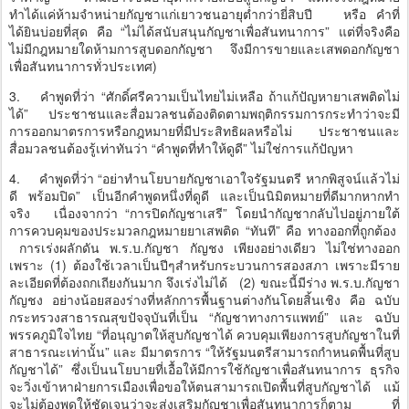
ทำได้แค่ห้ามจำหน่ายกัญชาแก่เยาวชนอายุต่ำกว่ายี่สิบปี หรือ คำที่
ได้ยินบ่อยที่สุด คือ “ไม่ได้สนับสนุนกัญชาเพื่อสันทนาการ” แต่ที่จริงคือ
ไม่มีกฎหมายใดห้ามการสูบดอกกัญชา จึงมีการขายและเสพดอกกัญชา
เพื่อสันทนาการทั่วประเทศ)
3.
คำพูดที่ว่า “ศักดิ์ศรีความเป็นไทยไม่เหลือ ถ้าแก้ปัญหายาเสพติดไม่
ได้” ประชาชนและสื่อมวลชนต้องติดตามพฤติกรรมการกระทำว่าจะมี
การออกมาตรการหรือกฎหมายที่มีประสิทธิผลหรือไม่ ประชาชนและ
สื่อมวลชนต้องรู้เท่าทันว่า “คำพูดที่ทำให้ดูดี” ไม่ใช่การแก้ปัญหา
4.
คำพูดที่ว่า “อย่าทำนโยบายกัญชาเอาใจรัฐมนตรี หากพิสูจน์แล้วไม่
ดี พร้อมปิด” เป็นอีกคำพูดหนึ่งที่ดูดี และเป็นนิมิตหมายที่ดีมากหากทำ
จริง เนื่องจากว่า “การปิดกัญชาเสรี” โดยนำกัญชากลับไปอยู่ภายใต้
การควบคุมของประมวลกฎหมายยาเสพติด “ทันที” คือ ทางออกที่ถูกต้อง
การเร่งผลักดัน พ.ร.บ.กัญชา กัญชง เพียงอย่างเดียว ไม่ใช่ทางออก
เพราะ (1) ต้องใช้เวลาเป็นปีๆสำหรับกระบวนการสองสภา เพราะมีราย
ละเอียดที่ต้องถกเถียงกันมาก จึงเร่งไม่ได้ (2) ขณะนี้มีร่าง พ.ร.บ.กัญชา
กัญชง อย่างน้อยสองร่างที่หลักการพื้นฐานต่างกันโดยสิ้นเชิง คือ ฉบับ
กระทรวงสาธารณสุขปัจจุบันที่เป็น “กัญชาทางการแพทย์” และ ฉบับ
พรรคภูมิใจไทย “ที่อนุญาตให้สูบกัญชาได้ ควบคุมเพียงการสูบกัญชาในที่
สาธารณะเท่านั้น” และ มีมาตรการ “ให้รัฐมนตรีสามารถกำหนดพื้นที่สูบ
กัญชาได้” ซึ่งเป็นนโยบายที่เอื้อให้มีการใช้กัญชาเพื่อสันทนาการ ธุรกิจ
จะวิ่งเข้าหาฝ่ายการเมืองเพื่อขอให้ตนสามารถเปิดพื้นที่สูบกัญชาได้ แม้
จะไม่ต้องพูดให้ชัดเจนว่าจะส่งเสริมกัญชาเพื่อสันทนาการก็ตาม ที่