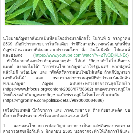
นโยบายกัญชากลับมาเป็นที่สนใจอย่างมากอีกครั้ง ในวันที่ 3 กรกฎาคม
2569 เมื่อมีข่าวหลายข่าวในวันเดียว ว่ามีถึงสามประเทศพร้อมๆกันที่จับ
กัญชาจำนวนมากที่ส่งออกจากประเทศไทย คือ อินโดนีเซีย โปแลนด์
และฮ่องกง (
https://www.youtube.com/watch?v=2TvQDjKLNEc
)
ทำให้นายกต้องกล่าวคำพูดหลายๆคำ ได้แก่ “กัญชาถ้าไม่ใช่เพื่อการ
แพทย์ ส่งออกไม่ได้” “อย่าทำนโยบายกัญชาเอาใจรัฐมนตรี หากพิสูจน์
แล้วไม่ดี พร้อมปิด” และ “ศักดิ์ศรีความเป็นไทยไม่เหลือ ถ้าแก้ปัญหายา
เสพติดไม่ได้” และ กระทรวงสาธารณสุขมีทีท่าว่าจะเร่งผลักดัน
พ.ร.บ.กัญชา กัญชง ฉบับกระทรวงสาธารณสุขโดยเร็ว
(https://www.hfocus.org/content/2026/07/38602) ตลอดจนพรรคภูมิใจ
ไทยก็เร่งผลักดันกฎหมายกัญชาฉบับพรรคภูมิใจไทยโดยเร็วเช่นกัน
(https://mgronline.com/politics/detail/9690000064686)
เครือข่ายแพทย์ นักวิชาการ และ ภาคประชาชน ต้านภัยยาเสพติด ขอ
ตั้งประเด็นทำความเข้าใจและข้อเสนอแนะ ดังนี้
1.
ผลของนโยบายการปลดกัญชาจากการเป็นยาเสพติดของกระทรวง
สาธารณสุขเมื่อวันที่ 9 มิถุนายน 2565 นอกจากจะทำให้เกิดการใช้และ