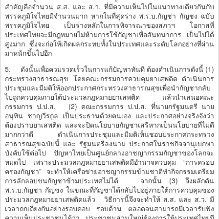
สำคัญคือจำนวน ส.ส. และ ส.ว. ที่มีความเห็นไปในแนวทางเดียวกันกับ
พรรคภูมิใจไทยมีจำนวนมาก หากในที่สุดร่าง พ.ร.บ.กัญชา กัญชง ฉบับ
พรรคภูมิใจไทย เป็นร่างหลักในการพิจารณาของสภาฯ โอกาสที่
ประเทศไทยจะมีกฎหมายไม่ห้ามการใช้กัญชาเพื่อสันทนาการ เป็นไปได้
สูงมาก ซึ่งจะก่อให้เกิดผลกระทบทั้งในประเทศและระดับโลกอย่างที่ผ่าน
มาหนักขึ้นไปอีก
5.
ดังนั้นเพื่อควมรวดเร็วในการแก้ปัญหาทันที ต้องดำเนินการดังนี้ (1)
กระทรวงสาธารณสุข โดยคณะกรรมการควบคุมยาเสพติด ดำเนินการ
ประชุมและมีมติให้ออกประกาศกระทรวงสาธารณสุขเพื่อนำกัญชากลับ
ไปถูกควบคุมภายใต้ประมวลกฎหมายยาเสพติด แล้วนำเสนอคณะ
กรรมการ ป.ป.ส. (2) คณะกรรมการ ป.ป.ส. ที่นายกรัฐมนตรี นาย
อนุทิน ชาญวีรกูล เป็นประธานด้วยตนเอง และประกาศอย่างจริงจังว่า
ต้องปราบยาเสพติด และจะปิดนโยบายกัญชาเสรีหากเป็นนโยบายที่ไม่ดี
มากกว่าดี ดำเนินการประชุมและมีมติเห็นชอบประกาศกระทรวง
สาธารณสุขฉบับนี้ และ รัฐมนตรีลงนาม ประกาศในราชกิจจานุเบกษา
บังคับใช้ต่อไป ปัญหาไทยเป็นศูนย์กลางอาชญากรรมกัญชาของโลกจะ
หมดไป เพราะประมวลกฎหมายยาเสพติดมีอำนาจควบคุม “การครอบ
ครองกัญชา” จะทำให้เครือข่ายอาชญากรรมข้ามชาติทำกิจกรรมเตรียม
การลักลอบขนกัญชาข้ามประเทศไม่ได้ จากนั้น (3) จึงผลักดัน
พ.ร.บ.กัญชา กัญชง ในขณะที่กัญชาได้กลับไปอยู่ภายใต้การควบคุมของ
ประมวลกฎหมายยาเสพติดแล้ว วิธีการนี้จึงจะทำให้ ส.ส. และ ส.ว. มี
เวลาถกเถียงกันอย่างรอบคอบ รอบด้าน ตลอดจนสามารถมีเวลารับฟัง
ความเห็นประชาชนได้ว่า ประชาชนส่วนใหญ่ต้องการให้ประเทศไทยมี