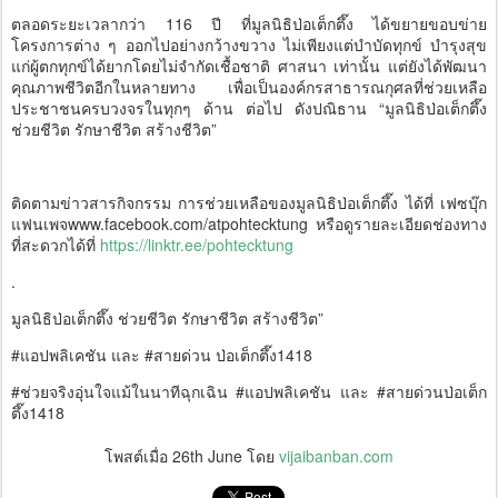
ตลอดระยะเวลากว่า 116 ปี ที่มูลนิธิป่อเต็กตึ๊ง ได้ขยายขอบข่าย
โครงการต่าง ๆ ออกไปอย่างกว้างขวาง ไม่เพียงแต่บำบัดทุกข์ บำรุงสุข
แก่ผู้ตกทุกข์ได้ยากโดยไม่จำกัดเชื้อชาติ ศาสนา เท่านั้น แต่ยังได้พัฒนา
คุณภาพชีวิตอีกในหลายทาง เพื่อเป็นองค์กรสาธารณกุศลที่ช่วยเหลือ
ประชาชนครบวงจรในทุกๆ ด้าน ต่อไป ดังปณิธาน “มูลนิธิป่อเต็กตึ๊ง
ช่วยชีวิต รักษาชีวิต สร้างชีวิต”
ติดตามข่าวสารกิจกรรม การช่วยเหลือของมูลนิธิป่อเต็กตึ๊ง ได้ที่ เฟซบุ๊ก
แฟนเพจwww.facebook.com/atpohtecktung หรือดูรายละเอียดช่องทาง
ที่สะดวกได้ที่
https://linktr.ee/pohtecktung
.
มูลนิธิป่อเต็กตึ๊ง ช่วยชีวิต รักษาชีวิต สร้างชีวิต”
#แอปพลิเคชัน และ #สายด่วน ป่อเต็กตึ๊ง1418
#ช่วยจริงอุ่นใจแม้ในนาทีฉุกเฉิน #แอปพลิเคชัน และ #สายด่วนป่อเต็ก
ตึ๊ง1418
โพสต์เมื่อ
26th June
โดย
vijaibanban.com