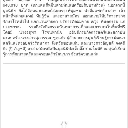
643,810 บาท (หกแสนสี่หมื่นสามพันแปดร้อยสิบบาทถ้วน) นอกจากนี้
มูลนิธิฯ ยังได้จัดหน่วยแพทย์สงเคราะห์ชุมชน นำทีมแพทย์อาสาฯ เจ้า
หน้าที่หน่วยแพทย์ ทีมกู้ชีพ และอาสาสมัคร ออกหน่วยให้บริการตรวจ
รักษาโรคทั่วไป แจกแว่นสายตา บริการตัดผมชาย-หญิง ทันตกรรม แก่
ประชาชน รวมถึงจัดกิจกรรมนันทนาการเด็กและเยาวชนในพื้นที่ฟรี
โดยมี นางจตุพร โรจนพานิช อธิบดีกรมกิจการสตรีและสถาบัน
ครอบครัว นางสาวศุภวรรณ ขูดแก้ว ผู้อำนวยการศูนย์เรียนรู้การพัฒนา
สตรีและครอบครัวรัตนาภา จังหวัดขอนแก่น และนางสาวอัญชลี จงคดี
กิจ (ปุ๊-อัญชลี) อาสาสมัครศิลปินมูลนิธิป่อเต็กตึ๊ง ร่วมในพิธี ณ ศูนย์เรียน
รู้การพัฒนาสตรีและครอบครัวรัตนาภา จังหวัดขอนแก่น