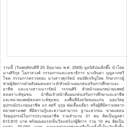
วานนี้ (วันพฤหัสบดีที่ 25 มิถุนายน พ.ศ. 2569) มูลนิธิป่อเต็กตึ๊ง นำโดย
นางศิริกุล โอภาสวงศ์ กรรมการและเลขาธิการ นางจินดา บุญลาภทวี
โชค กรรมการตรวจสอบ นางสาวศุภรัตน์ สมบัติเจริญไทย รักษาการผู้
ช่วยผู้จัดการฝ่ายสังคมสงเคราะห์/หัวหน้าแผนกส่งเสริมการศึกษาและ
อาชีพ และนางสาวเนาวรัตน์ วรรณศิริ หัวหน้าแผนกหน่วยแพทย์
สงเคราะห์ชุมชน นำทีมเจ้าหน้าที่แผนกส่งเสริมการศึกษาและอาชีพ
และหน่วยแพทย์สงเคราะห์ชุมชน ลงพื้นที่จังหวัดขอนแก่น มอบวัสดุ
อุปกรณ์ประกอบอาชีพ แก่ สตรี บุรุษ พ่อเลี้ยงเดี่ยว หรือผู้ที่มีความหลาก
หลายทางเพศ ที่มีความรู้และความสามารถ ฐานะยากจน ขาดแคลน
วัสดุอุปกรณ์ในการประกอบอาชีพ รวมจำนวน 31 คน คิดเป็นมูลค่า
613,810 บาท พร้อมมอบรถเข็นวีลแชร์แก่ผู้พิการ รวม 10 คน คิดเป็น
มูลค่า 30,000 บาท รวมมูลค่าการช่วยเหลือในครั้งนี้เป็นเงินทั้งสิ้น