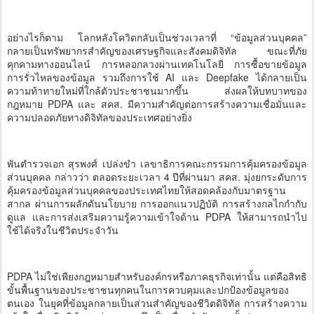
อย่างไรก็ตาม โลกหลังโควิดกลับเป็นช่วงเวลาที่ “ข้อมูลส่วนบุคคล”
กลายเป็นทรัพยากรสำคัญของเศรษฐกิจและสังคมดิจิทัล ขณะที่ภัย
คุกคามทางออนไลน์ การหลอกลวงผ่านเทคโนโลยี การซื้อขายข้อมูล
การรั่วไหลของข้อมูล รวมถึงการใช้ AI และ Deepfake ได้กลายเป็น
ความท้าทายใหม่ที่ใกล้ตัวประชาชนมากขึ้น ส่งผลให้บทบาทของ
กฎหมาย PDPA และ สคส. มีความสำคัญต่อการสร้างความเชื่อมั่นและ
ความปลอดภัยทางดิจิทัลของประเทศอย่างยิ่ง
พันตำรวจเอก สุรพงศ์ เปล่งขำ เลขาธิการคณะกรรมการคุ้มครองข้อมูล
ส่วนบุคคล กล่าวว่า ตลอดระยะเวลา 4 ปีที่ผ่านมา สคส. มุ่งยกระดับการ
คุ้มครองข้อมูลส่วนบุคคลของประเทศไทยให้สอดคล้องกับมาตรฐาน
สากล ผ่านการผลักดันนโยบาย การออกแนวปฏิบัติ การสร้างกลไกกำกับ
ดูแล และการส่งเสริมความรู้ความเข้าใจด้าน PDPA ให้สามารถนำไป
ใช้ได้จริงในชีวิตประจำวัน
PDPA ไม่ใช่เพียงกฎหมายสำหรับองค์กรหรือภาคธุรกิจเท่านั้น แต่คือสิทธิ
ขั้นพื้นฐานของประชาชนทุกคนในการควบคุมและปกป้องข้อมูลของ
ตนเอง ในยุคที่ข้อมูลกลายเป็นส่วนสำคัญของชีวิตดิจิทัล การสร้างความ