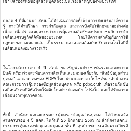
เข้าใจเรื่องสิทธิข้อมูลส่วนบุคคลจึงเป็นเรื่องสำคัญของทั้งประเทศ
ตลอด 4 ปีที่ผ่านมา สคส. ได้ดำเนินภารกิจทั้งด้านการส่งเสริมองค์ความ
รู้ การให้คำปรึกษา การกำกับดูแล และการบังคับใช้กฎหมายอย่างต่อ
เนื่อง เพื่อสร้างสมดุลระหว่างการคุ้มครองสิทธิของประชาชนกับการขับ
เคลื่อนเศรษฐกิจดิจิทัลของประเทศ โดยให้ความสำคัญกับการใช้
กฎหมายอย่างเหมาะสม เป็นธรรม และสอดคล้องกับบริบทเทคโนโลยีที่
เปลี่ยนแปลงอย่างรวดเร็ว
ในโอกาสครบรอบ 4 ปี สคส. ขอเชิญชวนประชาชนร่วมแสดงความ
ยินดี พร้อมร่วมสะท้อนความคิดเห็นและมุมมองเกี่ยวกับ “สิทธิข้อมูลส่วน
บุคคล” และอนาคตของ PDPA ไทย ผ่านช่องทาง เว็บไซต์ของสำนักงาน
คณะกรรมการคุ้มครองข้อมูลส่วนบุคคล หรือ pdpc.or.th เพื่อร่วมกันขับ
เคลื่อนสังคมดิจิทัลไทยให้เติบโตอย่างปลอดภัย โปร่งใส และได้รับความ
เชื่อมั่นจากทุกภาคส่วน
ทั้งนี้ สำนักงานคณะกรรมการคุ้มครองข้อมูลส่วนบุคคล ได้กำหนดจัด
งานครบรอบ 4 ปี สคส. ในวันที่ 25 มิถุนายน 2569 ณ สำนักงานคณะ
กรรมการคุ้มครองข้อมูลส่วนบุคคล ชั้น 5 ศูนย์ราชการเฉลิมพระเกียรติ
80 พรรษา อาคารซี ถนนแจ้งวัฒนะ กรุงเทพมหานคร โดยภายในงานจะ