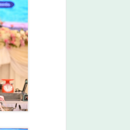
คาทอลิกตามระเบียบสำนักนายก
รัฐมนตรี ว่าด้วยแนวทางพิจารณาใน
การจัดตั้งวัดบาทหลวง
โรมันคาทอลิก พ.ศ.