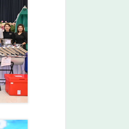
วธ. เดินหน้าจัดตั้ง และ
AUG
5
รับรองวัดคาทอลิกแห่ง
ใหม่หนุนบทบาทศาสน
สถาน เป็นแหล่งปลูกฝัง
คุณธรรมของศาสนิ
กชน
วธ. เดินหน้าจัดตั้ง และรับรองวัด
คาทอลิกแห่งใหม่หนุนบทบาทศาสน
สถาน เป็นแหล่งปลูกฝังคุณธรรม
ของศาสนิกชน
นางสาวซาบีดา ไทยเศรษฐ์ รัฐมนตรี
ว่าการกระทรวงวัฒนธรรม
(รมว.วธ.) เปิดเผยว่า ที่ประชุมคณะ
รัฐมนตรี (ครม.) เมื่อวันที่ 5
สิงหาคม 2569 มีมติเห็นชอบการจัด
ตั้งวัดคาทอลิกจำนวน 5 แห่ง และ
เห็นชอบการรับรองวัดคาทอลิกเพิ่ม
เติมอีก 1 แห่ง ตามที่กระทรวง
วัฒนธรรม (วธ.) เสนอ เพื่อเป็นวัด