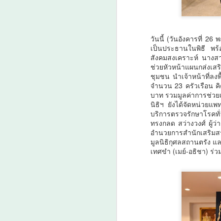
อย
A
นา
ศึ
วันนี้ (วันอังคารที่ 
หน
เป็นประธานในพิธี พร้
สังคมสงเคราะห์ นางสาว
ส
ช่วยหัวหน้าแผนกส่งเส
ก
ชุมชน นำเจ้าหน้าที่ลงพ
จำนวน 23 ครัวเรือน ค
บาท รวมมูลค่าการช่วยเห
บ
นิธิฯ ยังได้จัดหน่วยแ
A
บริการตรวจรักษาโรคทั
ทรงกลด สว่างวงศ์ ผู้ว
อำนวยการสำนักเสริมสร
มูลนิธิกุศลสถานตรัง แ
ส
เทศขำ (เมย์-อธิชา) ร่ว
ม
เม
โ
ร
น