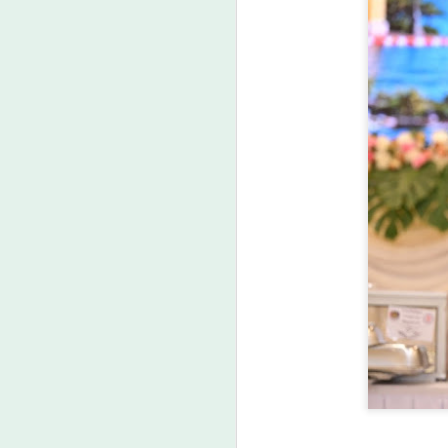
โ
ท
ใ
เด
ต
บท
ภ
ไฮ
• 
ขอ
มี
แบ
A
เว
สา
ศ
แห
เ
ก
ค
ปฏ
ป
A