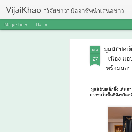
VijaiKhao
"วิจัยข่าว" มืออาชีพนำเสนอข่าว
Magazine
Home
มูลนิธิป่อ
MAY
เนื่อง ม
27
พร้อมมอบจ
มูลนิธิป่อเต็กตึ๊ง เดิ
ยากจนในพื้นที่จังหวัดต