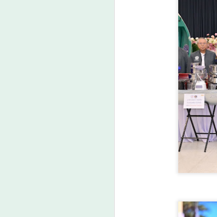
ศน. ร่วมกับจังหวัดสตูล
AUG
6
จัดกิจกรรม “พลังศรัทธา
ถวายเทียนพรรษา 2
แผ่นดิน สานสัมพันธ์
ไทย – มาเลเซีย” เชิญ
ชวนพุทธศาสนิกชน งด
ละ เลิกอบายมุข เนื่องใน
A
เทศกาลเข้าพรรษา
ศน.
ว
A