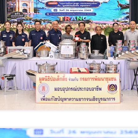
มูลนิธิกองทุนนิยมไทย
นครบาล 1 กัดไม่ปล่อย!
AUG
AUG
6
6
จับมือ กระทรวง
แกะรอยขยายผลกลุ่ม
วัฒนธรรม แถลงเปิดตัว
นักบิน จับไอซ์ล๊อตมหึ
โครงการ ประกวดอัต
มากว่า 300 โล ก่อนเข้า
ลักษณ์อาหารภูมิภาค
กลางกรุง
"รสถิ่นไทย" เฟ้นหาเมนู
นครบาล 1 กัดไม่ปล่อย! แกะรอย
ต้นตำรับ 4 ภูมิภาค ดัน
ขยายผลกลุ่มนักบิน จับไอซ์ล๊อตมหึ
วศ.อว. จับมือ ทช.ทส. ยกระดับห้องปฏิบัติการไมโคร
UG
มากว่า 300 โล ก่อนเข้ากลางกรุง
Soft Power สู่ระดับโลก
5
พลาสติกสู่มาตรฐานสากล
มูลนิธิกองทุนนิยมไทย จับมือ
ย้อนไปเมื่อ 16 มี.ค.2569 ที่ผ่านมา
ศ.อว. จับมือ ทช.ทส.
กระทรวงวัฒนธรรม แถลงเปิดตัว
กก.สืบสวนนครบาล 1 บช.น.
โครงการ ประกวดอัตลักษณ์อาหาร
ภูมิภาค "รสถิ่นไทย" เฟ้นหาเมนูต้น
ตำรับ 4 ภูมิภาค ดัน Soft Power สู่
ระดับโลก
เมื่อวันที่ 5 สิงหาคม 2569 — มูลนิธิ
กองทุนนิยมไทย ร่วมกับกระทรวง
วัฒนธรรม โดยกรมส่งเสริม
“AppTech”​ ยกกำลังประเทศไทยจากฐานราก​ เมื่อ
UG
วัฒนธรรม แถลงข่าวเปิดตัว
5
เทคโนโลยีที่เหมาะสมเป็นกลไกยกระดับทุนมนุษย์