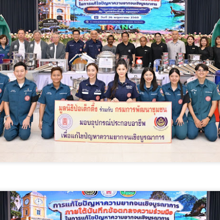
ประจำปี พ.ศ. 2569 ประเภท
คน : DSD Online Training
แรงงาน) จากกระทรวงดิจิทัล
สำนักงานคณะกรรมการดิจิทัล
นายสมาสภ์ ปัทมะสุคนธ์ อธิ
พัฒนาฝีมือแรงงาน ได้รับร
พ.ศ.