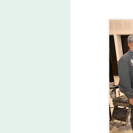
ศ
A
1
"ง
ส
3 
แถ
อ
ส
A