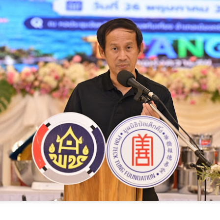
ควรใช้ที่นอนแบบเดียวกัน
อกาสการเริ่มต้นใหม่ทางการเงินให้กับพี่น้องประชาชน
ี่นอนตามสรีระ คืออะไร? ทำไมคนรูปร่างต่างกัน ไม่ควรใช้ที่นอนแบบ
นสภาวะเศรษฐกิจปัจจุบันที่หลายคนเผชิญกับภาระหนี้สิน กรมบังคับคดี
ียวกัน
อกย้ำบทบาทการเป็นที่ปรึกษาและผู้ช่วยจัดการปัญหาอย่างยั่งยืน โดย
ความเกี่ยวกับ mr.big อัปเดตข้อมูลล่าสุด มิถุนายน 2569
ายในงานจะมีการให้บริการครอบคลุม 3 ด้านหลัก
ไลท์์​ที่นอนที่ดีอาจไม่ใช่ที่นอนที่นุ่มที่สุด แต่เป็นที่นอนที่เหมาะกับสรีระ
ใ
งแต่ละคน​ คนที่มีรูปร่าง น้ำหนัก และท่านอนต่างกัน ย่อมต้องการที่นอนที่
การรองรับที่แตกต่างกัน​ รู้จักแนวคิด"ที่นอนตามสรีระ"และเหตุผลที่หลาย
รนด์เริ่มใช้ข้อมูล ทางวิทยาศาสตร์ ในการเลือกที่นอน
ศน. ร่วมกับเครือข่าย 25 จังหวัดภาคกลาง ขับเคลื่อน
UG
4
แผนส่งเสริมคุณธรรมแห่งชาติ ระยะที่ 3 มุ่งสู่สังคม
ลาซื้อรองเท้า เรามักเลือกตามไซซ์ของตัวเอง หรือการตัดแว่น ก็ตรวจวัด
คุณธรรมอย่างยั่งยืน
ยตาก่อนเลือกเลนส์ แต่เมื่อ
น. ร่วมกับเครือข่าย 25 จังหวัดภาคกลาง ขับเคลื่อนแผนส่งเสริมคุณธรรม
่งชาติ ระยะที่ 3 มุ่งสู่สังคมคุณธรรมอย่างยั่งยืน
มื่อวันที่ 17 กรกฎาคม 2569 เวลา 09.00 น. ที่ผ่านมา กรมการศาสนา
ระทรวงวัฒนธรรม ในฐานะสำนักงานเลขานุการคณะกรรมการส่งเสริม
ุณธรรมแห่งชาติ จัดประชุมเชิงปฏิบัติการติดตามผลการขับเคลื่อนแผน
ิบัติการด้านการส่งเสริมคุณธรรมแห่งชาติ ระยะที่ 2 (พ.ศ. 2566–2570)
ระจำปีงบประมาณ พ.ศ.
“นพ.รุ่งเรือง” ชูวิสัยทัศน์ SMR ขับเคลื่อนความมั่นคง
UG