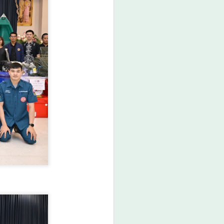
 GDCC กับการขับเคลื่อนการพัฒนากำลัง
 (ระบบฝึกอบรมออนไลน์กรมพัฒนาฝีมือ
เพื่อเศรษฐกิจและสังคมแห่งชาติ โดย
เพื่อเศรษฐกิจและสังคมแห่งชาติ (สดช.)
บดีกรมพัฒนาฝีมือแรงงาน เปิดเผยว่า กรม
างวัล GDCC GOV Cloud Awards ประจำปี