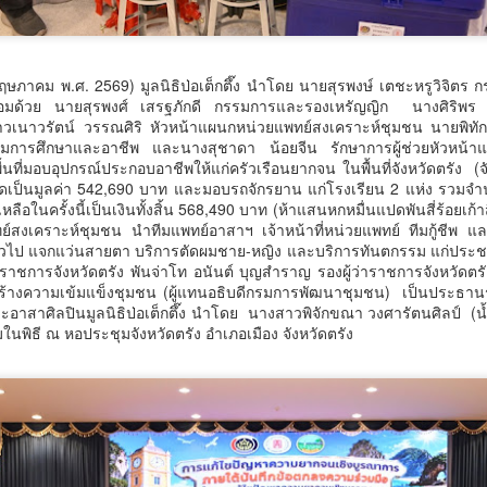
่างพร้อมพรั่ง
1
พัฒนาชุมชน
PPTech EXPO 2026 เทคโนโลยีที่เหมาะสมเพื่อการพัฒนาชุมชน
ยพิสิษฐ์ ศุภวัฒน์ธนบดี ผู้อำนวยการโรงเรียนนวมินทราชินูทิศ เตรียมอุดม
ก
26 พฤษภาคม พ.ศ. 2569) มูลนิธิป่อเต็กตึ๊ง นำโดย นายสุรพงษ์ เตชะหรูวิจิ
่วยบริหารจัดการทุนด้านพัฒนาพื้นที่ (บพท.)
อมด้วย นายสุรพงศ์ เสรฐภักดี กรรมการและรองเหรัญญิก นางศิริพร กร
เนาวรัตน์ วรรณศิริ หัวหน้าแผนกหน่วยแพทย์สงเคราะห์ชุมชน นายพิทักษ์พ
ำนักงานเร่งรัดการวิจัยและนวัตกรรมเพื่อเพิ่มความสามารถการแข่งขันและ
ริมการศึกษาและอาชีพ และนางสุชาดา น้อยจีน รักษาการผู้ช่วยหัวหน้า
ารพัฒนาพื้นที่ (องค์การมหาชน)
ื้นที่มอบอุปกรณ์ประกอบอาชีพให้แก่ครัวเรือนยากจน ในพื้นที่จังหวัดตรัง (
ิดเป็นมูลค่า 542,690 บาท และมอบรถจักรยาน แก่โรงเรียน 2 แห่ง รวมจำ
ลือในครั้งนี้เป็นเงินทั้งสิ้น 568,490 บาท (ห้าแสนหกหมื่นแปดพันสี่ร้อยเก้
พท. ร่วมกับเครือข่าย มทร. เครือข่าย มรภ.
พทย์สงเคราะห์ชุมชน นำทีมแพทย์อาสาฯ เจ้าหน้าที่หน่วยแพทย์ ทีมกู้ชีพ 
สร้างประวัติศาสตร์หน้าใหม่! "ALTANI" รถจักรยานยนต์
UG
่วไป แจกแว่นสายตา บริการตัดผมชาย-หญิง และบริการทันตกรรม แก่ประชาช
1
่าราชการจังหวัดตรัง พันจ่าโท อนันต์ บุญสำราญ รองผู้ว่าราชการจังหวัดตร
ไฟฟ้าของพี่น้องมุสลิม 100% ความภาคภูมิใจของภาค
้างความเข้มแข็งชุมชน (ผู้แทนอธิบดีกรมการพัฒนาชุมชน) เป็นประธานร
ใต้
ละอาสาศิลปินมูลนิธิป่อเต็กตึ๊ง นำโดย นางสาวพิจักขณา วงศารัตนศิลป์ 
ร้างประวัติศาสตร์หน้าใหม่! "ALTANI" รถจักรยานยนต์ไฟฟ้าของพี่น้อง
มในพิธี ณ หอประชุมจังหวัดตรัง อำเภอเมือง จังหวัดตรัง
ุสลิม 100% ความภาคภูมิใจของภาคใต้
ื่อวันที่ 31 กรกฎาคม 2569— บริษัท ปตานี พาวเวอร์ จํากัด จัดพิธีเปิด
รงงานผลิตรถจักรยานยนต์ไฟฟ้าแบรนด์​ ALTANI อย่างเป็นทางการ โดยได้
ับเกียรติจาก อาจารย์วันมูหะมัดนอร์ มะทา เป็นประธานในพิธี พร้อมด้วย
ายอรุณ​ บุญชม จุฬาราชมนตรี เป็นประธานในการประกอบพิธีดูอาร์และ