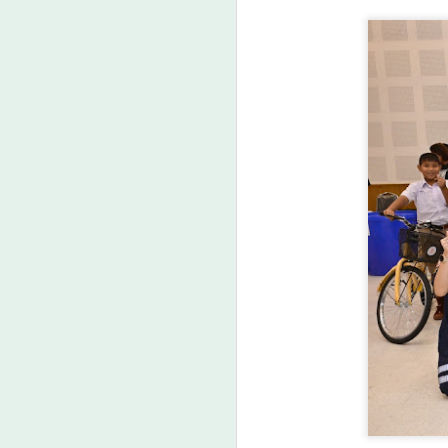
“น
พ
อ
จ
A
ร
A