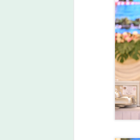
“
ก
หน
แ
(
ปร
เ
A
ค
เ
ศ
ก
ง
E
A
คู