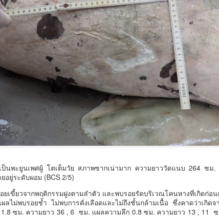
ระกวดอัตลักษณ์อาหารภูมิภาค "รสถิ่นไทย" เฟ้นหาเมนูต้นตำรับ 4 ภูมิภาค
น Soft Power สู่ระดับโลก
ื่อวันที่ 5 สิงหาคม 2569 — มูลนิธิกองทุนนิยมไทย ร่วมกับกระทรวง
ัฒนธรรม โดยกรมส่งเสริมวัฒนธรรม แถลงข่าวเปิดตัวโครงการประกวดอัต
ักษณ์อาหารภูมิภาค "รสถิ่นไทย" ณ มูลนิธิกองทุนนิยมไทย เขตบางรัก
นครบาล 1 กัดไม่ปล่อย! แกะรอยขยายผลกลุ่มนักบิน จับ
UG
ุงเทพฯ เพื่อรวบรวม ยกระดับ และส่งเสริมอัตลักษณ์อาหารท้องถิ่นไทยสู่
6
ไอซ์ล๊อตมหึมากว่า 300 โล ก่อนเข้ากลางกรุง
รสร้างมูลค่าเพิ่มทางเศรษฐกิจ และการท่องเที่ยวเชิงอาหาร อย่างยั่งยืน
ครบาล 1 กัดไม่ปล่อย! แกะรอยขยายผลกลุ่มนักบิน จับไอซ์ล๊อตมหึมากว่า
00 โล ก่อนเข้ากลางกรุง
านแถลงข่า
้อนไปเมื่อ 16 มี.ค.2569 ที่ผ่านมา กก.สืบสวนนครบาล 1 บช.น.
ป็นพะยูนเพศผู้ โตเต็มวัย สภาพซากเน่ามาก ความยาววัดแนบ 264 ซม.
วธ. เดินหน้าจัดตั้ง และรับรองวัดคาทอลิกแห่งใหม่หนุน
UG
ยอยู่ระดับผอม (BCS 2/5)
5
บทบาทศาสนสถาน เป็นแหล่งปลูกฝังคุณธรรมของศาสนิ
กชน
เขี้ยวจากพฤติกรรมฝูงตามลำตัว และพบรอยรัดบริเวณโคนหางที่เกิดก่อ
ม่พบรอยช้ำ ไม่พบการคั่งเลือดและไม่ถึงชั้นกล้ามเนื้อ ซึ่งคาดว่าเกิด
ธ. เดินหน้าจัดตั้ง และรับรองวัดคาทอลิกแห่งใหม่หนุนบทบาทศาสนสถาน
1.8 ซม. ความยาว 36 , 6 ซม. แผลความลึก 0.8 ซม. ความยาว 13 , 11 
ป็นแหล่งปลูกฝังคุณธรรมของศาสนิกชน