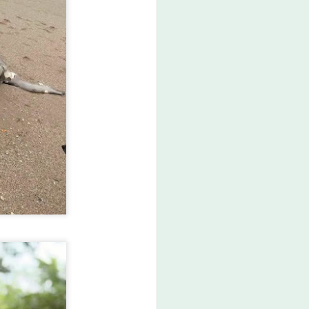
่อมสถานีสุขภาพ เครือข่าย Caregiver และ
บบสุขภาพชุมชน สู่ต้นแบบการจัดการสุข
วัดแพร่ กำลังเผชิญสถานการณ์โรคไม่
นวโน้มเพิ่มขึ้นจากพฤติกรรมเสี่ยงด้านสุขภาพ
า การสูบบุหรี่ และการบริโภคอาหารรส
จจุบันมีผู้ป่วยโรคเบาหวาน 270 คน และผู้
่า 700 คน จากประชากรทั้งหมด 4,778 คน
บเคลื่อนระบบดูแลสุขภาพเชิงรุกผ่านกลไก
และลดปัจจัยเสี่ยงของประชาชนอย่างต่อ
่พบว่า ประชาชนตำบลเตาปูนมีพฤติกรรม
รื้อรังในหลายด้าน โดยมีผู้ดื่มสุราเป็น