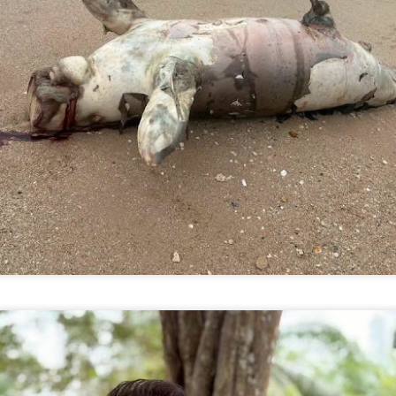
นวัตกรรม "ดอกไม้ 3 สี" เชื
ภูมิปัญญาพื้นบ้าน พัฒนาระ
ภาวะอย่างยั่งยืน
ตำบลเตาปูน อำเภอสอง จังห
ติดต่อเรื้อรัง (NCDs) ที่มีแ
ของประชาชน ทั้งการดื่มสุร
หวาน มัน และเค็ม ส่งผลให้ปั
ป่วยโรคความดันโลหิตสูงกว
เทศบาลตำบลเตาปูนจึงเร่งขั
"ตำบลสุขภาวะ" เพื่อป้องกัน
เนื่อง
จากข้อมูลสุขภาวะของพื้นที
เสี่ยงต่อการเกิดโรคไม่ติดต่อเ
ประจำร้อยละ 34.86 ผู้สูบบุ