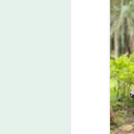
วธ. เชิญชวนประชาชน
AUG
7
ร่วมกิจกรรมถวายพระ
ราชกุศลและน้อมสำนึก
ในพระมหากรุณาธิคุณ
สมเด็จพระนางเจ้าสิริกิติ์
พระบรมราชินีนาถ
พระบรมราชชนนีพันปี
A
หลวง พร้อมกันทั่ว
ประเทศ
วธ.
ส