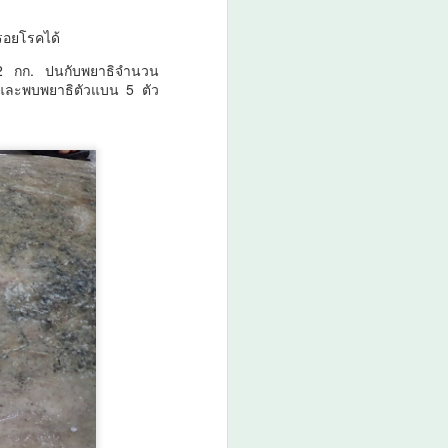
ุรอยโรคได้
2 กก. ปนกับพยาธิจำนวน
และพบพยาธิตัวแบน 5 ตัว