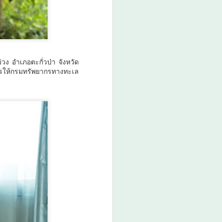
คุณธรรม ต่อยอดทุนวัฒนธรรมสู่
ชุมชน
วันที่ 7 สิงหาคม 2569 เวลา 19.00
น. กรมการศาสนา กระทรวง
วัฒนธรรม ร่วมกับจังหวัดสตูล และ
ง อำเภอตะกั่วป่า จังหวัด
สำนักงานวัฒนธรรมจังหวัด 14
การให้กรมทรัพยากรทางทะเล
จังหวัดภาคใต้ จัดพิธีเปิดงาน
“มหกรรมสีสันแห่งศรัทธา พัฒนา
ชุมชนคุณธรรมพลังบวร ภาคกใต้”
ภายใต้โครงการพลังบวรในมิติ
ศาสนา ประจำปีงบประมาณ พ.ศ.