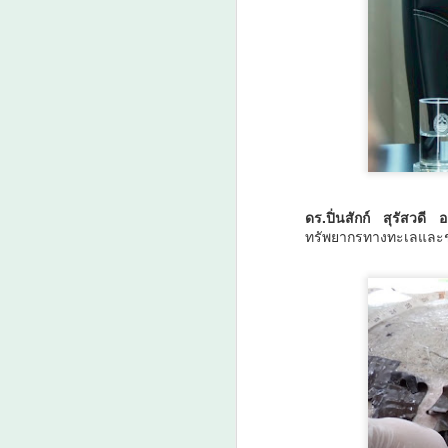
ก
พ
A
ศ
ดร.ปิ่นสักก์ สุรัสวดี
ทรัพยากรทางทะเลและชา
A
ม