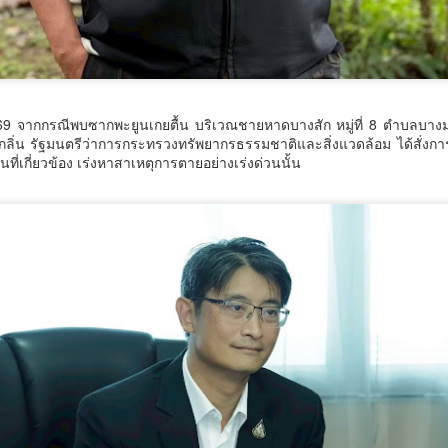
วิทยาศาสตร์ วิจัยและนวัตกรรม
INTERNATIONAL และ
(อว.) นำโดย นายปรานต์ ปิ่นทอง
FutureCHEM INTERNATIONAL
นักวิทยาศาสตร์ชำนาญการพิเศษ
เปิดเวที AI ขับเคลื่อนนวัตกรรม
ศูนย์ห้องปฏิบัติการอ้างอิงชีวภาพ
วิทยาศาสตร์และสุขภาพ ยกระดับ
สถาบันห้องปฏิบัติการอ้างอิงแห่งชาติ
ไทยสู่ศูนย์กลางอาเซียน
วศ.อว.–วท.กห. เปิดเวทีหารือแนวทางขับเคลื่อน
UG
พร้อมคณะฯ ลงพื้นที่จังหวัด
6
9 จากกรณีพบซากพะยูนเกยตื้น บริเวณชายหาดบางสัก หมู่ที่ 8 ตำบลบางม่ว
วิทยาศาสตร์และเทคโนโลยี เพื่อสนับสนุน อุตสาหกรรม
สมุทรปราการ กำแพงเพชร และ
6 สิงหาคม 2568 กรุงเทพฯ – เมื่อ
มกลิ่น รัฐมนตรีว่าการกระทรวงทรัพยากรธรรมชาติและสิ่งแวดล้อม ได้สั่ง
นครนายก ระหว่างวันที่ 4–6
ป้องกันประเทศ
ปัญญาประดิษฐ์ (AI) กำลังเข้ามามี
ี่เกี่ยวข้อง เร่งหาสาเหตุการตายอย่างเร่งด่วนนั้น
สิงหาคม 2569 เพื่อติดตามความ
บทบาทสำคัญในการยกระดับงาน
ศ.อว.–วท.กห.
ก้าวหน้าและให้คำปรึกษาเชิงลึกแก่ผู้
วิจัย ห้องปฏิบัติการ การแพทย์ และ
ประกอบการที่เข้าร่วม โครงการเพิ่ม
ภาคอุตสาหกรรม ประเทศไทยกำลัง
ประสิทธิภาพการผลิตอ
ก้าวสู่ยุคใหม่ของระบบนิเวศด้าน
วิทยาศาสตร์และนวัตกรรมที่เชื่อม
โยงการวิจัย เทคโนโลยี และภาค
ธุรกิจเข้าด้วยกัน เพื่อสร้างขีดความ
สามารถในการแข่งขันของประเทศ
กรมพัฒน์ คว้ารางวัล GDCC GOV Cloud Awards
UG
และภูมิภาคอาเซียน
6
ตอกย้ำความสำเร็จของระบบ DSD Online Training ใน
การขับเคลื่อนการพัฒนากำลังคนที่ทันสมัย
บริษ
รมพัฒน์ คว้ารางวัล GDCC GOV Cloud Awards ตอกย้ำความสำเร็จของ
ะบบ DSD Online Training ในการขับเคลื่อนการพัฒนากำลังคนที่ทันสมัย