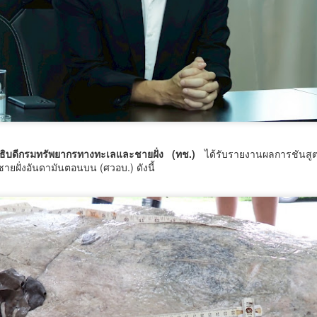
รมพัฒนาฝีมือแรงงาน ได้รับรางวัล GDCC GOV Cloud Awards ประจำปี
.ศ.
ศน. ร่วมกับจังหวัดสตูล จัดกิจกรรม “พลังศรัทธาถวาย
UG
6
เทียนพรรษา 2 แผ่นดิน สานสัมพันธ์ ไทย – มาเลเซีย”
เชิญชวนพุทธศาสนิกชน งด ละ เลิกอบายมุข เนื่องใน
เทศกาลเข้าพรรษา
น.
 อธิบดีกรมทรัพยากรทางทะเลและชายฝั่ง (ทช.)
ได้รับรายงานผลการชันสูต
ยฝั่งอันดามันตอนบน (ศวอบ.) ดังนี้
มูลนิธิกองทุนนิยมไทย จับมือ กระทรวงวัฒนธรรม แถลง
UG
6
เปิดตัวโครงการ ประกวดอัตลักษณ์อาหารภูมิภาค "รส
ถิ่นไทย" เฟ้นหาเมนูต้นตำรับ 4 ภูมิภาค ดัน Soft Power สู่
ระดับโลก
ูลนิธิกองทุนนิยมไทย จับมือ กระทรวงวัฒนธรรม แถลงเปิดตัวโครงการ