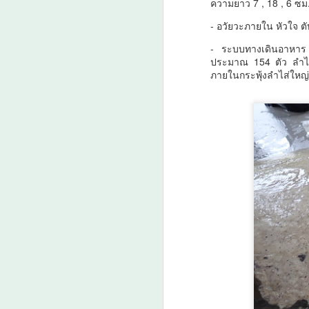
ความยาว 7 , 18 , 6 ซม
น
- อวัยวะภายใน หัวใจ 
เป
- ระบบทางเดินอาหาร
เ
ประมาณ 154 ตัว ลำไส
คา
ภายในกระพุ้งลำไส่ใหญ่
ค
A
ต
ว
A
“
ก