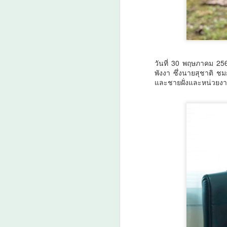
A
วันที่ 30 พฤษภาคม 256
พังงา ซึ่งนายสุชาติ ช
และชายฝั่งและหน่วยงานท
ว
A
ก
ร