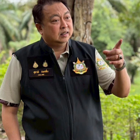
กรมวิทยาศาสตร์บริการ
Thailand LAB
AUG
AUG
7
6
INTERNATIONAL
ติดตามผลการพัฒนาผู้
2026 ผนึก
ประกอบการ ยกระดับ
Bio+HealthTech
นวัตกรรมอาหาร สร้าง
INTERNATIONAL และ
มูลค่าเพิ่มผลิตภัณฑ์
FutureCHEM
ชุมชน
INTERNATIONAL เปิด
📌กรมวิทยาศาสตร์บริการ ติดตาม
เวที AI ขับเคลื่อน
สมุทรสาครเฮ! รถไฟฟ้าสายสีแดงเข้ม วงเวียนใหญ่–
UG
ผลการพัฒนาผู้ประกอบการ ยก
6
นวัตกรรมวิทยาศาสตร์
มหาชัย 36.8 กม. คืบหน้าอีกขั้น รับฟังความเห็นกว่า 200
ระดับนวัตกรรมอาหาร สร้างมูลค่า
เพิ่มผลิตภัณฑ์ชุมชน
และสุขภาพ ยกระดับ
คน ส่วนใหญ่เห็นพ้องให้สร้าง
ไทยสู่ศูนย์กลางอาเซียน
มุทรสาครเฮ! รถไฟฟ้าสายสีแดงเข้ม วงเวียนใหญ่–มหาชัย 36.8 กม.
กรมวิทยาศาสตร์บริการ (วศ.)
Thailand LAB INTERNATIONAL
กระทรวงการอุดมศึกษา
2026 ผนึก Bio+HealthTech