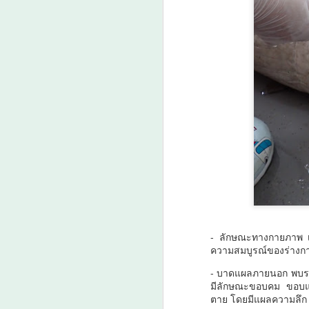
ป
ดั
เม
ว
ล
A
กร
กา
น
3
ง
ย
- ลักษณะทางกายภาพ เ
A
ความสมบูรณ์ของร่างกา
- บาดแผลภายนอก พบรอย
มีลักษณะขอบคม ขอบแผลไ
ว
ตาย โดยมีแผลความลึก 
เ