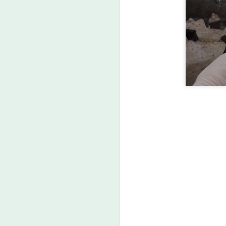
หน
แ
(
ปร
เ
A
ค
เ
ศ
ก
ง
E
A
คู
โ
ท
ใ
เด