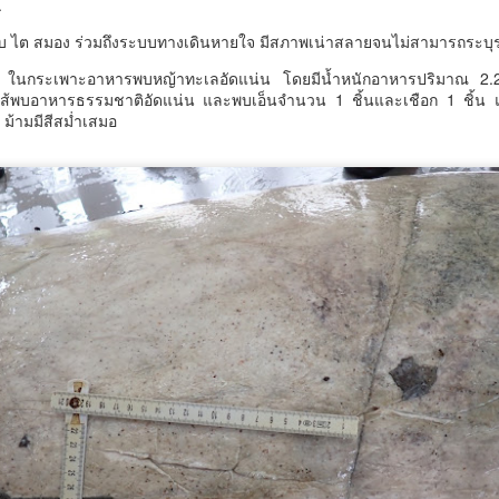
.
างสาวซาบีดา ไทยเศรษฐ์ รัฐมนตรีว่าการกระทรวงวัฒนธรรม (รมว.วธ.)
ตับ ไต สมอง ร่วมถึงระบบทางเดินหายใจ มีสภาพเน่าสลายจนไม่สามารถระบ
ิดเผยว่า ที่ประชุมคณะรัฐมนตรี (ครม.) เมื่อวันที่ 5 สิงหาคม 2569 มีมติ
 ในกระเพาะอาหารพบหญ้าทะเลอัดแน่น โดยมีน้ำหนักอาหารปริมาณ 2.
ห็นชอบการจัดตั้งวัดคาทอลิกจำนวน 5 แห่ง และเห็นชอบการรับรองวัด
้พบอาหารธรรมชาติอัดแน่น และพบเอ็นจำนวน 1 ชิ้นและเชือก 1 ชิ้น 
ทอลิกเพิ่มเติมอีก 1 แห่ง ตามที่กระทรวงวัฒนธรรม (วธ.) เสนอ เพื่อเป็นวัด
 ม้ามมีสีสม่ำเสมอ
าทอลิกตามระเบียบสำนักนายกรัฐมนตรี ว่าด้วยแนวทางพิจารณาในการจัด
วศ.อว. จับมือ ทช.ทส. ยกระดับห้องปฏิบัติการไมโคร
UG
ั้งวัดบาทหลวงโรมันคาทอลิก พ.ศ.
5
พลาสติกสู่มาตรฐานสากล
ศ.อว. จับมือ ทช.ทส.
“AppTech”​ ยกกำลังประเทศไทยจากฐานราก​ เมื่อ
UG
5
เทคโนโลยีที่เหมาะสมเป็นกลไกยกระดับทุนมนุษย์
AppTech”​ ยกกำลังประเทศไทยจากฐานราก​ เมื่อเทคโนโลยีที่เหมาะสมเป็น
ลไกยกระดับทุนมนุษย์