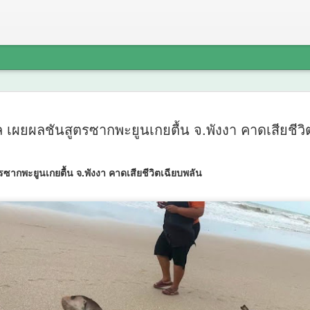
“เตาปูนโมเ
AUG
 เผยผลชันสูตรซากพะยูนเกยตื้น จ.พังงา คาดเสียชีวิ
7
ข้อมูลขับเ
นวัตกรรม "ด
ซากพะยูนเกยตื้น จ.พังงา คาดเสียชีวิตเฉียบพลัน
สถานีสุขภา
และภูมิปั
สุขภาพชุม
จัดการสุขภ
“เตาปูนโมเดล" เกมรุกสู้ NC