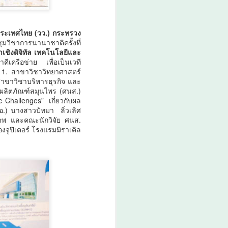
มกอช. ชี้ชิลีเปิดโอกาสสินค้าไทย
ผลไม้เมืองร้อน–อาหารเอเชีย–
ผลิตภัณฑ์สัตว์เลี้ยง มีศักยภาพขยาย
งประเทศไทย (วว.) กระทรวง
ุมวิชาการนานาชาติครั้งที่
ตลาดสูง
ชิงดิจิทัล เทคโนโลยีและ
ีเครือข่าย เพื่อเป็นเวที
ประเทศชิลี - นางสาวรวินันท์ ฉ่ำ
1. สาขาวิชาวิทยาศาสตร์
เฉลิม รองเลขาธิการสำนักงาน
าขาวิชาบริหารธุรกิจ และ
มาตรฐานสินค้าเกษตรและอาหาร
มผลิตภัณฑ์สมุนไพร (ศนส.)
แห่งชาติ (มกอช.) เปิดเผยว่า
 Challenges” เกี่ยวกับผล
ระหว่างวันที่ 3–4 สิงหาคม 2569
อ.) นางสาวปัทมา ลิ่วเลิศ
คณะผู้แทน มกอช.
าพ และคณะนักวิจัย ศนส.
จูปิเตอร์ โรงแรมมิราเคิล