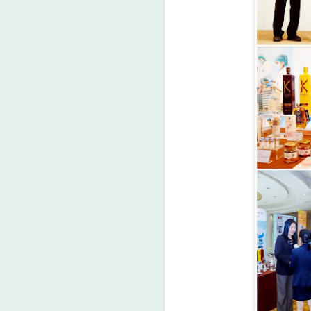
วว. ชูนวัตกรรม “สาร
AUG
7
ควบคุมการเจริญเติบโต
พืช” กอบกู้สวนกล้วย
หอม แก้ปัญหาต้นหัก
โค่นจากลมพายุพร้อม