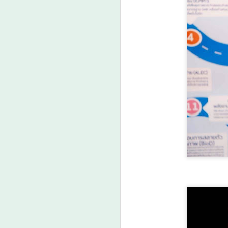
น
พิ
พ
ร
A
เช
T
I
เ
6 
A
ส
อ
แล
ส
ศ
แ
บร
ว