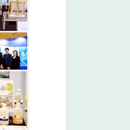
มกอช. ชี้ชิลีเปิดโอกาส
AUG
7
สินค้าไทย ผลไม้เมือง
ร้อน–อาหารเอเชีย–
ผลิตภัณฑ์สัตว์เลี้ยง มี
ศักยภาพขยายตลาดสูง