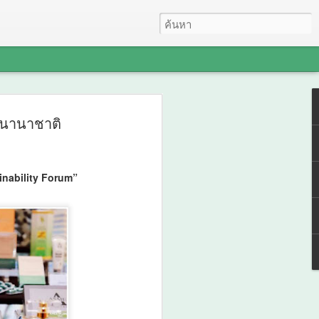
ะชุมปัจฉิมนิเทศ
รนานาชาติ
ถไฟชานเมืองสายสีแดง
งเวียนใหญ่–มหาชัย
inability Forum”
ษาและรับฟังความคิด
ี่กรุงเทพฯ