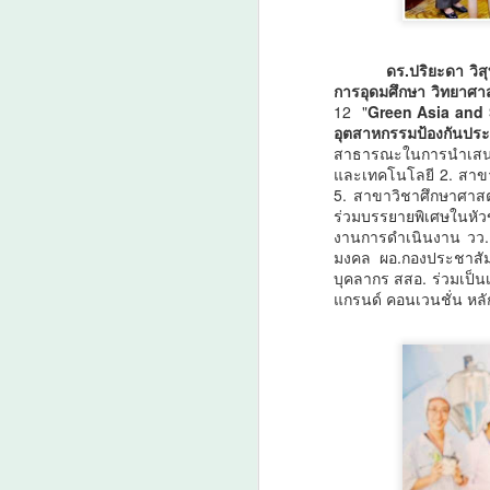
เพิ่มขนาดผลผลิต-เพิ่ม
รายได้เกษตรกรไทย
A
ดร.ปริยะดา วิส
20–25%
การอุดมศึกษา วิทยาศา
วว. ชูนวัตกรรม “สารควบคุมการ
12 "
Green Asia and S
เจริญเติบโตพืช” กอบกู้สวนกล้วย
‘
อุตสาหกรรมป้องกันประเ
หอม แก้ปัญหาต้นหักโค่นจากลม
โ
สาธารณะในการนำเสนอผ
พายุพร้อมเพิ่มขนาดผลผลิต-เพิ่มราย
และเทคโนโลยี 2. สาขา
วั
ได้เกษตรกรไทย 20–25%
5. สาขาวิชาศึกษาศาสต
ร่วมบรรยายพิเศษในหัวข
ร
งานการดำเนินงาน วว. 
กระทรวงการอุดมศึกษา
ร
มงคล ผอ.กองประชาสัม
วิทยาศาสตร์ วิจัยและนวัตกรรม
o
บุคลากร สสอ. ร่วมเป็น
(อว.) โดย ศูนย์เชี่ยวชาญนวัตกรรม
ส
แกรนด์ คอนเวนชั่น หลัก
เกษตรสร้างสรรค์สถาบันวิจัย
ศ
A
วิทยาศาสตร์และเทคโนโลยีแห่ง
ศ
ประเทศไทย (วว.) ซึ่งได้รับการ
สนับสนุนทุนวิจัยจาก สำนักงาน
พัฒนาการวิจัยการเกษตร (องค์การ
มหาชน) หรือ สวก.
“
"ด
บ