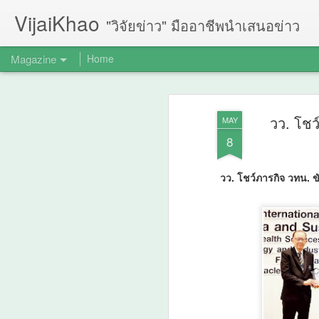
VijaiKhao
"วิจัยข่าว" มืออาชีพนำเสนอข่าว
Magazine
Home
วว. โชว
MAY
8
วว. โชว์ภารกิจ วทน. 