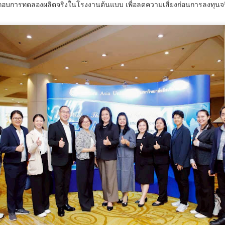
ประกอบการทดลองผลิตจริงในโรงงานต้นแบบ เพื่อลดความเสี่ยงก่อนการลงทุนจ
กรมพัฒน์ คว้ารางวัล GDCC GOV Cloud Awards
UG
6
ตอกย้ำความสำเร็จของระบบ DSD Online Training ใน
การขับเคลื่อนการพัฒนากำลังคนที่ทันสมัย
รมพัฒน์ คว้ารางวัล GDCC GOV Cloud Awards ตอกย้ำความสำเร็จของ
ะบบ DSD Online Training ในการขับเคลื่อนการพัฒนากำลังคนที่ทันสมัย
รมพัฒนาฝีมือแรงงาน ได้รับรางวัล GDCC GOV Cloud Awards ประจำปี
.ศ.
ศน. ร่วมกับจังหวัดสตูล จัดกิจกรรม “พลังศรัทธาถวาย
UG
6
เทียนพรรษา 2 แผ่นดิน สานสัมพันธ์ ไทย – มาเลเซีย”
เชิญชวนพุทธศาสนิกชน งด ละ เลิกอบายมุข เนื่องใน
เทศกาลเข้าพรรษา
น.