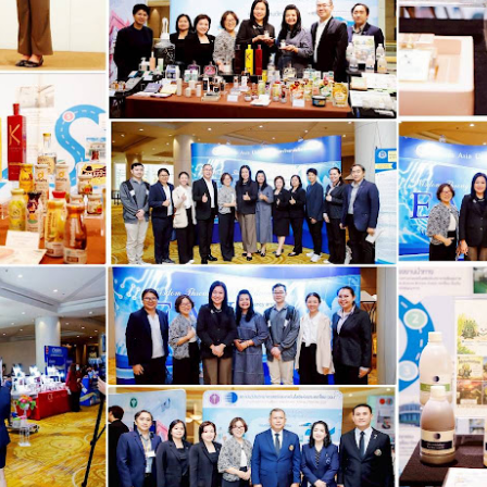
“จุลพันธ์” ส่งโฆษก
กรมการท่องเที่ยวปั้นผู้
AUG
AUG
7
7
“พิพัฒน์ชัย” เปิด
ประสานงานกองถ่าย
โครงการ “กระทรวง
ต่างชาติมืออาชีพ เสริม
แรงงานสร้างโอกาส
ความพร้อมไทยสู่
สร้างอาชีพ” เดินหน้า
ศูนย์กลางการถ่ายทำ