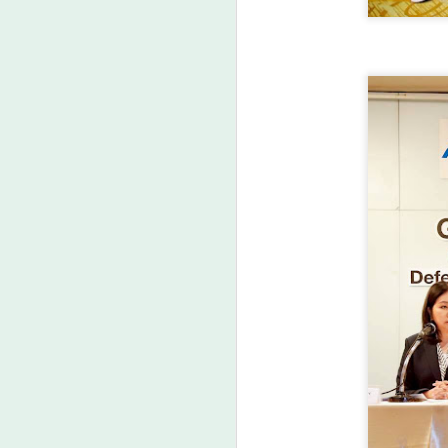
A
ม
ป
ดั
เม
ว
ล
A
กร
กา
น
3
ง
ย