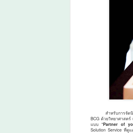
ว
ร่
เ
ภ
A
ส
A
สำหรับการจัดนิทรรศกา
ว
BCG ด้วยวิทยาศาสตร์ เ
แบบ "
Partner of y
Solution Service ที่ด