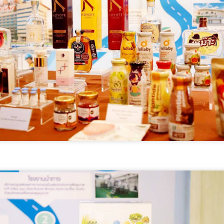
อาชีพ สู่แรงงานคุณภาพ จังหวัด
ำบลเตาปูน อำเภอสอง จังหวัดแพร่ กำลังเผชิญสถานการณ์โรคไม่ติดต่อ
ศรีสะเกษ" ณ สถาบันพัฒ
ื้อรัง (NCDs) ที่มีแนวโน้มเพิ่มขึ้นจากพฤติกรรมเสี่ยงด้านสุขภาพของ
ระชาชน ทั้งการดื่มสุรา การสูบบุหรี่ และการบริโภคอาหารรสหวาน มัน
วธ. เชิญชวนประชาชนร่วมกิจกรรมถวายพระราชกุศล
UG
ละเค็ม ส่งผลให้ปัจจุบันมีผู้ป่วยโรคเบาหวาน 270 คน และผู้ป่วยโรคความ
7
และน้อมสำนึกในพระมหากรุณาธิคุณสมเด็จพระนาง
ันโลหิตสูงกว่า 700 คน จากประชากรท
เจ้าสิริกิติ์ พระบรมราชินีนาถ พระบรมราชชนนีพันปี
หลวง พร้อมกันทั่วประเทศ
ธ.
กรมวิทยาศาสตร์บริการ ติดตามผลการพัฒนาผู้ประกอบ
UG
7
การ ยกระดับนวัตกรรมอาหาร สร้างมูลค่าเพิ่มผลิตภัณฑ์
ชุมชน
กรมวิทยาศาสตร์บริการ ติดตามผลการพัฒนาผู้ประกอบการ ยกระดับ
วัตกรรมอาหาร สร้างมูลค่าเพิ่มผลิตภัณฑ์ชุมชน
รมวิทยาศาสตร์บริการ (วศ.) กระทรวงการอุดมศึกษา วิทยาศาสตร์ วิจัยและ