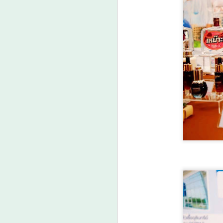
ต
เร
ป
A
แ
ด
ว
A

น
ก