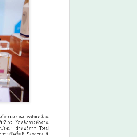
้แก่ ผลงานการขับเคลื่อน
 ที่ วว. ยึดหลักการทำงาน
รุ่นใหม่” ผ่านบริการ Total
การเปิดพื้นที่ Sandbox &