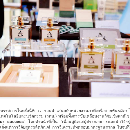
ันที่ 7 สิงหาคม 2569 เวลา 19.00 น. กรมการศาสนา กระทรวงวัฒนธรรม
วมกับจังหวัดสตูล และสำนักงานวัฒนธรรมจังหวัด 14 จังหวัดภาคใต้ จัดพิธี
ปิดงาน “มหกรรมสีสันแห่งศรัทธา พัฒนาชุมชนคุณธรรมพลังบวร ภาคกใต้”
ายใต้โครงการพลังบวรในมิติศาสนา ประจำปีงบประมาณ พ.ศ.
สมุทรสาครเฮ! รถไฟฟ้าสายสีแดงเข้ม วงเวียนใหญ่–
UG
6
มหาชัย 36.8 กม. คืบหน้าอีกขั้น รับฟังความเห็นกว่า 200
คน ส่วนใหญ่เห็นพ้องให้สร้าง
มุทรสาครเฮ! รถไฟฟ้าสายสีแดงเข้ม วงเวียนใหญ่–มหาชัย 36.8 กม.
วศ.อว.–วท.กห. เปิดเวทีหารือแนวทางขับเคลื่อน
UG
6
วิทยาศาสตร์และเทคโนโลยี เพื่อสนับสนุน อุตสาหกรรม
ป้องกันประเทศ
รในครั้งนี้ที่ วว. ร่วมนำเสนอกับหน่วยงานภาคีเครือข่ายพันธมิตร ได
ศ.อว.–วท.กห.
ทคโนโลยีและนวัตกรรม (วทน.) พร้อมทั้งการขับเคลื่อนงานวิจัยเชิงพาณิชย์
our success
" โดยทำหน้าที่เป็น “เพื่อนคู่คิดแก่ผู้ประกอบการและนักวิจัย
ูแลตั้งแต่การวิจัยสูตรผลิตภัณฑ์ การวิเคราะห์ทดสอบมาตรฐานสากล ไปจนถึง