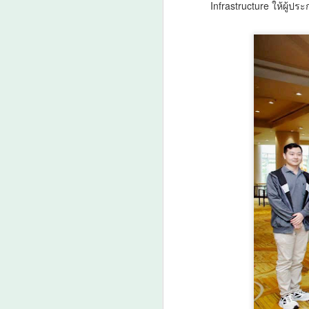
Infrastructure ให้ผู้
A
ก
ร
ก
พ
A
ศ