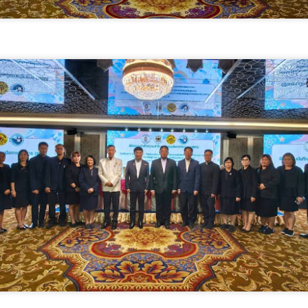
ันที่ 7 สิงหาคม 2569 เวลา 19.00 น. กรมการศาสนา กระทรวงวัฒนธรรม
วมกับจังหวัดสตูล และสำนักงานวัฒนธรรมจังหวัด 14 จังหวัดภาคใต้ จัดพิธี
ปิดงาน “มหกรรมสีสันแห่งศรัทธา พัฒนาชุมชนคุณธรรมพลังบวร ภาคกใต้”
ายใต้โครงการพลังบวรในมิติศาสนา ประจำปีงบประมาณ พ.ศ.
สมุทรสาครเฮ! รถไฟฟ้าสายสีแดงเข้ม วงเวียนใหญ่–
UG
6
มหาชัย 36.8 กม. คืบหน้าอีกขั้น รับฟังความเห็นกว่า 200
คน ส่วนใหญ่เห็นพ้องให้สร้าง
มุทรสาครเฮ! รถไฟฟ้าสายสีแดงเข้ม วงเวียนใหญ่–มหาชัย 36.8 กม.
วศ.อว.–วท.กห. เปิดเวทีหารือแนวทางขับเคลื่อน
UG
6
วิทยาศาสตร์และเทคโนโลยี เพื่อสนับสนุน อุตสาหกรรม
ป้องกันประเทศ
ศ.อว.–วท.กห.