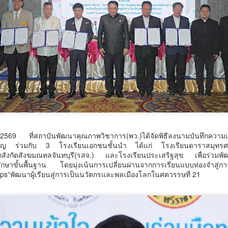
2569 ที่สถาบันพัฒนาคุณภาพวิชาการ(พว.)ได้จัดพิธีลงนามบันทึกควา
คัญ ร่วมกับ 3 โรงเรียนเอกชนชั้นนำ ได้แก่ โรงเรียนดาราสมุทรศ
กสังกัดสังฆมณทลจันทบุรี(รสจ.) และโรงเรียนประเสริฐสุข เพื่อร่วมพั
กษาขั้นพื้นฐาน โดยมุ่งเน้นการเปลี่ยนผ่านจากการเรียนแบบท่องจำสู่ก
“จุลพันธ์” ส่งโฆษก
กรมการท่องเที่ยวปั้นผู้
AUG
AUG
s”พัฒนาผู้เรียนสู่การเป็นนวัตกรและพลเมืองโลกในศตวรรษที่ 21
7
7
“พิพัฒน์ชัย” เปิด
ประสานงานกองถ่าย
โครงการ “กระทรวง
ต่างชาติมืออาชีพ เสริม
แรงงานสร้างโอกาส
ความพร้อมไทยสู่
สร้างอาชีพ” เดินหน้า
ศูนย์กลางการถ่ายทำ