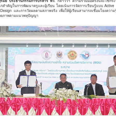
ราญรมย์ ประธานกรรมการบริหาร พว
. กล่าวว่า ความร่วมมือครั้งนี้จะใช้กร
อาชีพ สู่แรงงานคุณภาพ จังหวัด
กสำคัญในการพัฒนาครูและผู้เรียน โดยเน้นการจัดการเรียนรู้แบบ Activ
ำบลเตาปูน อำเภอสอง จังหวัดแพร่ กำลังเผชิญสถานการณ์โรคไม่ติดต่อ
ศรีสะเกษ" ณ สถาบันพัฒ
 Design และการวัดผลตามสภาพจริง เพื่อให้ผู้เรียนสามารถเชื่อมโยงความ
ื้อรัง (NCDs) ที่มีแนวโน้มเพิ่มขึ้นจากพฤติกรรมเสี่ยงด้านสุขภาพของ
มศักยภาพตามแนวพหุปัญญา
ระชาชน ทั้งการดื่มสุรา การสูบบุหรี่ และการบริโภคอาหารรสหวาน มัน
วธ. เชิญชวนประชาชนร่วมกิจกรรมถวายพระราชกุศล
UG
ละเค็ม ส่งผลให้ปัจจุบันมีผู้ป่วยโรคเบาหวาน 270 คน และผู้ป่วยโรคความ
7
และน้อมสำนึกในพระมหากรุณาธิคุณสมเด็จพระนาง
ันโลหิตสูงกว่า 700 คน จากประชากรท
เจ้าสิริกิติ์ พระบรมราชินีนาถ พระบรมราชชนนีพันปี
หลวง พร้อมกันทั่วประเทศ
ธ.
กรมวิทยาศาสตร์บริการ ติดตามผลการพัฒนาผู้ประกอบ
UG
7
การ ยกระดับนวัตกรรมอาหาร สร้างมูลค่าเพิ่มผลิตภัณฑ์
ชุมชน
กรมวิทยาศาสตร์บริการ ติดตามผลการพัฒนาผู้ประกอบการ ยกระดับ
วัตกรรมอาหาร สร้างมูลค่าเพิ่มผลิตภัณฑ์ชุมชน
รมวิทยาศาสตร์บริการ (วศ.) กระทรวงการอุดมศึกษา วิทยาศาสตร์ วิจัยและ