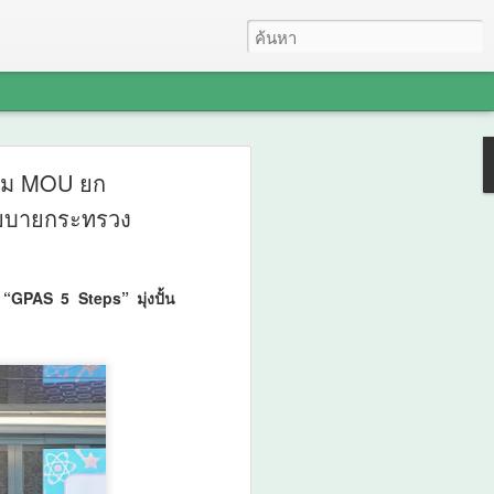
ะชุมปัจฉิมนิเทศ
นาม MOU ยก
นโยบายกระทรวง
ถไฟชานเมืองสายสีแดง
งเวียนใหญ่–มหาชัย
“GPAS 5 Steps” มุ่งปั้น
ษาและรับฟังความคิด
ี่กรุงเทพฯ