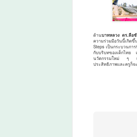
A
ด้าน
บาทหลวง ดร.ลือชั
ความร่วมมือวันนี้เกิ
Steps เป็นกระบวนการที่
กับบริบทของเด็กไทย 
นวัตกรรมใหม่ ๆ เด็กจะ
ม
ประสิทธิภาพและครูก็จะ
ป
ดั
เม
ว
ล
A
กร
กา
น
3
ง
ย