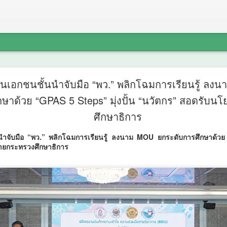
รฟท. จัดปร
AUG
ยนเอกชนชั้นนำจับมือ “พว.” พลิกโฉมการเรียนรู้ ลง
7
กษาด้วย “GPAS 5 Steps” มุ่งปั้น “นวัตกร” สอดรับ
โครงการร
ศึกษาธิการ
เข้ม ช่วงว
ำจับมือ “พว.” พลิกโฉมการเรียนรู้ ลงนาม MOU ยกระดับการศึกษาด้วย 
สรุปผลศึก
ายกระทรวงศึกษาธิการ
เห็นในพื้นท
รฟท.