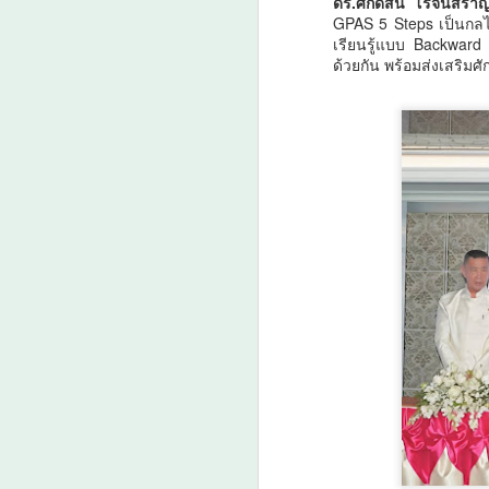
ดร.ศักดิ์สิน โรจน์ส
GPAS 5 Steps เป็นกลไ
ต
เรียนรู้แบบ Backward
เร
ด้วยกัน พร้อมส่งเสริ
ป
A
แ
ด
ว
A

น
ก