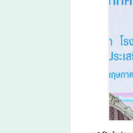
เพิ่มขนาดผลผลิต-เพิ่ม
รายได้เกษตรกรไทย
A
20–25%
วว. ชูนวัตกรรม “สารควบคุมการ
เจริญเติบโตพืช” กอบกู้สวนกล้วย
‘
หอม แก้ปัญหาต้นหักโค่นจากลม
โ
พายุพร้อมเพิ่มขนาดผลผลิต-เพิ่มราย
วั
ได้เกษตรกรไทย 20–25%
ร
กระทรวงการอุดมศึกษา
ร
วิทยาศาสตร์ วิจัยและนวัตกรรม
o
(อว.) โดย ศูนย์เชี่ยวชาญนวัตกรรม
ส
เกษตรสร้างสรรค์สถาบันวิจัย
ศ
A
วิทยาศาสตร์และเทคโนโลยีแห่ง
ศ
ประเทศไทย (วว.) ซึ่งได้รับการ
สนับสนุนทุนวิจัยจาก สำนักงาน
พัฒนาการวิจัยการเกษตร (องค์การ
มหาชน) หรือ สวก.
“
"ด
บ