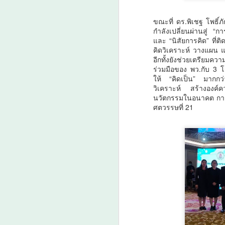
น
พิ
ขณะที่ ดร.พิเชฐ โพธิ
พ
กำลังเปลี่ยนผ่านสู่ “ก
ร
A
และ “นิสัยการคิด” ที่ต
เช
คิดวิเคราะห์ วางแผน แ
อีกทั้งยังช่วยเตรียมค
ร่วมมือของ พว.กับ 3 
ให้ “คิดเป็น” มากกว่าก
วิเคราะห์ สร้างองค์ควา
นวัตกรรมในอนาคต การใ
T
ศตวรรษที่ 21
I
เ
6 
A
ส
อ
แล
ส
ศ
แ
บร
ว