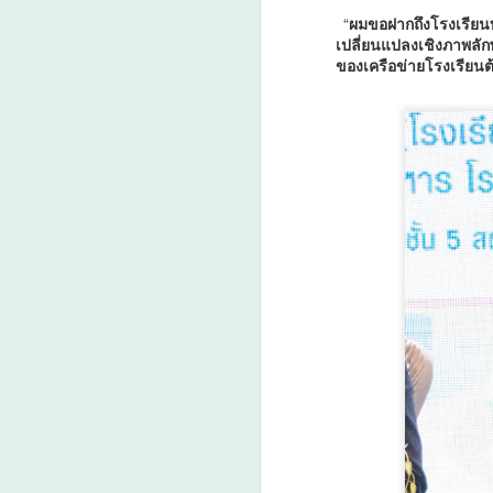
“
ผมขอฝากถึงโรงเรียนท
เปลี่ยนแปลงเชิงภาพลักษณ
ของเครือข่ายโรงเรียนต
A
ก
ร
ก
พ
A
ศ