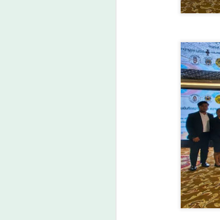
ว
ร่
เ
ภ
A
ส
A
ว