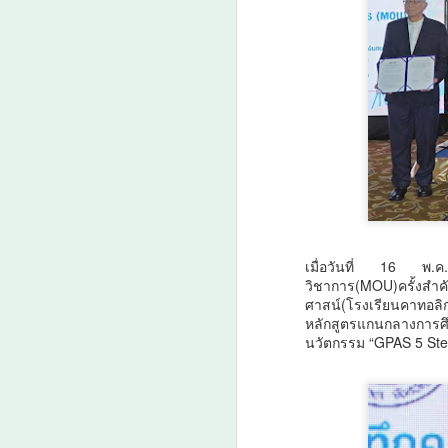
เมื่อวันที่ 16 พ.ค.
วิชาการ(MOU)ครั้งสำ
ศาสน์(โรงเรียนคาทอลิ
หลักสูตรแกนกลางการศึ
วว. ชูนวัตกรรม “สาร
AUG
นวัตกรรม “GPAS 5 Step
7
ควบคุมการเจริญเติบโต
พืช” กอบกู้สวนกล้วย
หอม แก้ปัญหาต้นหัก
โค่นจากลมพายุพร้อม