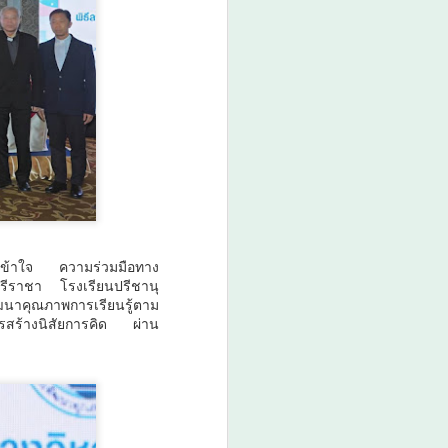
มเข้าใจ ความร่วมมือทาง
รีราชา โรงเรียนปรีชานุ
ฒนาคุณภาพการเรียนรู้ตาม
ารสร้างนิสัยการคิด ผ่าน
มกอช. ชี้ชิลีเปิดโอกาส
AUG
7
สินค้าไทย ผลไม้เมือง
ร้อน–อาหารเอเชีย–
ผลิตภัณฑ์สัตว์เลี้ยง มี
ศักยภาพขยายตลาดสูง