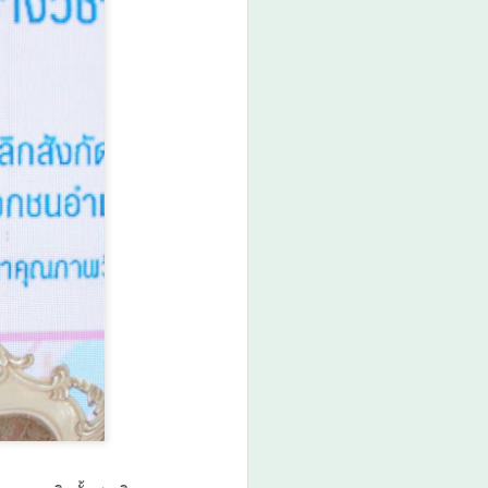
มกอช. ชี้ชิลีเปิดโอกาสสินค้าไทย
ผลไม้เมืองร้อน–อาหารเอเชีย–
ผลิตภัณฑ์สัตว์เลี้ยง มีศักยภาพขยาย
ตลาดสูง
ประเทศชิลี - นางสาวรวินันท์ ฉ่ำ
เฉลิม รองเลขาธิการสำนักงาน
มาตรฐานสินค้าเกษตรและอาหาร
แห่งชาติ (มกอช.) เปิดเผยว่า
ระหว่างวันที่ 3–4 สิงหาคม 2569
คณะผู้แทน มกอช.