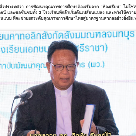
ั่วประเทศว่า การพัฒนาคุณภาพการศึกษาต้องเริ่มจาก “ห้องเรียน” ไม่ใช่เ
์ และขอชื่นชมทั้ง 3 โรงเรียนที่กล้าเริ่มต้นเปลี่ยนแปลง และหวังให้ความร่วม
้นแบบ ที่จะช่วยยกระดับคุณภาพการศึกษาไทยสู่มาตรฐานสากลอย่างยั่งยืน
”
กรมพัฒน์ คว้ารางวัล GDCC GOV Cloud Awards
UG
6
ตอกย้ำความสำเร็จของระบบ DSD Online Training ใน
การขับเคลื่อนการพัฒนากำลังคนที่ทันสมัย
รมพัฒน์ คว้ารางวัล GDCC GOV Cloud Awards ตอกย้ำความสำเร็จของ
ะบบ DSD Online Training ในการขับเคลื่อนการพัฒนากำลังคนที่ทันสมัย
รมพัฒนาฝีมือแรงงาน ได้รับรางวัล GDCC GOV Cloud Awards ประจำปี
.ศ.
ศน. ร่วมกับจังหวัดสตูล จัดกิจกรรม “พลังศรัทธาถวาย
UG
6
เทียนพรรษา 2 แผ่นดิน สานสัมพันธ์ ไทย – มาเลเซีย”
เชิญชวนพุทธศาสนิกชน งด ละ เลิกอบายมุข เนื่องใน
เทศกาลเข้าพรรษา
น.