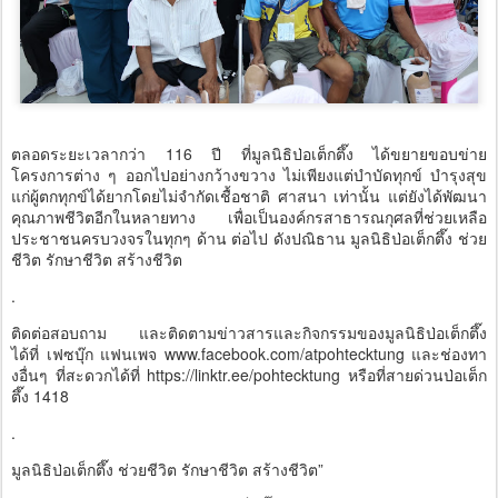
ตลอดระยะเวลากว่า 116 ปี ที่มูลนิธิป่อเต็กตึ๊ง ได้ขยายขอบข่าย
โครงการต่าง ๆ ออกไปอย่างกว้างขวาง ไม่เพียงแต่บำบัดทุกข์ บำรุงสุข
แก่ผู้ตกทุกข์ได้ยากโดยไม่จำกัดเชื้อชาติ ศาสนา เท่านั้น แต่ยังได้พัฒนา
คุณภาพชีวิตอีกในหลายทาง เพื่อเป็นองค์กรสาธารณกุศลที่ช่วยเหลือ
ประชาชนครบวงจรในทุกๆ ด้าน ต่อไป ดังปณิธาน มูลนิธิป่อเต็กตึ๊ง ช่วย
ชีวิต รักษาชีวิต สร้างชีวิต
.
ติดต่อสอบถาม และติดตามข่าวสารและกิจกรรมของมูลนิธิป่อเต็กตึ๊ง
ได้ที่ เฟซบุ๊ก แฟนเพจ www.facebook.com/atpohtecktung และช่องทา
งอื่นๆ ที่สะดวกได้ที่ https://linktr.ee/pohtecktung หรือที่สายด่วนป่อเต็ก
ตึ๊ง 1418
.
มูลนิธิป่อเต็กตึ๊ง ช่วยชีวิต รักษาชีวิต สร้างชีวิต”