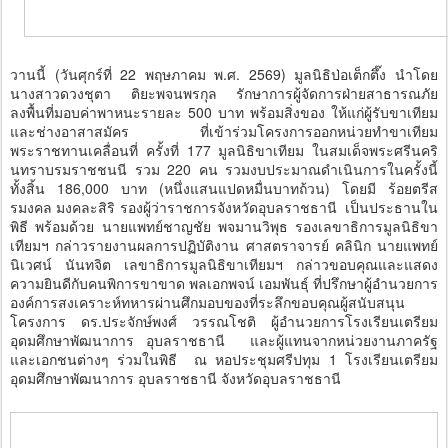
วานนี้ (วันศุกร์ที่ 22 พฤษภาคม พ.ศ. 2569) มูลนิธิป่อเต็กตึ๊ง นำโดย
นางสาวดวงชุตา ติยะพจนพรกุล รักษาการผู้จัดการฝ่ายสาธารณภัย
ลงพื้นที่มอบค่าพาหนะรายละ 500 บาท พร้อมสิ่งของ ให้แก่ผู้รับขาเทียม
และช่างอาสาสมัคร ที่เข้าร่วมโครงการออกหน่วยทำขาเทียม
พระราชทานเคลื่อนที่ ครั้งที่ 177 มูลนิธิขาเทียม ในสมเด็จพระศรีนคริ
นทราบรมราชชนนี รวม 220 คน รวมงบประมาณดำเนินการในครั้งนี้
ทั้งสิ้น 186,000 บาท (หนึ่งแสนแปดหมื่นบาทถ้วน) โดยมี ร้อยตรีส
รมงคล มงคละสิริ รองผู้ว่าราชการจังหวัดอุบลราชธานี เป็นประธานใน
พิธี พร้อมด้วย นายแพทย์ชาญชัย พจมานวิพุธ รองเลขาธิการมูลนิธิขา
เทียมฯ กล่าวรายงานผลการปฏิบัติงาน ศาสตราจารย์ คลินิก นายแพทย์
นิเวศน์ นันทจิต เลขาธิการมูลนิธิขาเทียมฯ กล่าวขอบคุณและแสดง
ความยินดีกับคนพิการขาขาด พลเอกพจน์ เอมพันธุ์ ที่ปรึกษาผู้อำนวยการ
องค์การสงเคราะห์ทหารผ่านศึกมอบของที่ระลึกขอบคุณผู้สนับสนุน
โครงการ ดร.ประจักษ์พงศ์ วรรณโชติ ผู้อำนวยการโรงเรียนเตรียม
อุดมศึกษาพัฒนาการ อุบลราชธานี และผู้แทนจากหน่วยงานภาครัฐ
และเอกชนต่างๆ ร่วมในพิธี ณ หอประชุมศรีปทุม 1 โรงเรียนเตรียม
อุดมศึกษาพัฒนาการ อุบลราชธานี จังหวัดอุบลราชธานี