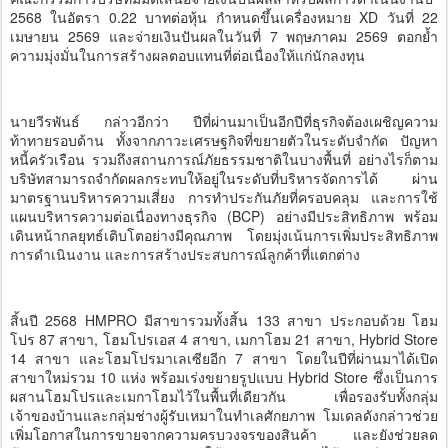
2568 ในอัตรา 0.22 บาทต่อหุ้น กำหนดขึ้นเครื่องหมาย XD วันที่ 22
เมษายน 2569 และจ่ายเงินปันผลในวันที่ 7 พฤษภาคม 2569 ตอกย้ำ
ความมุ่งมั่นในการสร้างผลตอบแทนที่ต่อเนื่องให้แก่นักลงทุน
นายวีรพันธ์ กล่าวอีกว่า ปีที่ผ่านมาเป็นอีกปีที่ธุรกิจต้องเผชิญความ
ท้าทายรอบด้าน ทั้งจากภาวะเศรษฐกิจที่ขยายตัวในระดับจำกัด ปัญหา
หนี้ครัวเรือน รวมถึงสถานการณ์ภัยธรรมชาติในบางพื้นที่ อย่างไรก็ตาม
บริษัทสามารถจำกัดผลกระทบให้อยู่ในระดับที่บริหารจัดการได้ ผ่าน
มาตรฐานบริหารความเสี่ยง การทำประกันภัยที่ครอบคลุม และการใช้
แผนบริหารความต่อเนื่องทางธุรกิจ (BCP) อย่างมีประสิทธิภาพ พร้อม
เดินหน้ากลยุทธ์เติบโตอย่างมีคุณภาพ โดยมุ่งเน้นการเพิ่มประสิทธิภาพ
การดำเนินงาน และการสร้างประสบการณ์ลูกค้าที่แตกต่าง
สิ้นปี 2568 HMPRO มีสาขารวมทั้งสิ้น 133 สาขา ประกอบด้วย โฮม
โปร 87 สาขา, โฮมโปรเอส 4 สาขา, เมกาโฮม 21 สาขา, Hybrid Store
14 สาขา และโฮมโปรมาเลเซียอีก 7 สาขา โดยในปีที่ผ่านมาได้เปิด
สาขาใหม่รวม 10 แห่ง พร้อมเร่งขยายรูปแบบ Hybrid Store ซึ่งเป็นการ
ผสานโฮมโปรและเมกาโฮมไว้ในพื้นที่เดียวกัน เพื่อรองรับทั้งกลุ่ม
เจ้าของบ้านและกลุ่มช่างผู้รับเหมาในทำเลศักยภาพ โมเดลดังกล่าวช่วย
เพิ่มโอกาสในการขายจากความครบวงจรของสินค้า และยังช่วยลด