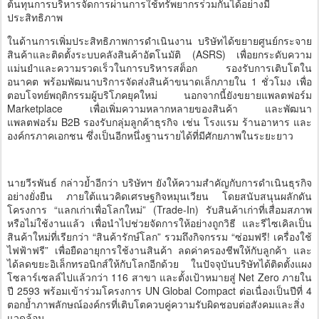
ต้นทุนการบริหารจัดการผ่านการใช้ทรัพยากรร่วมกันได้อย่างมี
ประสิทธิภาพ
ในด้านการเพิ่มประสิทธิภาพการดำเนินงาน บริษัทได้ขยายศูนย์กระจาย
สินค้าและติดตั้งระบบคลังสินค้าอัตโนมัติ (ASRS) เพื่อยกระดับความ
แม่นยำและความรวดเร็วในการบริหารสต็อก รองรับการเติบโตใน
อนาคต พร้อมพัฒนาบริการจัดส่งสินค้าขนาดเล็กภายใน 1 ชั่วโมง เพื่อ
ตอบโจทย์พฤติกรรมผู้บริโภคยุคใหม่ นอกจากนี้ยังขยายแพลตฟอร์ม
Marketplace เพื่อเพิ่มความหลากหลายของสินค้า และพัฒนา
แพลตฟอร์ม B2B รองรับกลุ่มลูกค้าธุรกิจ เช่น โรงแรม ร้านอาหาร และ
องค์กรภาคเอกชน ซึ่งเป็นอีกหนึ่งฐานรายได้ที่มีศักยภาพในระยะยาว
นายวีรพันธ์ กล่าวย้ำอีกว่า บริษัทฯ ยังให้ความสำคัญกับการดำเนินธุรกิจ
อย่างยั่งยืน ภายใต้แนวคิดเศรษฐกิจหมุนเวียน โดยสนับสนุนผลักดัน
โครงการ “แลกเก่าเพื่อโลกใหม่” (Trade-In) รับสินค้าเก่าที่เสื่อมสภาพ
หรือไม่ใช้งานแล้ว เพื่อนำไปช่วยจัดการให้อย่างถูกวิธี และรีไซเคิลเป็น
สินค้าใหม่ที่เรียกว่า “สินค้ารักษ์โลก” รวมถึงกิจกรรม “ซ่อมฟรี! เครื่องใช้
ไฟฟ้าฟรี” เพื่อยืดอายุการใช้งานสินค้า ลดค่าครองชีพให้กับลูกค้า และ
ได้ลดขยะอิเล็กทรอนิกส์ให้กับโลกอีกด้วย ในปัจจุบันบริษัทได้ติดตั้งแผง
โซลาร์เซลล์ไปแล้วกว่า 116 สาขา และตั้งเป้าหมายสู่ Net Zero ภายใน
ปี 2593 พร้อมเข้าร่วมโครงการ UN Global Compact ต่อเนื่องเป็นปีที่ 4
ตอกย้ำภาพลักษณ์องค์กรที่เติบโตควบคู่ความรับผิดชอบต่อสังคมและสิ่ง
แวดล้อม