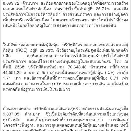
8,099.72 ล้านบาท สะท้อนศักยภาพของโมเดลธุรกิจที่ยังสามารถสร้าง
ผลตอบแทนได้อย่างต่อเนื่อง อัตรากำไรขั้นต้นอยู่ที่ 26.71% แสดงถึง
ประสิทธิภาพในการบริหารสินค้า การกำหนดราคา และการสร้างมูลค่า
เพิ่มผ่านบริการที่เกี่ยวเนื่อง โดยเฉพาะบริการจาก “ช่างโฮมโปร” ที่ยังคง
เป็นหนึ่งในกลไกสำคัญในการเสริมความแตกต่างทางการแข่งขัน
ในมิติของผลตอบแทนต่อผู้ถือหุ้น บริษัทมีอัตราผลตอบแทนต่อส่วนของผู้
ถือหุ้น (ROE) อยู่ที่ 22.73% ซึ่งถือว่าอยู่ในระดับสูงเมื่อเทียบกับกลุ่มค้า
ปลีก สะท้อนความสามารถในการใช้เงินทุนสร้างกำไรได้อย่างมี
ประสิทธิภาพ ขณะที่โครงสร้างเงินทุนยังอยู่ในระดับเหมาะสม โดย ณ
สิ้นปี 2568 บริษัทมีสินทรัพย์รวม 70,648.48 ล้านบาท หนี้สินรวม
44,551.25 ล้านบาท อัตราส่วนหนี้สินต่อส่วนของผู้ถือหุ้น (D/E) เท่ากับ
1.71 เท่า และอัตราหนี้สินที่มีภาระดอกเบี้ยต่อทุนอยู่ที่เพียง 0.71 เท่า
แสดงถึงความสามารถในการบริหารความเสี่ยงทางการเงิน และไม่สร้าง
แรงกดดันต่อฐานะการเงินในระยะยาว
ด้านสภาพคล่อง บริษัทมีกระแสเงินสดสุทธิจากกิจกรรมดำเนินงานสูงถึง
9,337.05 ล้านบาท ซึ่งเป็นปัจจัยสำคัญที่สะท้อนความแข็งแกร่งของ
ธุรกิจหลัก และเป็นฐานรองรับทั้งการลงทุนขยายสาขา การพัฒนา
โครงสร้างพื้นฐาน และการดูแลผลตอบแทนผู้ถือหุ้นอย่างสม่ำเสมอ ทั้งนี้
คณะกรรมการบริษัทมีมติเสนอจ่ายเงินปันผลสำหรับผลการดำเนินงานปี