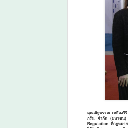
เร
พัฒนาทักษะอาชีพให้ประชาชน
ป
A
ควบคู่กับการสร้างโอกาสในการมี
แ
งานทำ โดยนายจุลพันธ์ อมรวิวัฒน์
ด
รัฐมนตรีว่าการกระทรวงแรงงาน
มอบหมาย นายพิพัฒน์ชัย ไพบูลย์
โฆษกกระทรวงแรงงาน (ฝ่าย
ว
การเมือง) เป็นประธานเปิดโครงการ
"กระทรวงแรงงานสร้างโอกาส สร้าง
อาชีพ สู่แรงงานคุณภาพ จังหวัด
ศรีสะเกษ" ณ สถาบันพัฒ
A

น
ก
คุณณัฐพรรณ เหลืองวิร
น
กรีน จำกัด (มหาช
Regulation ที่กฎหมายส
พิ