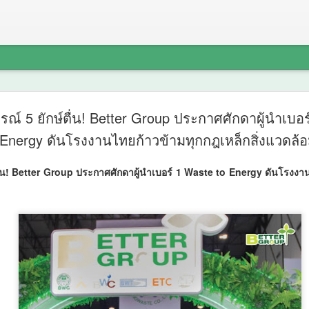
วว. ชูนวั
AUG
ณ์ 5 ยักษ์ตื่น! Better Group ประกาศศักดาผู้นำเบอร
7
เจริญเติบโ
Energy ดันโรงงานไทยก้าวข้ามทุกกฎเหล็กสิ่งแวดล้อ
หอม แก้ปั
ื่น! Better Group ประกาศศักดาผู้นำเบอร์ 1 Waste to Energy ดันโรงงานไ
พายุพร้อมเ
รายได้เก
วว. ชูนวัตกรรม “สารควบคุม
แก้ปัญหาต้นหักโค่นจากลมพา
เกษตรกรไทย 20–25%
กระทรวงการอุดมศึกษา วิทยา