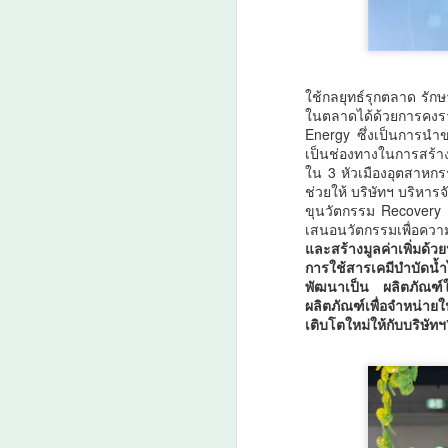
เ
ภ
A
ใช้กลยุทธ์รุกตลาด รัก
ในตลาดได้ด้วยการคงรา
ส
Energy ซึ่งเป็นการนำข
เป็นช่องทางในการสร้างร
ใน 3 หัวเมืองอุตสาหกร
ช่วยให้ บริษัทฯ บริห
ขุนวัตกรรม Recovery ส
เสนอนวัตกรรมเพื่อความ
และสร้างมูลค่าเพิ่มด้
การใช้สารเคมีบำบัดน้ำได
A
พัฒนาเป็น ผลิตภัณฑ์
ผลิตภัณฑ์เพื่อจำหน่าย
เติบโตใหม่ให้กับบริษัทฯ
ว