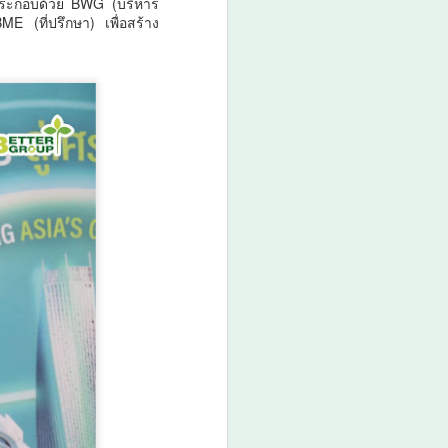
 ประกอบด้วย BWG (บริหาร
(ที่ปรึกษา) เพื่อสร้าง