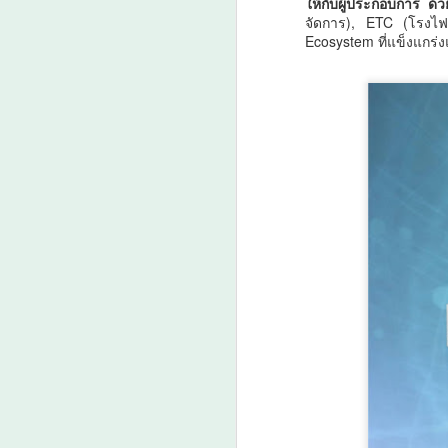
ให้กับผู้ประกอบการ ด้
พ
จัดการ), ETC (โรงไฟ
ร
A
Ecosystem ที่แข็งแกร่งแ
เช
T
I
เ
6 
A
ส
อ
แล
ส
ศ
แ
บร
ว
ว
ร่