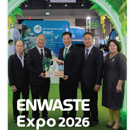
ศูนย์เชี่ยวชาญนวัตกรรมเกษ
เทคโนโลยีแห่งประเทศไทย (วว
สำนักงานพัฒนาการวิจัยการ
ประสบผลสำเร็จในการประยุก
เติบโตของพืช" เสริมแกร่ง
ใหม่ ลดความเสี่ยงจากสภาพ
สินค้าเกษตรไทยสู่ตลาดคุณ
1.ปลดล็อกความเสี่ยงพายุฤดู
นำสารพาโคลบิวทราโซล (Paclo
ของลำต้น โดยใช้กับต้นกล้วยท
140 ซม.