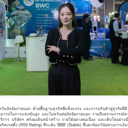
กรมพัฒน์ คว้ารางวัล GDCC GOV Cloud Awards
UG
6
ตอกย้ำความสำเร็จของระบบ DSD Online Training ใน
การขับเคลื่อนการพัฒนากำลังคนที่ทันสมัย
รมพัฒน์ คว้ารางวัล GDCC GOV Cloud Awards ตอกย้ำความสำเร็จของ
ะบบ DSD Online Training ในการขับเคลื่อนการพัฒนากำลังคนที่ทันสมัย
รมพัฒนาฝีมือแรงงาน ได้รับรางวัล GDCC GOV Cloud Awards ประจำปี
.ศ.
ศน. ร่วมกับจังหวัดสตูล จัดกิจกรรม “พลังศรัทธาถวาย
UG
6
เทียนพรรษา 2 แผ่นดิน สานสัมพันธ์ ไทย – มาเลเซีย”
เชิญชวนพุทธศาสนิกชน งด ละ เลิกอบายมุข เนื่องใน
เทศกาลเข้าพรรษา
น.
หวั่นปัจจัยภายนอก ด้วยพื้นฐานธุรกิจที่แข็งแกร่ง และการปรับตัวสู่ธุรกิจที่ม
มารถในการแข่งขันสูง และไม่หวันต่อปัจจัยภายนอก รวมถึงสถานการณ์ทา
ิการ บริษัทฯ พร้อมเดินหน้าสร้าง รายได้อย่างต่อเนื่อง และเติบโตอย่างม
สเรทติ้ง (IRIS Rating) ที่ระดับ 'BBB' (Stable) ซึ่งสะท้อนวินัยทางการเงินที่