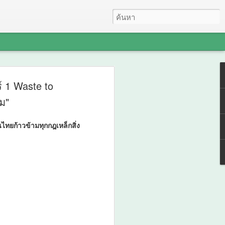
ตกรรม “สารควบคุมการ
์ 1 Waste to
ตพืช” กอบกู้สวนกล้วย
ม"
ญหาต้นหักโค่นจากลม
ทยก้าวข้ามทุกกฎเหล็กสิ่ง
พิ่มขนาดผลผลิต-เพิ่ม
ษตรกรไทย 20–25%
การเจริญเติบโตพืช” กอบกู้สวนกล้วยหอม
ยุพร้อมเพิ่มขนาดผลผลิต-เพิ่มรายได้
ศาสตร์ วิจัยและนวัตกรรม (อว.) โดย