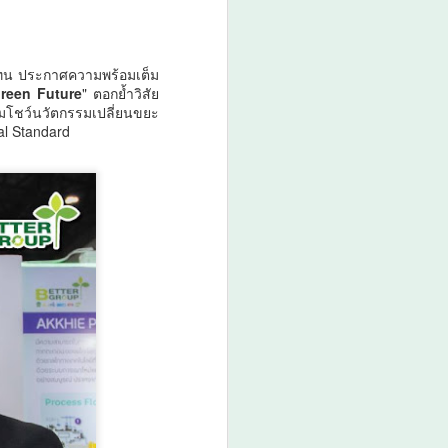
‘รองนายกฯ ยศชนัน’
ทน ประกาศความพร้อมเต็ม
AUG
reen Future
" ตอกย้ำวิสัย
7
เปิดตัว ‘THERA’ ยก
ร้อมโชว์นวัตกรรมเปลี่ยนขยะ
ระดับวิจัยการศึกษาไทย
al Standard
สู่มาตรฐานโลกในงาน
ThaiCER 2026
‘รองนายกฯ ยศชนัน’ เปิดตัว
‘THERA’ ยกระดับวิจัยการศึกษาไทย
สู่มาตรฐานโลกในงาน ThaiCER
2026
วันที่ 7 สิงหาคม 2569 ศ.ดร.ยศชนัน
วงศ์สวัสดิ์ รองนายกรัฐมนตรี และ
รัฐมนตรีว่าการกระทรวงการ
อุดมศึกษา วิทยาศาสตร์ วิจัยและ
นวัตกรรม เข้าร่วมการประชุม
วิชาการระดับนานาชาติ Thailand
International Conference on
Education Research (ThaiCER)