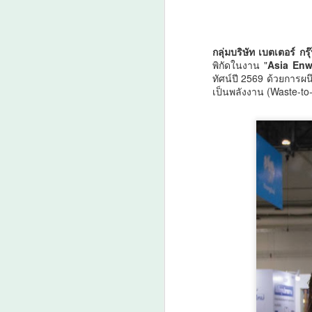
“จุลพันธ์” ส่งโฆษก
กลุ่มบริษัท เบตเตอร์ ก
AUG
พิกัดในงาน "
Asia
Enw
7
“พิพัฒน์ชัย” เปิด
ทัศน์ปี 2569 ด้วยการผน
โครงการ “กระทรวง
เป็นพลังงาน (Waste-to
แรงงานสร้างโอกาส
สร้างอาชีพ” เดินหน้า
พัฒนาแรงงานศรีสะเกษ
มอบเครื่องมือทำมา
A
หากิน สร้างรายได้อย่าง
ยั่งยืน
“จุลพันธ์” ส่งโฆษก “พิพัฒน์ชัย” เปิด
โครงการ “กระทรวงแรงงานสร้าง
โอกาส สร้างอาชีพ” เดินหน้าพัฒนา
“
แรงงานศรีสะเกษ มอบเครื่องมือทำ
"ด
มาหากิน สร้างรายได้อย่างยั่งยืน
บ
กระทรวงแรงงานเดินหน้าขับเคลื่อน
ต
นโยบาย "เรียนได้ งบ จบได้งาน" มุ่ง