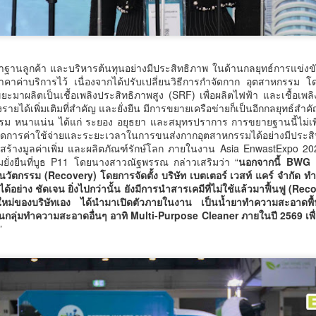
ปิดงาน “มหกรรมสีสันแห่งศรัทธา พัฒนาชุมชนคุณธรรมพลังบวร ภาคกใต้”
ายใต้โครงการพลังบวรในมิติศาสนา ประจำปีงบประมาณ พ.ศ.
สมุทรสาครเฮ! รถไฟฟ้าสายสีแดงเข้ม วงเวียนใหญ่–
UG
6
มหาชัย 36.8 กม. คืบหน้าอีกขั้น รับฟังความเห็นกว่า 200
คน ส่วนใหญ่เห็นพ้องให้สร้าง
ษาฐานลูกค้า และบริหารต้นทุนอย่างมีประสิทธิภาพ ในด้านกลยุทธ์การแข่งข
คาค่าบริการไว้ เนื่องจากได้ปรับเปลี่ยนวิธีการกำจัดกาก อุตสาหกรรม 
มุทรสาครเฮ! รถไฟฟ้าสายสีแดงเข้ม วงเวียนใหญ่–มหาชัย 36.8 กม.
ยะมาผลิตเป็นเชื้อเพลิงประสิทธิภาพสูง (SRF) เพื่อผลิตไฟฟ้า และเชื้อเพ
ายได้เพิ่มเติมที่สำคัญ และยั่งยืน มีการขยายเครือข่ายก็เป็นอีกกลยุทธ์สำ
รม หนาแน่น ได้แก่ ระยอง อยุธยา และสมุทรปราการ การขยายฐานนี้ไม่เพียง
ารจัดการค่าใช้จ่ายและระยะเวลาในการขนส่งกากอุตสาหกรรมได้อย่างมีประส
ร้างมูลค่าเพิ่ม และผลิตภัณฑ์รักษ์โลก ภายในงาน Asia EnwastExpo 2026
ยั่งยืนที่บูธ P11 โดยนางสาวณัฐพรรณ กล่าวเสริมว่า “
นอกจากนี้ BWG ยั
วยนวัตกรรม (Recovery) โดยการจัดตั้ง บริษัท เบตเตอร์ เวสท์ แคร์ จำกัด 
วศ.อว.–วท.กห. เปิดเวทีหารือแนวทางขับเคลื่อน
้อย่าง ชัดเจน ยิ่งไปกว่านั้น ยังมีการนำสารเคมีที่ไม่ใช้แล้วมาฟื้นฟู (Reco
UG
ใหม่ของบริษัทเอง ได้นำมาเปิดตัวภายในงาน เป็นน้ำยาทำความสะอาดพ
6
วิทยาศาสตร์และเทคโนโลยี เพื่อสนับสนุน อุตสาหกรรม
ในกลุ่มทำความสะอาดอื่นๆ อาทิ Multi-Purpose Cleaner ภายในปี 2569 เพ
ป้องกันประเทศ
”
ศ.อว.–วท.กห.