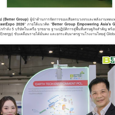
กรมการท่องเที่ยวปั้นผู้
มกอช. ชี้ชิลีเปิดโอกาส
รุ๊ป (Better Group)
ผู้นำด้านการจัดการของเสียครบวงจรและพลังงานทดแ
AUG
AUG
astExpo 2026
" ภายใต้แนวคิด "
Better Group Empowering Asia's G
7
7
ประสานงานกองถ่าย
สินค้าไทย ผลไม้เมือง
ึกกำลัง 5 บริษัทในเครือ รุกขยาย ฐานปฏิบัติการสู่พื้นที่เศรษฐกิจสำคัญ พ
ต่างชาติมืออาชีพ เสริม
ร้อน–อาหารเอเชีย–
-Energy) ขับเคลื่อนรายได้มั่นคง และยกระดับมาตรฐานโรงงานไทยสู่ Glob
ความพร้อมไทยสู่
ผลิตภัณฑ์สัตว์เลี้ยง มี
ศูนย์กลางการถ่ายทำ
ศักยภาพขยายตลาดสูง
ระดับนานาชาติ
มกอช. ชี้ชิลีเปิดโอกาสสินค้าไทย
ผลไม้เมืองร้อน–อาหารเอเชีย–
กรมการท่องเที่ยวปั้นผู้ประสานงาน
“เตาปูนโมเดล" เกมรุกสู้ NCDsใช้ข้อมูลขับเคลื่อนการ
UG
ผลิตภัณฑ์สัตว์เลี้ยง มีศักยภาพขยาย
กองถ่ายต่างชาติมืออาชีพ เสริม
7
ตลาดสูง
พัฒนา สร้างนวัตกรรม "ดอกไม้ 3 สี" เชื่อมสถานีสุขภาพ
ความพร้อมไทยสู่ศูนย์กลางการถ่าย
ทำระดับนานาชาติ
เครือข่าย Caregiver และภูมิปัญญาพื้นบ้าน พัฒนาระบบ
ประเทศชิลี - นางสาวรวินันท์ ฉ่ำ
สุขภาพชุมชน สู่ต้นแบบการจัดการสุขภาวะอย่างยั่งยืน
เฉลิม รองเลขาธิการสำนักงาน
กรมการท่องเที่ยว เดินหน้าส่งเสริม
เตาปูนโมเดล" เกมรุกสู้ NCDsใช้ข้อมูลขับเคลื่อนการพัฒนา สร้างนวัตกรรม
มาตรฐานสินค้าเกษตรและอาหาร
การถ่ายทำภาพยนตร์ต่างประเทศใน
อกไม้ 3 สี" เชื่อมสถานีสุขภาพ เครือข่าย Caregiver และภูมิปัญญาพื้น
แห่งชาติ (มกอช.) เปิดเผยว่า
ประเทศไทย จัดอบรมพัฒนา
้าน พัฒนาระบบสุขภาพชุมชน สู่ต้นแบบการจัดการสุขภาวะอย่างยั่งยืน
ระหว่างวันที่ 3–4 สิงหาคม 2569
ศักยภาพผู้ประสานงานและบุคลากร
คณะผู้แทน มกอช.
ที่เกี่ยวข้อง ระหว่างวันที่ 6–7
ำบลเตาปูน อำเภอสอง จังหวัดแพร่ กำลังเผชิญสถานการณ์โรคไม่ติดต่อ
สิงหาคม 2569 เพื่อยกระดับการให้