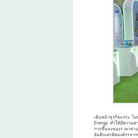
A
ก
ร
ก
พ
A
ศ
เดินหน้าธุรกิจแกร่ง ไม่
Energy ทำให้มีความสา
การขึ้นลงของราคาค่าบร
อันดับเครดิตองค์กรจากทริ