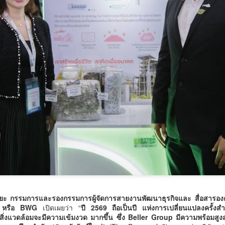
ื้อรัง (NCDs) ที่มีแนวโน้มเพิ่มขึ้นจากพฤติกรรมเสี่ยงด้านสุขภาพของ
บริการแก่คณะถ่ายทำภาพยนตร์ต่าง
ระชาชน ทั้งการดื่มสุรา การสูบบุหรี่ และการบริโภคอาหารรสหวาน มัน
วธ. เชิญชวนประชาชนร่วมกิจกรรมถวายพระราชกุศล
UG
ประเทศให้มีมาตรฐาน สะดวก
ละเค็ม ส่งผลให้ปัจจุบันมีผู้ป่วยโรคเบาหวาน 270 คน และผู้ป่วยโรคความ
7
และน้อมสำนึกในพระมหากรุณาธิคุณสมเด็จพระนาง
รวดเร็ว และมีประสิทธิภาพ โดยนาย
ันโลหิตสูงกว่า 700 คน จากประชากรท
จาตุรนต์ ภักดีวานิช อธิบดีกรมการ
เจ้าสิริกิติ์ พระบรมราชินีนาถ พระบรมราชชนนีพันปี
ท่องเที่ยว มอบหมายให้นางสาวอุบล
หลวง พร้อมกันทั่วประเทศ
วรรณ สุจริตกุล ผู้อำนวยการกอง
ธ.
กิจการภาพยนตร์และวีดิทัศน์ต่าง
ประเทศ
กรมวิทยาศาสตร์บริการ ติดตามผลการพัฒนาผู้ประกอบ
UG
7
การ ยกระดับนวัตกรรมอาหาร สร้างมูลค่าเพิ่มผลิตภัณฑ์
ชุมชน
กรมวิทยาศาสตร์บริการ ติดตามผลการพัฒนาผู้ประกอบการ ยกระดับ
วัตกรรมอาหาร สร้างมูลค่าเพิ่มผลิตภัณฑ์ชุมชน
รมวิทยาศาสตร์บริการ (วศ.) กระทรวงการอุดมศึกษา วิทยาศาสตร์ วิจัยและ
ิยะ กรรมการและรองกรรมการผู้จัดการสายงานพัฒนาธุรกิจและ สื่อสารองค์ก
วัตกรรม (อว.) นำโดย นายปรานต์ ปิ่นทอง นักวิทยาศาสตร์ชำนาญการ
น) หรือ BWG
เปิดเผยว่า “
ปี 2569 ถือเป็นปี แห่งการเปลี่ยนแปลงครั้ง
ิ่งแวดล้อมจะมีความเข้มงวด มากขึ้น ซึ่ง Beller Group มีความพร้อมสูงสุ
เศษ ศูนย์ห้องปฏิบัติการอ้างอิงชีวภาพ สถาบันห้องปฏิบัติการอ้างอิงแห่งชาติ