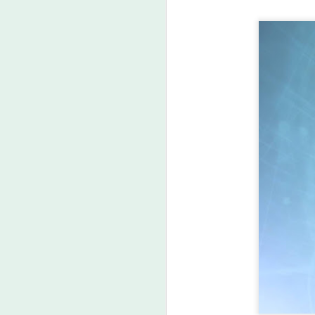
A
ม
ป
ดั
เม
ว
ล
A
กร
กา
น
3
ง
ย