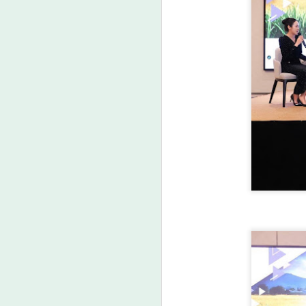
A
ม
ป
ดั
เม
ว
ล
A
กร
กา
น
3
ง
ย