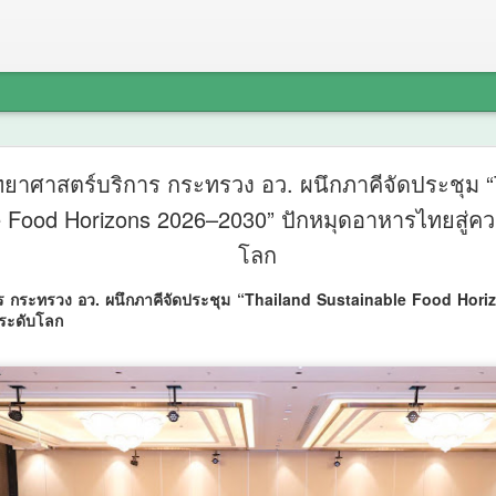
รฟท. จัดปร
AUG
ทยาศาสตร์บริการ กระทรวง อว. ผนึกภาคีจัดประชุม “
7
e Food Horizons 2026–2030” ปักหมุดอาหารไทยสู่ควา
โครงการร
โลก
เข้ม ช่วงว
ร กระทรวง อว. ผนึกภาคีจัดประชุม “Thailand Sustainable Food Hori
สรุปผลศึก
นระดับโลก
เห็นในพื้นท
รฟท.