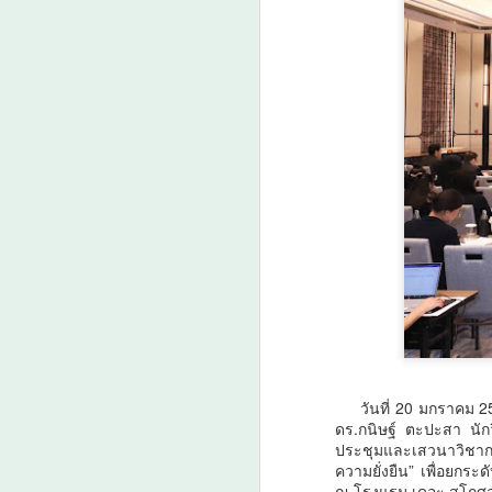
เพิ่มขนาดผลผลิต-เพิ่ม
รายได้เกษตรกรไทย
A
20–25%
วว. ชูนวัตกรรม “สารควบคุมการ
เจริญเติบโตพืช” กอบกู้สวนกล้วย
‘
หอม แก้ปัญหาต้นหักโค่นจากลม
โ
พายุพร้อมเพิ่มขนาดผลผลิต-เพิ่มราย
วั
ได้เกษตรกรไทย 20–25%
ร
กระทรวงการอุดมศึกษา
ร
วิทยาศาสตร์ วิจัยและนวัตกรรม
o
(อว.) โดย ศูนย์เชี่ยวชาญนวัตกรรม
ส
เกษตรสร้างสรรค์สถาบันวิจัย
ศ
A
วิทยาศาสตร์และเทคโนโลยีแห่ง
ศ
ประเทศไทย (วว.) ซึ่งได้รับการ
สนับสนุนทุนวิจัยจาก สำนักงาน
พัฒนาการวิจัยการเกษตร (องค์การ
วันที่ 20 มกราคม 
มหาชน) หรือ สวก.
ดร.กนิษฐ์ ตะปะสา นัก
“
ประชุมและเสวนาวิชากา
"ด
ความยั่งยืน” เพื่อยก
บ
ณ โรงแรม เดอะ สุโกศล