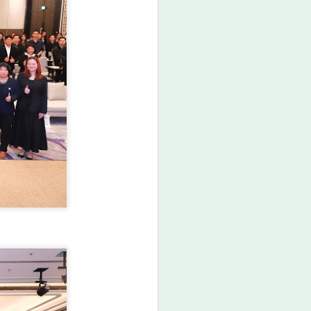
มกอช. ชี้ชิลีเปิดโอกาส
AUG
7
สินค้าไทย ผลไม้เมือง
ร้อน–อาหารเอเชีย–
ผลิตภัณฑ์สัตว์เลี้ยง มี
ศักยภาพขยายตลาดสูง