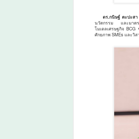
น
พิ
พ
ดร.กนิษฐ์ ตะปะสา
นวัตกรรม และมาตรฐาน
ร
A
โมเดลเศรษฐกิจ BCG ซึ
เช
ศักยภาพ SMEs และวิส
T
I
เ
6 
A
ส
อ
แล
ส
ศ
แ
บร
ว