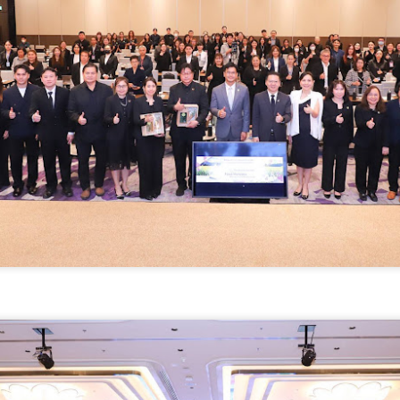
“จุลพันธ์” ส่งโฆษก
กรมการท่องเที่ยวปั้นผู้
AUG
AUG
7
7
“พิพัฒน์ชัย” เปิด
ประสานงานกองถ่าย
โครงการ “กระทรวง
ต่างชาติมืออาชีพ เสริม
แรงงานสร้างโอกาส
ความพร้อมไทยสู่
สร้างอาชีพ” เดินหน้า
ศูนย์กลางการถ่ายทำ