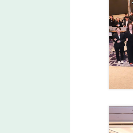
วว. ชูนวัตกรรม “สาร
AUG
7
ควบคุมการเจริญเติบโต
พืช” กอบกู้สวนกล้วย
หอม แก้ปัญหาต้นหัก
โค่นจากลมพายุพร้อม