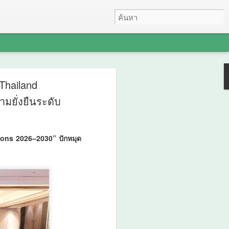
ะชุมปัจฉิมนิเทศ
Thailand
มยั่งยืนระดับ
ถไฟชานเมืองสายสีแดง
งเวียนใหญ่–มหาชัย
zons 2026–2030” ปักหมุด
ษาและรับฟังความคิด
ี่กรุงเทพฯ