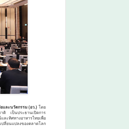
มกอช. ชี้ชิลีเปิดโอกาสสินค้าไทย
ผลไม้เมืองร้อน–อาหารเอเชีย–
ผลิตภัณฑ์สัตว์เลี้ยง มีศักยภาพขยาย
ตลาดสูง
ประเทศชิลี - นางสาวรวินันท์ ฉ่ำ
เฉลิม รองเลขาธิการสำนักงาน
มาตรฐานสินค้าเกษตรและอาหาร
แห่งชาติ (มกอช.) เปิดเผยว่า
ระหว่างวันที่ 3–4 สิงหาคม 2569
คณะผู้แทน มกอช.
จัยและนวัตกรรม (อว.)
โดย
่งชาติ เป็นประธานเปิดการ
์และทิศทางอาหารไทยเพื่อ
ารเปลี่ยนแปลงของตลาดโลก