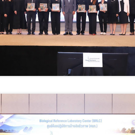
กรมพัฒน์ คว้ารางวัล GDCC GOV Cloud Awards
UG
6
ตอกย้ำความสำเร็จของระบบ DSD Online Training ใน
การขับเคลื่อนการพัฒนากำลังคนที่ทันสมัย
รมพัฒน์ คว้ารางวัล GDCC GOV Cloud Awards ตอกย้ำความสำเร็จของ
ะบบ DSD Online Training ในการขับเคลื่อนการพัฒนากำลังคนที่ทันสมัย
รมพัฒนาฝีมือแรงงาน ได้รับรางวัล GDCC GOV Cloud Awards ประจำปี
.ศ.
ศน. ร่วมกับจังหวัดสตูล จัดกิจกรรม “พลังศรัทธาถวาย
UG
6
เทียนพรรษา 2 แผ่นดิน สานสัมพันธ์ ไทย – มาเลเซีย”
เชิญชวนพุทธศาสนิกชน งด ละ เลิกอบายมุข เนื่องใน
เทศกาลเข้าพรรษา
น.