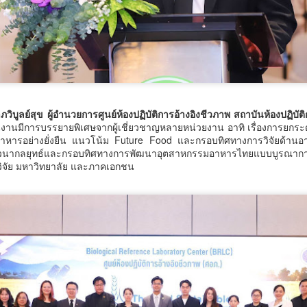
ันที่ 7 สิงหาคม 2569 เวลา 19.00 น. กรมการศาสนา กระทรวงวัฒนธรรม
วมกับจังหวัดสตูล และสำนักงานวัฒนธรรมจังหวัด 14 จังหวัดภาคใต้ จัดพิธี
ปิดงาน “มหกรรมสีสันแห่งศรัทธา พัฒนาชุมชนคุณธรรมพลังบวร ภาคกใต้”
ายใต้โครงการพลังบวรในมิติศาสนา ประจำปีงบประมาณ พ.ศ.
สมุทรสาครเฮ! รถไฟฟ้าสายสีแดงเข้ม วงเวียนใหญ่–
UG
6
มหาชัย 36.8 กม. คืบหน้าอีกขั้น รับฟังความเห็นกว่า 200
คน ส่วนใหญ่เห็นพ้องให้สร้าง
มุทรสาครเฮ! รถไฟฟ้าสายสีแดงเข้ม วงเวียนใหญ่–มหาชัย 36.8 กม.
บูลย์สุข ผู้อำนวยการศูนย์ห้องปฏิบัติการอ้างอิงชีวภาพ สถาบันห้องปฏิบัติ
ยในงานมีการบรรยายพิเศษจากผู้เชี่ยวชาญหลายหน่วยงาน อาทิ เรื่องการยกระ
หารอย่างยั่งยืน แนวโน้ม Future Food และกรอบทิศทางการวิจัยด้านอ
เสวนากลยุทธ์และกรอบทิศทางการพัฒนาอุตสาหกรรมอาหารไทยแบบบูรณาการ
วิจัย มหาวิทยาลัย และภาคเอกชน
วศ.อว.–วท.กห. เปิดเวทีหารือแนวทางขับเคลื่อน
UG
6
วิทยาศาสตร์และเทคโนโลยี เพื่อสนับสนุน อุตสาหกรรม
ป้องกันประเทศ
ศ.อว.–วท.กห.