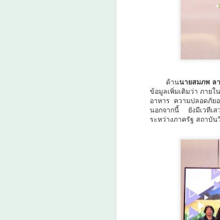
ว
ร่
เ
ภ
A
ส
ด้าน
นายสมภพ ลาภวิ
ข้อมูลเพิ่มเติมว่า ภา
อาหาร ความปลอดภัยอา
นอกจากนี้ ยังมีเวที
ระหว่างภาครัฐ สถาบัน
A
ว