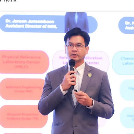
อาชีพ สู่แรงงานคุณภาพ จังหวัด
ำบลเตาปูน อำเภอสอง จังหวัดแพร่ กำลังเผชิญสถานการณ์โรคไม่ติดต่อ
ศรีสะเกษ" ณ สถาบันพัฒ
ื้อรัง (NCDs) ที่มีแนวโน้มเพิ่มขึ้นจากพฤติกรรมเสี่ยงด้านสุขภาพของ
ระชาชน ทั้งการดื่มสุรา การสูบบุหรี่ และการบริโภคอาหารรสหวาน มัน
วธ. เชิญชวนประชาชนร่วมกิจกรรมถวายพระราชกุศล
UG
ละเค็ม ส่งผลให้ปัจจุบันมีผู้ป่วยโรคเบาหวาน 270 คน และผู้ป่วยโรคความ
7
และน้อมสำนึกในพระมหากรุณาธิคุณสมเด็จพระนาง
ันโลหิตสูงกว่า 700 คน จากประชากรท
เจ้าสิริกิติ์ พระบรมราชินีนาถ พระบรมราชชนนีพันปี
หลวง พร้อมกันทั่วประเทศ
ธ.
กรมวิทยาศาสตร์บริการ ติดตามผลการพัฒนาผู้ประกอบ
UG
7
การ ยกระดับนวัตกรรมอาหาร สร้างมูลค่าเพิ่มผลิตภัณฑ์
ชุมชน
กรมวิทยาศาสตร์บริการ ติดตามผลการพัฒนาผู้ประกอบการ ยกระดับ
วัตกรรมอาหาร สร้างมูลค่าเพิ่มผลิตภัณฑ์ชุมชน
รมวิทยาศาสตร์บริการ (วศ.) กระทรวงการอุดมศึกษา วิทยาศาสตร์ วิจัยและ