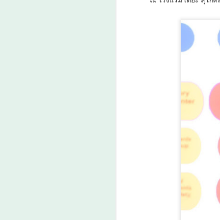
ต
เร
ป
A
แ
ด
ว
A

น
ก