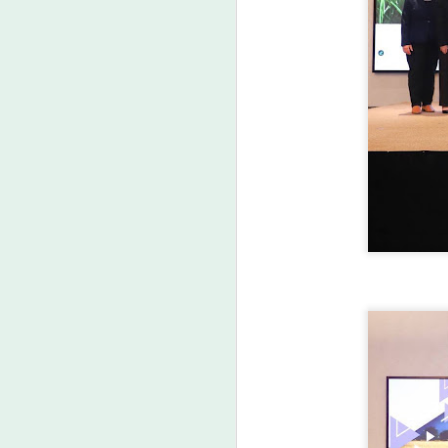
A
ก
ร
ก
พ
A
ศ