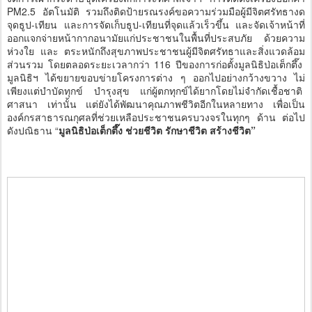
PM2.5 อัตโนมัติ รวมถึงติดป้ายรณรงค์ขอความร่วมมือผู้มีจิตศรัทธางด
จุดธูป-เทียน และการจัดเก็บธูป-เทียนที่จุดแล้วเร็วขึ้น และจัดเจ้าหน้าที่
ออกแจกจ่ายหน้ากากอนามัยแก่ประชาชนในพื้นที่ประสบภัย ด้วยความ
ห่วงใย และ ตระหนักถึงสุขภาพประชาชนผู้มีจิตศรัทธาและสิ่งแวดล้อม
ส่วนรวม โดยตลอดระยะเวลากว่า 116 ปีของการก่อตั้งมูลนิธิป่อเต็กตึ๊ง
มูลนิธิฯ ได้ขยายขอบข่ายโครงการต่าง ๆ ออกไปอย่างกว้างขวาง ไม่
เพียงแต่บำบัดทุกข์ บำรุงสุข แก่ผู้ตกทุกข์ได้ยากโดยไม่จำกัดเชื้อชาติ
ศาสนา เท่านั้น แต่ยังได้พัฒนาคุณภาพชีวิตอีกในหลายทาง เพื่อเป็น
องค์กรสาธารณกุศลที่ช่วยเหลือประชาชนครบวงจรในทุกๆ ด้าน ต่อไป
ดังปณิธาน “
มูลนิธิป่อเต็กตึ๊ง ช่วยชีวิต รักษาชีวิต สร้างชีวิต”