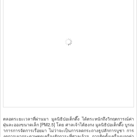
ตลอดระยะเวลาที่ผ่านมา มูลนิธิป่อเต็กตึ๊ง ได้ตระหนักถึงวิกฤตการณ์ค่า
ฝุ่นละอองขนาดเล็ก [PM2.5] โดย ศาลเจ้าไต้ฮงกง มูลนิธิป่อเต็กตึ๊ง บูรณ
าการการจัดการเรื่อยมา ไม่ว่าจะเป็นการลดกระถางธูปสักการบูชา การ
งดการเผากระดาษชุดเครื่องสักการะที่ศาลเจ้าฯ การติดตั้งเครื่องบอกค่า