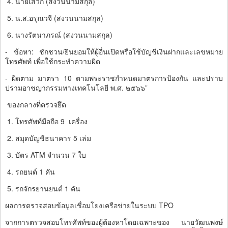
4. นายเสวก (สงวนนามสกุล)
5. น.ส.อรุณวจี (สงวนนามสกุล)
6. นางรัตนาภรณ์ (สงวนนามสกุล)
- ข้อหา: ชักชวน/ยินยอมให้ผู้อื่นเปิดหรือใช้บัญชีเงินฝากและเลขหมาย
โทรศัพท์ เพื่อใช้กระทำความผิด
- ผิดตาม มาตรา 10 ตามพระราชกำหนดมาตรการป้องกัน และปราบ
ปรามอาชญากรรมทางเทคโนโลยี พ.ศ. ๒๕๖๖”
ของกลางที่ตรวจยึด
1. โทรศัพท์มือถือ 9 เครื่อง
2. สมุดบัญชีธนาคาร 5 เล่ม
3. บัตร ATM จำนวน 7 ใบ
4. รถยนต์ 1 คัน
5. รถจักรยานยนต์ 1 คัน
ผลการตรวจสอบข้อมูลเชื่อมโยงเครือข่ายในระบบ TPO
จากการตรวจสอบโทรศัพท์ของผู้ต้องหาโดยเฉพาะของ นายวัฒนพงษ์