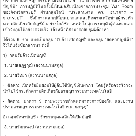
ปราบปรามอาชญากรรมทางเทคโนโลยี และการปราบปรามเครือข่าย
บัญชีม้า การปฏิบัติในครั้งนี้เป็นผลสืบเนื่องจากการประชุม War Room
ของจังหวัดสระบุรี ผ่านกลุ่มไลน์ “ประสานงาน ตร., ธนาคาร –
จว.สระบุรี” ซึ่งมีการแลกเปลี่ยนเบาะแสและติดตามเครือข่ายผู้กระทำ
ความผิดเกี่ยวกับบัญชีม้าอย่างใกล้ชิด จนนำไปสู่การระบุตัวผู้ต้องหาและ
เข้าจับกุมได้อย่างรวดเร็ว เจ้าหน้าที่สามารถจับกุมผู้ต้องหา
ได้รวม 6 ราย แบ่งเป็นกลุ่ม “รับจ้างเปิดบัญชี” และกลุ่ม “จัดหาบัญชีม้า”
จึงได้แจ้งข้อกล่าวหา ดังนี้
1) กลุ่มรับจ้างเปิดบัญชี
1. นายเสฏฐวุฒิ (สงวนนามสกุล)
2. นายวิทยา (สงวนนามสกุล)
- ข้อหา: เปิดหรือยินยอมให้ผู้อื่นใช้บัญชีเงินฝากฯ โดยรู้หรือควรรู้ว่าจะ
นำไปใช้กระทำความผิดเกี่ยวกับอาชญากรรมทางเทคโนโลยี
- ผิดตาม มาตรา 9 ตามพระราชกำหนดมาตรการป้องกัน และปราบ
ปรามอาชญากรรมทางเทคโนโลยี พ.ศ. ๒๕๖๖”
2) กลุ่มจัดหาบัญชี / ชักชวนบุคคลอื่นให้เปิดบัญชี
3. นายวัฒนพงษ์ (สงวนนามสกุล)