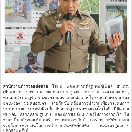
สำนักงานตำรวจแห่งชาติ
โดยมี พล.ต.อ.กิตติ์รัฐ พันธุ์เพ็ชร์ ผบ.ตร.
เป็นคณะกรรมการ และ พล.ต.อ.ธนา ชูวงศ์ รอง ผบ.ตร./ผอ.ศปอส.ตร.,
พล.ต.ท.จิรภพ ภูริเดช ผู้ช่วย ผบ.ตร. และ พล.ต.ท.ไตรรงค์ ผิวพรรณ รอง
จตช./รอง ผอ.ศปอส.ตร. ร่วมกันขับเคลื่อนการทำงานเพื่อยกระดับการ
ปราบปรามการกระทำผิดเกี่ยวกับอาชญากรรมทางเทคโนโลยี ที่มีความ
ซับซ้อน หลากหลายรูปแบบ และมีการเปลี่ยนแปลงไปอย่างรวดเร็ว ไม่
ว่าจะเป็นแก๊งคอลเซ็นเตอร์ การพนันออนไลน์ การเผยแพร่ข่าวปลอม
รวมถึงการฟอกเงินโดยการซื้อขายสินทรัพย์ดิจิทัล จนนำมาสู่ผลการ
ปฏิบัติในครั้งนี้