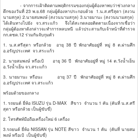
- จากการเฝ้าติดตามพฤติกรรมของกลุ่มผู้ต้องหาพบว่าช่วงกลาง
ดึกของวันที่ 23 พ.ย.68 กลุ่มผู้ต้องหาประกอบด้วย 1.น.ส.ศรีสุดา (สงวน
นามสกุล) 2.นายสมพงษ์ (สงวนนามสกุล) 3.นายมานะ (สงวนนามสกุล)
ได้เดินทางไปยัง จว.สระแก้ว จึงได้สะกดลอยติดตามเนื่องจากเชื่อว่า
กลุ่มผู้ต้องหาดังกล่าวจะทำการหลบหนี แล้วประสานกับเจ้าหน้าที่ตำรวจ
กก.ตชด.12 ร่วมกันจับกุมตัว
1. น.ส.ศรีสุดา หรือกล้วย อายุ 38 ปี พักอาศัยอยู่ที่ หมู่ 8 ต.ผ่านศึก
อ.อรัญประเทศ จว.สระแก้ว
2. นายสมพงษ์ หรือเป้ อายุ 36 ปี พักอาศัยอยู่ที่ หมู่ 14 ต.วังน้ำเย็น
อ.วังน้ำเย็น จว.สระแก้ว
3. นายมานะ หรือนะ อายุ 37 ปี พักอาศัยอยู่ที่ หมู่ 8 ต.ผ่านศึก
อ.อรัญประเทศ จว.สระแก้ว
พร้อมด้วยของกลาง
1. รถยนต์ ยี่ห้อ ISUZU รุ่น D-MAX สีขาว จำนวน 1 คัน (คันที่ น.ส.ศรี
สุดา หรือกล้วย เป็นผู้ขับขี่)
2. โทรศัพท์มือถือเครื่องใหม่ 6 เครื่อง
3.รถยนต์ ยี่ห้อ NISSAN รุ่น NOTE สีขาว จำนวน 1 คัน (คันที่ นายสม
พงษ์ หรือเป้ เป็นผู้ขับขี่)