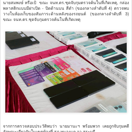
นายสมพงษ์ หรือเป้ ขณะ จนท.ตร.ชุดจับกุมตรวจค้นในที่เกิดเหตุ, กล่อง
พลาสติกแบบมีฝาเปิด - ปิดด้านบน สีดำ (ของกลางลำดับที่ 4) ตรวจพบ
วางในห้องเก็บของสัมภาระด้านหลังของรถยนต์ (ของกลางลำดับที่ 3)
ขณะ จนท.ตร.ชุดจับกุมตรวจค้นในที่เกิดเหตุ
จากการตรวจสอบประวัติพบว่า นายมานะฯ พร้อมพวก เคยถูกจับกุมคดี
ลักษณะเดียวกันในเขตท้องที่ สภ.หนองแค จว.สระบุรี