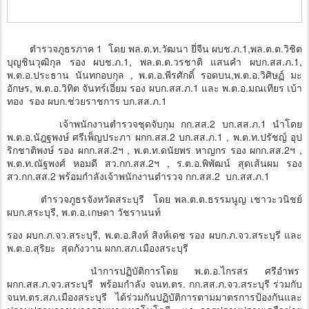
ตำรวจภูธรภาค 1 โดย พล.ต.ท.วัฒนา ยี่จีน ผบช.ภ.1,พล.ต.ต.วิชิต
บุญชินวุฒิกุล รอง ผบช.ภ.1, พล.ต.ต.วรชาติ แสนคำ ผบก.สส.ภ.1,
พ.ต.อ.ประธาน นันทกอบกุล , พ.ต.อ.พีรศักดิ์ รอดบน,พ.ต.อ.วิศิษฏ์ มะ
อักษร, พ.ต.อ.วิทิต จันทร์เอี่ยม รอง ผบก.สส.ภ.1 และ พ.ต.อ.มณเทียร เบ้า
ทอง รอง ผบก.ช่วยราชการ บก.สส.ภ.1
เจ้าพนักงานตำรวจชุดจับกุม กก.สส.2 บก.สส.ภ.1 นำโดย
พ.ต.อ.นัฎฐพงษ์ ศรีเพ็ญประภา ผกก.สส.2 บก.สส.ภ.1 , พ.ต.ท.ปรัชญ์ อุป
ริกชาติพงษ์ รอง ผกก.สส.2ฯ , พ.ต.ท.ดนัยพร หาญกร รอง ผกก.สส.2ฯ ,
พ.ต.ท.ณัฐพงศ์ หอมดี สว.กก.สส.2ฯ , ร.ต.อ.พิพัฒน์ สุดเส้นผม รอง
สว.กก.สส.2 พร้อมกำลังเจ้าพนักงานตำรวจ กก.สส.2 บก.สส.ภ.1
ตำรวจภูธรจังหวัดสระบุรี โดย พล.ต.ต.ธรรมนูญ เชาวะวนิชย์
ผบก.สระบุรี, พ.ต.อ.เกษดา วัชรานนท์
รอง ผบก.ภ.จว.สระบุรี, พ.ต.อ.สิงห์ สิงห์เดช รอง ผบก.ภ.จว.สระบุรี และ
พ.ต.อ.สุริยะ สุดกังวาน ผกก.สภ.เมืองสระบุรี
นำการปฏิบัติการโดย พ.ต.อ.ไกรสร ศรีอำพร
ผกก.สส.ภ.จว.สระบุรี พร้อมกำลัง จนท.ตร. กก.สส.ภ.จว.สระบุรี ร่วมกับ
จนท.ตร.สภ.เมืองสระบุรี ได้ร่วมกันปฏิบัติการตามมาตรการป้องกันและ