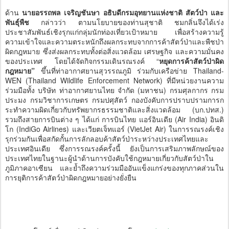
ด้าน
นายอรรถพล เจริญชันษา อธิบดีกรมอุทยานแห่งชาติ สัตว์ป่า และ
พันธุ์พืช
กล่าวว่า ตามนโยบายของท่านสุชาติ ชมกลิ่นจึงได้เร่ง
ประชาสัมพันธ์เชิงรุกแก่กลุ่มนักท่องเที่ยวเป้าหมาย เพื่อสร้างความรู้
ความเข้าใจและความตระหนักถึงผลกระทบจากการค้าสัตว์ป่าและพืชป่า
ผิดกฎหมาย ซึ่งส่งผลกระทบทั้งต่อสิ่งแวดล้อม เศรษฐกิจ และความมั่นคง
ของประเทศ โดยได้จัดกิจกรรมเดินรณรงค์ “
หยุดการค้าสัตว์ป่าผิด
กฎหมาย”
ขึ้นที่ท่าอากาศยานสุวรรณภูมิ ร่วมกับเครือข่าย Thailand-
WEN (Thailand Wildlife Enforcement Network) ที่มีหน่วยงานความ
ร่วมมือทั้ง บริษัท ท่าอากาศยานไทย จำกัด (มหาชน) กรมศุลกากร กรม
ประมง กรมวิชาการเกษตร กรมปศุสัตว์ กองบังคับการปราบปรามการก
ระทำความผิดเกี่ยวกับทรัพยากรธรรมชาติและสิ่งแวดล้อม (บก.ปทส.)
รวมถึงสายการบินต่าง ๆ ได้แก่ การบินไทย แอร์อินเดีย (Air India) อินดิ
โก (IndiGo Airlines) และเวียตเจ็ทแอร์ (VietJet Air) ในการรณรงค์เชิง
รุกร่วมกันเพื่อสกัดกั้นการลักลอบค้าสัตว์ป่าระหว่างประเทศไทยและ
ประเทศอินเดีย ซึ่งการรณรงค์ครั้งนี้ ยังเป็นการเสริมภาพลักษณ์ของ
ประเทศไทยในฐานะผู้นำด้านการบังคับใช้กฎหมายเกี่ยวกับสัตว์ป่าใน
ภูมิภาคอาเซียน และย้ำถึงความร่วมมืออันแข็งแกร่งของทุกภาคส่วนใน
การยุติการค้าสัตว์ป่าผิดกฎหมายอย่างยั่งยืน