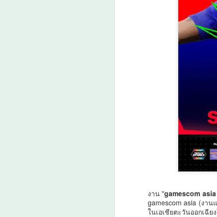
นครนายก ระหว่างวันที่ 4–6
สิงหาคม 2569 เพื่อติดตามความ
ก
ก้าวหน้าและให้คำปรึกษาเชิงลึกแก่ผู้
ร
ประกอบการที่เข้าร่วม โครงการเพิ่ม
ประสิทธิภาพการผลิตอ
ก
พ
A
ศ
งาน "
gamescom asia
gamescom asia (งานแสด
A
ในเอเชียตะวันออกเฉียง