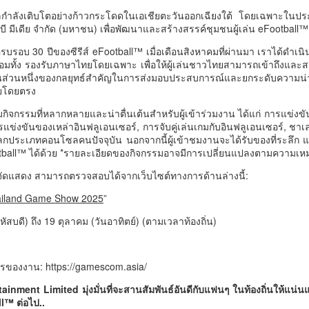
เปิดตัวโครงการ ประกวดอัตลักษณ์อาหารภูมิภาค "รส
ำลังเติบโตอย่างก้าวกระโดดในเอเชียตะวันออกเฉียงใต้ โดยเฉพาะในปร
ถิ่นไทย" เฟ้นหาเมนูต้นตำรับ 4 ภูมิภาค ดัน Soft Power สู่
 บี มีเดีย จำกัด (มหาชน) เพื่อพัฒนาและสร้างสรรค์ชุมชนผู้เล่น eFootball™ 
ระดับโลก
บรอบ 30 ปีของซีรีส์ eFootball™ เมื่อเดือนสิงหาคมที่ผ่านมา เราได้ดำเนิ
ูลนิธิกองทุนนิยมไทย จับมือ กระทรวงวัฒนธรรม แถลงเปิดตัวโครงการ
ร้อมทั้ง รองรับภาษาไทยโดยเฉพาะ เพื่อให้ผู้เล่นชาวไทยสามารถเข้าถึงและสนุ
ระกวดอัตลักษณ์อาหารภูมิภาค "รสถิ่นไทย" เฟ้นหาเมนูต้นตำรับ 4 ภูมิภาค
ึงเป็นส่วนหนึ่งของกลยุทธ์สำคัญในการส่งมอบประสบการณ์และยกระดับคว
น Soft Power สู่ระดับโลก
ทยโดยตรง
ื่อวันที่ 5 สิงหาคม 2569 — มูลนิธิกองทุนนิยมไทย ร่วมกับกระทรวง
กิจกรรมที่หลากหลายและน่าตื่นเต้นสำหรับผู้เข้าร่วมงาน ได้แก่ การแข่งขั
ัฒนธรรม โดยกรมส่งเสริมวัฒนธรรม แถลงข่าวเปิดตัวโครงการประกวดอัต
รแข่งขันของเหล่าอินฟลูเอนเซอร์, การจับคู่เล่นเกมกับอินฟลูเอนเซอร์, ชาเลนจ
กประเภทคอนโซลคนปัจจุบัน นอกจากนี้ผู้เข้าชมงานจะได้รับของที่ระลึก
ักษณ์อาหารภูมิภาค "รสถิ่นไทย" ณ มูลนิธิกองทุนนิยมไทย เขตบางรัก
นครบาล 1 กัดไม่ปล่อย! แกะรอยขยายผลกลุ่มนักบิน จับ
UG
ball™ ได้ด้วย *รายละเอียดของกิจกรรมอาจมีการเปลี่ยนแปลงตามความเ
ุงเทพฯ เพื่อรวบรวม ยกระดับ และส่งเสริมอัตลักษณ์อาหารท้องถิ่นไทยสู่
6
ไอซ์ล๊อตมหึมากว่า 300 โล ก่อนเข้ากลางกรุง
รสร้างมูลค่าเพิ่มทางเศรษฐกิจ และการท่องเที่ยวเชิงอาหาร อย่างยั่งยืน
ัดแสดง สามารถตรวจสอบได้จากเว็บไซต์ทางการด้านล่างนี้:
ครบาล 1 กัดไม่ปล่อย! แกะรอยขยายผลกลุ่มนักบิน จับไอซ์ล๊อตมหึมากว่า
00 โล ก่อนเข้ากลางกรุง
านแถลงข่า
ailand Game Show 2025
”
้อนไปเมื่อ 16 มี.ค.2569 ที่ผ่านมา กก.สืบสวนนครบาล 1 บช.น.
ฤหัสบดี) ถึง 19 ตุลาคม (วันอาทิตย์) (ตามเวลาท้องถิ่น)
ารของงาน: https://gamescom.asia/
inment Limited มุ่งมั่นที่จะสานสัมพันธ์อันดีกับแฟนๆ ในท้องถิ่นให้แน่นแฟ้
วธ. เดินหน้าจัดตั้ง และรับรองวัดคาทอลิกแห่งใหม่หนุน
UG
l™ ต่อไป..