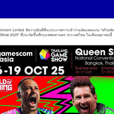
Thailand LAB
ศน. ร่วมกับสำนักงาน
AUG
AUG
6
6
INTERNATIONAL
วัฒนธรรมจังหวัด 14
2026 ผนึก
จังหวัดภาคใต้ จัด
Bio+HealthTech
“มหกรรมสีสันแห่ง
INTERNATIONAL และ
tainment Limited มีความยินดีที่จะประกาศการเข้าร่วมจัดแสดงเกม "eFo
ศรัทธา พัฒนาชุมชน
Show 2025" ซึ่งจะจัดขึ้นที่กรุงเทพมหานคร ประเทศไทย ในเดือนตุลาคมนี้
FutureCHEM
คุณธรรมพลังบวร”
INTERNATIONAL เปิด
สืบสานคุณธรรม ต่อย
เวที AI ขับเคลื่อน
วศ.อว.–วท.กห. เปิดเวทีหารือแนวทางขับเคลื่อน
UG
อดทุนวัฒนธรรมสู่
6
นวัตกรรมวิทยาศาสตร์
วิทยาศาสตร์และเทคโนโลยี เพื่อสนับสนุน อุตสาหกรรม
ชุมชน
และสุขภาพ ยกระดับ
ป้องกันประเทศ
ศน. ร่วมกับสำนักงานวัฒนธรรม
ไทยสู่ศูนย์กลางอาเซียน
ศ.อว.–วท.กห.
จังหวัด 14 จังหวัดภาคใต้ จัด
Thailand LAB INTERNATIONAL
“มหกรรมสีสันแห่งศรัทธา พัฒนา
2026 ผนึก Bio+HealthTech
ชุมชนคุณธรรมพลังบวร” สืบสาน
INTERNATIONAL และ
คุณธรรม ต่อยอดทุนวัฒนธรรมสู่
FutureCHEM INTERNATIONAL
ชุมชน
เปิดเวที AI ขับเคลื่อนนวัตกรรม
วิทยาศาสตร์และสุขภาพ ยกระดับ
วันที่ 7 สิงหาคม 2569 เวลา 19.00
ไทยสู่ศูนย์กลางอาเซียน
น. กรมการศาสนา กระทรวง
กรมพัฒน์ คว้ารางวัล GDCC GOV Cloud Awards
UG
วัฒนธรรม ร่วมกับจังหวัดสตูล และ
6
ตอกย้ำความสำเร็จของระบบ DSD Online Training ใน