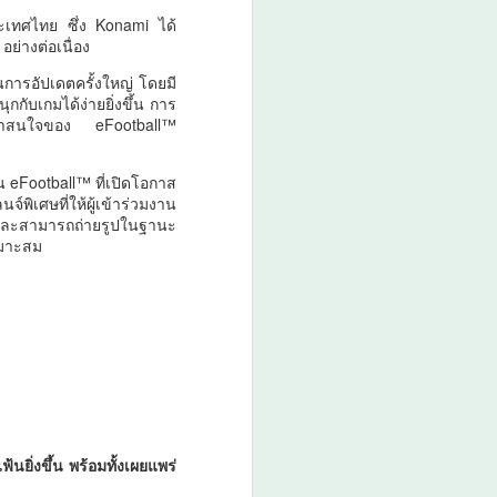
ะเทศไทย ซึ่ง Konami ได้
อย่างต่อเนื่อง
นการอัปเดตครั้งใหญ่ โดยมี
กกับเกมได้ง่ายยิ่งขึ้น การ
ามน่าสนใจของ eFootball™
น eFootball™ ที่เปิดโอกาส
์พิเศษที่ให้ผู้เข้าร่วมงาน
 และสามารถถ่ายรูปในฐานะ
หมาะสม
นยิ่งขึ้น พร้อมทั้งเผยแพร่