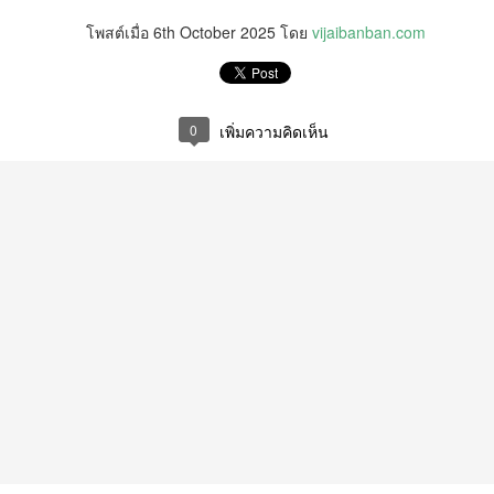
5
บทบาทศาสนสถาน เป็นแหล่งปลูกฝังคุณธรรมของศาสนิ
โพสต์เมื่อ
6th October 2025
โดย
vijaibanban.com
กชน
ธ. เดินหน้าจัดตั้ง และรับรองวัดคาทอลิกแห่งใหม่หนุนบทบาทศาสนสถาน
ป็นแหล่งปลูกฝังคุณธรรมของศาสนิกชน
0
เพิ่มความคิดเห็น
างสาวซาบีดา ไทยเศรษฐ์ รัฐมนตรีว่าการกระทรวงวัฒนธรรม (รมว.วธ.)
ิดเผยว่า ที่ประชุมคณะรัฐมนตรี (ครม.) เมื่อวันที่ 5 สิงหาคม 2569 มีมติ
ห็นชอบการจัดตั้งวัดคาทอลิกจำนวน 5 แห่ง และเห็นชอบการรับรองวัด
ทอลิกเพิ่มเติมอีก 1 แห่ง ตามที่กระทรวงวัฒนธรรม (วธ.) เสนอ เพื่อเป็นวัด
าทอลิกตามระเบียบสำนักนายกรัฐมนตรี ว่าด้วยแนวทางพิจารณาในการจัด
วศ.อว. จับมือ ทช.ทส. ยกระดับห้องปฏิบัติการไมโคร
UG
ั้งวัดบาทหลวงโรมันคาทอลิก พ.ศ.
5
พลาสติกสู่มาตรฐานสากล
ศ.อว. จับมือ ทช.ทส.
“AppTech”​ ยกกำลังประเทศไทยจากฐานราก​ เมื่อ
UG