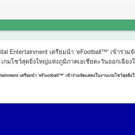
วธ. เชิญชวนประชาช
AUG
ital Entertainment เตรียมนำ ‘eFootball™’ เข้าร่ว
7
กิจกรรมถวายพระรา
เกมโชว์สุดยิ่งใหญ่แห่งภูมิภาคเอเชียตะวันออกเฉียงใ
น้อมสำนึกในพระมหา
tainment เตรียมนำ ‘eFootball™’ เข้าร่วมจัดแสดงในงานเกมโชว์สุดยิ่งให
สมเด็จพระนางเจ้าสิริ
ราชินีนาถ พระบรมรา
หลวง พร้อมกันทั่วป
วธ.