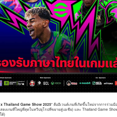
6 สิงหาคม 2568 กรุงเทพฯ – เมื่อ
สำนักงานวัฒนธรรมจังหวัด 14
การขับเคลื่อนการพัฒนากำลังคนที่ทันสมัย
ปัญญาประดิษฐ์ (AI) กำลังเข้ามามี
จังหวัดภาคใต้ จัดพิธีเปิดงาน
บทบาทสำคัญในการยกระดับงาน
รมพัฒน์ คว้ารางวัล GDCC GOV Cloud Awards ตอกย้ำความสำเร็จของ
“มหกรรมสีสันแห่งศรัทธา พัฒนา
วิจัย ห้องปฏิบัติการ การแพทย์ และ
ะบบ DSD Online Training ในการขับเคลื่อนการพัฒนากำลังคนที่ทันสมัย
ชุมชนคุณธรรมพลังบวร ภาคกใต้”
ภาคอุตสาหกรรม ประเทศไทยกำลัง
ภายใต้โครงการพลังบวรในมิติ
รมพัฒนาฝีมือแรงงาน ได้รับรางวัล GDCC GOV Cloud Awards ประจำปี
ก้าวสู่ยุคใหม่ของระบบนิเวศด้าน
ศาสนา ประจำปีงบประมาณ พ.ศ.
.ศ.
วิทยาศาสตร์และนวัตกรรมที่เชื่อม
โยงการวิจัย เทคโนโลยี และภาค
ธุรกิจเข้าด้วยกัน เพื่อสร้างขีดความ
สามารถในการแข่งขันของประเทศ
ศน. ร่วมกับจังหวัดสตูล จัดกิจกรรม “พลังศรัทธาถวาย
UG
และภูมิภาคอาเซียน
6
เทียนพรรษา 2 แผ่นดิน สานสัมพันธ์ ไทย – มาเลเซีย”
เชิญชวนพุทธศาสนิกชน งด ละ เลิกอบายมุข เนื่องใน
บริษ
เทศกาลเข้าพรรษา
น.
 x Thailand Game Show 2025
" คืออีเวนต์เกมที่เกิดขึ้นใหม่จากการร่วมม
งเกมที่ใหญ่ที่สุดในทวีปยุโรปที่ขยายสู่เอเชีย) และ Thailand Game Show
มูลนิธิกองทุนนิยมไทย จับมือ กระทรวงวัฒนธรรม แถลง
UG
ใต้)
6