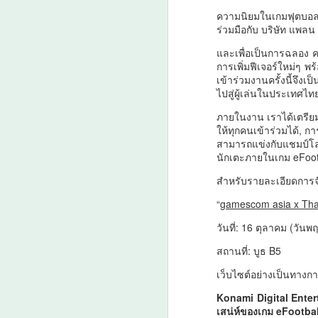
ความนิยมในเกมฟุตบอลก
ร่วมมือกับ บริษัท แพลน
และเพื่อเป็นการฉลอง คร
ม
การเพิ่มฟีเจอร์ใหม่ๆ พ
ป
เข้าร่วมงานครั้งนี้จ
ดั
ไปสู่ผู้เล่นในประเทศไ
เม
ภายในงาน เราได้เตรียม
ว
ให้ทุกคนเข้าร่วมได้, กา
สามารถแข่งกับแชมป์โล
ล
A
นักเตะภายในเกม eFoot
กร
กา
สำหรับรายละเอียดการจ
น
3
ง
“
gamescom asia x Th
ย
วันที่: 16 ตุลาคม (วันพ
สถานที่: บูธ B5
เว็บไซต์อย่างเป็นทางก
Konami Digital Enterta
A
เสน่ห์ของเกม eFootbal