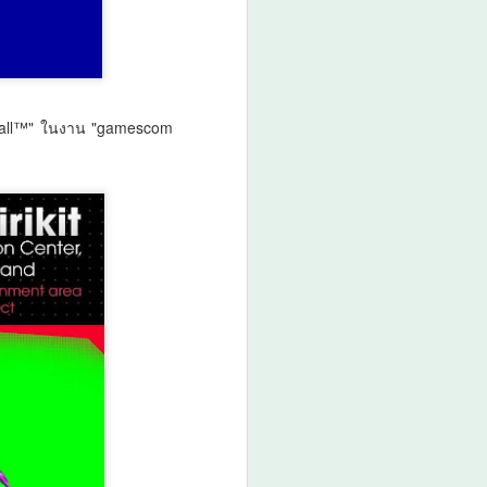
สมุทรสาครเฮ! รถไฟฟ้า
AUG
6
สายสีแดงเข้ม วงเวียน
ใหญ่–มหาชัย 36.8 กม.
คืบหน้าอีกขั้น รับฟัง
otball™" ในงาน "gamescom
ความเห็นกว่า 200 คน
ส่วนใหญ่เห็นพ้องให้
สร้าง
สมุทรสาครเฮ! รถไฟฟ้าสายสีแดง
เข้ม วงเวียนใหญ่–มหาชัย 36.8 กม.