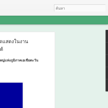
นร่วม
มจัดแสดงในงาน
ชกุศลและ
ต้
กรุณาธิคุณ
ญ่แห่งภูมิภาคเอเชียตะวัน
กิติ์ พระบรม
ชชนนีพันปี
ระเทศ