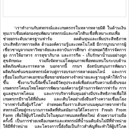
“
เราทำงานกับสหกรณ์และเกษตรกรในหลากหลายมิติ ในด้านเงิน
ทุนเราเชื่อมต่อกองทุนพัฒนาสหกรณ์และกลไกสินเชื่อที่เหมาะสมเพื่อ
ช่วยยกระดับมาตรฐานฟาร์ม ลดต้นทุนและเพิ่มประสิทธิภาพ
ประสิทธิภาพการผลิต ด้านองค์ความรู้และเทคโนโลยี มีการบูรณาการผู้
เชี่ยวชาญจากมหาวิทยาลัยและสถาบันการศึกษา ถ่ายทอดวิธีการจัดการ
ฝูง การให้อาหาร การสุขาภิบาล และการรีด - เก็บรักษาน้ำนมอย่างถูก
สุขลักษณะ รวมถึงจัดหาแม่โคคุณภาพเพื่อทดแทนในระบบด้าน
ผลิตภัณฑ์และการตลาด นอกจากนี้ กรมฯ ยังสนับสนุนการพัฒนา
ผลิตภัณฑ์นมของสหกรณ์ควบคู่การอบรมการตลาดออนไลน์ และการ
เชื่อมโยงกับภาคเอกชนเพื่อขยายช่องทางจำหน่ายและฐานลูกค้าให้กว้าง
ขึ้น ซึ่งงานวันนี้จัดขึ้นโดยมีวัตถุประสงค์เพื่อส่งเสริมความยั่งยืนของ
เกษตรกรโคนมไทยโดยการพัฒนาองค์ความรู้ด้านการจัดการฟาร์ม การ
ดูแลสุขภาพโคนม และการบริหารต้นทุนอย่างมีประสิทธิภาพเพื่อให้
เกษตรกรมีรายได้ที่มั่นคง และเติบโตอย่างยั่งยืนสร้างความเชื่อมโยง
“จากฟาร์มถึงผู้บริโภค” ถ่ายทอดเรื่องราวเส้นทางนมคุณภาพจากฟาร์ม
สหกรณ์ไทยสู่กระบวนการผลิตที่ทันสมัยภายใต้โครงการ Fresh From
Farm เพื่อให้ผู้บริโภคมั่นใจในคุณภาพนมสดที่สดใหม่ ด้วยความร่วมมือ
ครั้งนี้ เป็นการช่วยเหลือเกษตรและสหกรณ์ที่น้ำนมดิบล้นไม่มีที่จำหน่าย
ให้มีที่จำหน่าย และโครงการนี้ยังถือเป็นก้าวสำคัญที่จะทำให้ผู้บริโภค