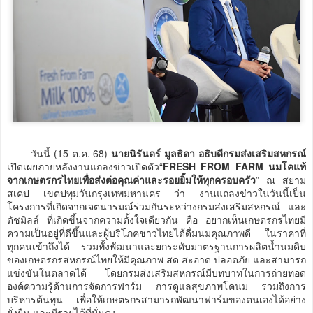
วันนี้ (15 ต.ค. 68)
นายนิรันดร์ มูลธิดา อธิบดีกรมส่งเสริมสหกรณ์
เปิดเผยภายหลังงานแถลงข่าวเปิดตัว“
FRESH FROM FARM นมโคแท้
จากเกษตรกรไทยเพื่อส่งต่อคุณค่าและรอยยิ้มให้ทุกครอบครัว
” ณ สยาม
สเคป เขตปทุมวันกรุงเทพมหานคร ว่า งานแถลงข่าวในวันนี้เป็น
โครงการที่เกิดจากเจตนารมณ์ร่วมกันระหว่างกรมส่งเสริมสหกรณ์ และ
ดัชมิลล์ ที่เกิดขึ้นจากความตั้งใจเดียวกัน คือ อยากเห็นเกษตรกรไทยมี
ความเป็นอยู่ที่ดีขึ้นและผู้บริโภคชาวไทยได้ดื่มนมคุณภาพดี ในราคาที่
ทุกคนเข้าถึงได้ รวมทั้งพัฒนาและยกระดับมาตรฐานการผลิตน้ำนมดิบ
ของเกษตรกรสหกรณ์ไทยให้มีคุณภาพ สด สะอาด ปลอดภัย และสามารถ
แข่งขันในตลาดได้ โดยกรมส่งเสริมสหกรณ์มีบทบาทในการถ่ายทอด
องค์ความรู้ด้านการจัดการฟาร์ม การดูแลสุขภาพโคนม รวมถึงการ
บริหารต้นทุน เพื่อให้เกษตรกรสามารถพัฒนาฟาร์มของตนเองได้อย่าง
ยั่งยืน และมีรายได้ที่มั่นคง