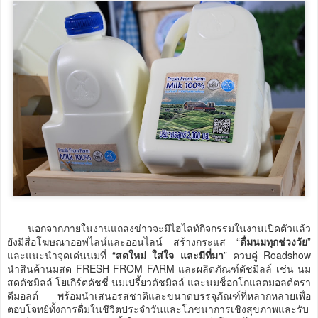
นอกจากภายในงานแถลงข่าวจะมีไฮไลท์กิจกรรมในงานเปิดตัวแล้ว
ยังมีสื่อโฆษณาออฟไลน์และออนไลน์ สร้างกระแส “
ดื่มนมทุกช่วงวัย
”
และแนะนำจุดเด่นนมที่ “
สดใหม่ ใส่ใจ และมีที่มา
” ควบคู่ Roadshow
นำสินค้านมสด FRESH FROM FARM และผลิตภัณฑ์ดัชมิลล์ เช่น นม
สดดัชมิลล์ โยเกิร์ตดัชชี่ นมเปรี้ยวดัชมิลล์ และนมช็อกโกแลตมอลต์ตรา
ดีมอลต์ พร้อมนำเสนอรสชาติและขนาดบรรจุภัณฑ์ที่หลากหลายเพื่อ
ตอบโจทย์ทั้งการดื่มในชีวิตประจำวันและโภชนาการเชิงสุขภาพและรับ