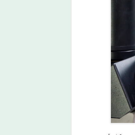
“
ก
หน
แ
(
ปร
เ
A
ค
เ
ศ
ก
ง
E
A
คู