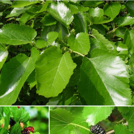
4
พลังงานไทย ผสานพลังงานสะอาด-ยกระดับเทคโนโลยี
นิวเคลียร์สู่โดนใจอนาคต
พ.รุ่งเรือง” ชูวิสัยทัศน์ SMR ขับเคลื่อนความมั่นคงพลังงานไทย ผสาน
ลังงานสะอาด-ยกระดับเทคโนโลยีนิวเคลียร์สู่โดนใจอนาคต
ุดรธานี – กระทรวงพลังงาน ผนึกกำลังสำนักงานปรมาณูเพื่อสันติ (ปส.)
ุฬาลงกรณ์มหาวิทยาลัย สทน. และ กฟผ.
รมว.ทส. ห่วงใยความปลอดภัยนักท่องเที่ยว กำชับกรม
UG
3
ทะเล เข้มเฝ้าระวัง-ให้ความรู้ป้องกันเหตุซ้ำ
มว.ทส.
ศธ. เปิดฉากการประชุม AQRFC ครั้งที่ 17 เดินหน้าขับ
UG