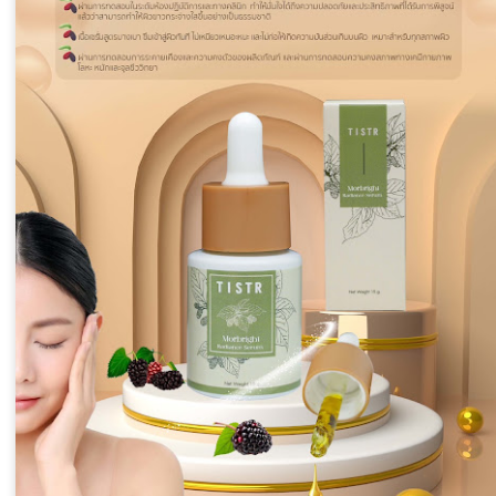
ประจำปี พ.ศ. 2569 ประเภท
คน : DSD Online Training
แรงงาน) จากกระทรวงดิจิทัล
สำนักงานคณะกรรมการดิจิทัล
นายสมาสภ์ ปัทมะสุคนธ์ อธิ
พัฒนาฝีมือแรงงาน ได้รับร
พ.ศ.