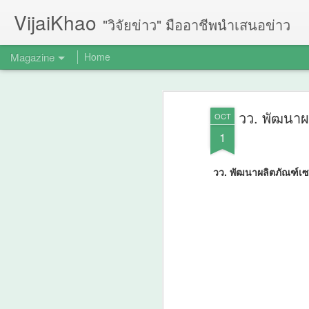
VijaiKhao
"วิจัยข่าว" มืออาชีพนำเสนอข่าว
Magazine
Home
วว. พัฒนาผ
OCT
1
วว. พัฒนาผลิตภัณฑ์เซ