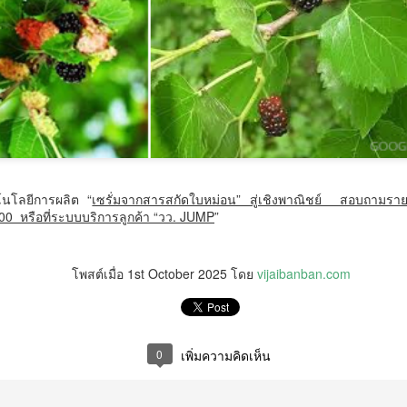
3
เคลื่อนกรอบคุณวุฒิอ้างอิงอาเซียน มุ่งยกระดับมาตรฐาน
การศึกษาภูมิภาค
ธ.
10 โรงเรียนในเครือเตรียมอุดมศึกษาน้อมเกล้า แถลง
โนโลยีการผลิต “
เซรั่มจากสารสกัดใบหม่อน” สู่เชิงพาณิชย์ สอบถามรายละเ
UG
00 หรือที่ระบบบริการลูกค้า “วว. JUMP
”
3
ความพร้อม จัดใหญ่ "งานกีฬาประเพณีพระเกี้ยวน้อม
เกล้าสัมพันธ์ ครั้งที่ 2" ณ ราชมังคลากีฬาสถาน
0 โรงเรียนในเครือเตรียมอุดมศึกษาน้อมเกล้า แถลงความพร้อม จัดใหญ่
โพสต์เมื่อ
1st October 2025
โดย
vijaibanban.com
านกีฬาประเพณีพระเกี้ยวน้อมเกล้าสัมพันธ์ ครั้งที่ 2" ณ ราชมังคลากีฬา
ถาน
สิงหาคม 2569 — เครือข่ายโรงเรียนเตรียมอุดมศึกษาน้อมเกล้า จัดพิธี
0
เพิ่มความคิดเห็น
ลงข่าวการแข่งขัน “งานกีฬาประเพณีพระเกี้ยวน้อมเกล้าสัมพันธ์ ครั้งที่ 2”
ย่างเป็นทางการ ณ หอประชุมสมเด็จย่า 100 ปี โดยมีคณะผู้บริหาร คณะครู
มาคมผู้ปกครองและครู เครือข่ายผู้ปกครอง และชมรมกีฬา เข้าร่วมงาน
APPTech EXPO 2026 เทคโนโลยีที่เหมาะสมเพื่อการ
UG