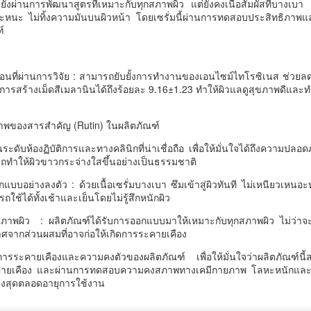
ควรใช้ที่นอนแบบเดียวกัน
ยังผ่านการพัฒนาสูตรที่เหมาะกับทุกสภาพผิว แต่ยังคงเนื้อสัมผัสที่บางเบา 
อกาสการเริ่มต้นใหม่ทางการเงินให้กับพี่น้องประชาชน
อะหนะ ไม่ทิ้งความมันบนผิวหน้า โดยเซรั่มนี้ผ่านการทดสอบประสิทธิภาพ
ี่นอนตามสรีระ คืออะไร? ทำไมคนรูปร่างต่างกัน ไม่ควรใช้ที่นอนแบบ
ฑ์
นสภาวะเศรษฐกิจปัจจุบันที่หลายคนเผชิญกับภาระหนี้สิน กรมบังคับคดี
ียวกัน
อกย้ำบทบาทการเป็นที่ปรึกษาและผู้ช่วยจัดการปัญหาอย่างยั่งยืน โดย
ความเกี่ยวกับ mr.big อัปเดตข้อมูลล่าสุด มิถุนายน 2569
ายในงานจะมีการให้บริการครอบคลุม 3 ด้านหลัก
นที่ผ่านการวิจัย : สามารถยับยั้งการทำงานของเอนไซม์ไทโรซิเนส ช่วยล
รสร้างเม็ดสีเมลานินได้ถึงร้อยละ 9.16±1.23 ทำให้ผิวแลดูสุขภาพดีและท
ไลท์์​ที่นอนที่ดีอาจไม่ใช่ที่นอนที่นุ่มที่สุด แต่เป็นที่นอนที่เหมาะกับสรีระ
ใ
งแต่ละคน​ คนที่มีรูปร่าง น้ำหนัก และท่านอนต่างกัน ย่อมต้องการที่นอนที่
การรองรับที่แตกต่างกัน​ รู้จักแนวคิด"ที่นอนตามสรีระ"และเหตุผลที่หลาย
าพของสารสำคัญ (Rutin) ในผลิตภัณฑ์
รนด์เริ่มใช้ข้อมูล ทางวิทยาศาสตร์ ในการเลือกที่นอน
ศน. ร่วมกับเครือข่าย 25 จังหวัดภาคกลาง ขับเคลื่อน
UG
ับห้องฏิบัติการและทางคลินิกที่น่าเชื่อถือ เพื่อให้มั่นใจได้ถึงความปลอด
4
แผนส่งเสริมคุณธรรมแห่งชาติ ระยะที่ 3 มุ่งสู่สังคม
ลาซื้อรองเท้า เรามักเลือกตามไซซ์ของตัวเอง หรือการตัดแว่น ก็ตรวจวัด
รถทำให้ผิวขาวกระจ่างใสขึ้นอย่างเป็นธรรมชาติ
คุณธรรมอย่างยั่งยืน
ยตาก่อนเลือกเลนส์ แต่เมื่อ
่ออกแบบอย่างลงตัว : ด้วยเนื้อเซรั่มบางเบา ซึมเข้าสู่ผิวทันที ไม่เหนียวเหน
น. ร่วมกับเครือข่าย 25 จังหวัดภาคกลาง ขับเคลื่อนแผนส่งเสริมคุณธรรม
ใช้ได้ทั้งเช้าและเย็นโดยไม่รู้สึกหนักผิว
่งชาติ ระยะที่ 3 มุ่งสู่สังคมคุณธรรมอย่างยั่งยืน
ภาพผิว : ผลิตภัณฑ์ได้รับการออกแบบมาให้เหมาะกับทุกสภาพผิว ไม่ว่าจะเป
ศจากส่วนผสมที่อาจก่อให้เกิดการระคายเคือง
มื่อวันที่ 17 กรกฎาคม 2569 เวลา 09.00 น. ที่ผ่านมา กรมการศาสนา
ระทรวงวัฒนธรรม ในฐานะสำนักงานเลขานุการคณะกรรมการส่งเสริม
รระคายเคืองและความคงตัวของผลิตภัณฑ์ เพื่อให้มั่นใจว่าผลิตภัณฑ์นี้
ุณธรรมแห่งชาติ จัดประชุมเชิงปฏิบัติการติดตามผลการขับเคลื่อนแผน
ะคายเคือง และผ่านการทดสอบความคงสภาพทางเคมีกายภาพ โลหะหนักและจุล
ิบัติการด้านการส่งเสริมคุณธรรมแห่งชาติ ระยะที่ 2 (พ.ศ. 2566–2570)
พสูงสุดตลอดอายุการใช้งาน
ระจำปีงบประมาณ พ.ศ.
“นพ.รุ่งเรือง” ชูวิสัยทัศน์ SMR ขับเคลื่อนความมั่นคง
UG