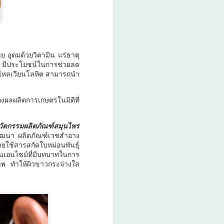
วธ. เดินหน้าจัดตั้ง และ
AUG
5
รับรองวัดคาทอลิกแห่ง
ใหม่หนุนบทบาทศาสน
สถาน เป็นแหล่งปลูกฝัง
ย อุดมด้วยวิตามิน แร่ธาตุ
คุณธรรมของศาสนิ
 มีประโยชน์ในการช่วยลด
กชน
รไหลเวียนโลหิต สามารถนำ
วธ. เดินหน้าจัดตั้ง และรับรองวัด
คาทอลิกแห่งใหม่หนุนบทบาทศาสน
งผลผลิตการเกษตรในมิติที่
สถาน เป็นแหล่งปลูกฝังคุณธรรม
ของศาสนิกชน
ัตกรรมผลิตภัณฑ์สมุนไพร
ฒนา ผลิตภัณฑ์เวชสำอาง
นางสาวซาบีดา ไทยเศรษฐ์ รัฐมนตรี
ยใช้สารสกัดใบหม่อนพันธุ์
ว่าการกระทรวงวัฒนธรรม
็นเอนไซม์ที่มีบทบาทในการ
(รมว.วธ.) เปิดเผยว่า ที่ประชุมคณะ
ภาพ ทำให้ผิวขาวกระจ่างใส
รัฐมนตรี (ครม.) เมื่อวันที่ 5
สิงหาคม 2569 มีมติเห็นชอบการจัด
ตั้งวัดคาทอลิกจำนวน 5 แห่ง และ
เห็นชอบการรับรองวัดคาทอลิกเพิ่ม
เติมอีก 1 แห่ง ตามที่กระทรวง
วัฒนธรรม (วธ.) เสนอ เพื่อเป็นวัด