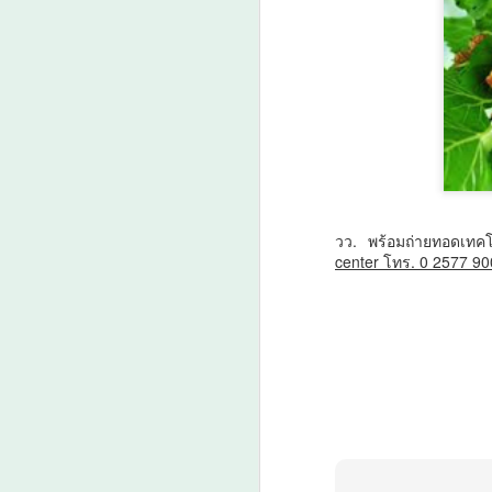
ศ
วว. พร้อมถ่ายทอดเทค
A
center โทร. 0 2577 90
1
"ง
ส
3 
แถ
อ
ส
A