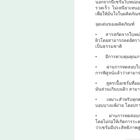
นอกจากนี้เซรั่มใบหม่อน
โ
รวดเร็ว ไม่เหนียวเหน
ท
เพื่อให้มั่นใจในผลิตภัณ
ใ
เด
ต
จุดเด่นของผลิตภัณฑ์
บท
ภ
•
สารสกัดจากใบหม่อ
ผิวโดยสามารถลดอัตรากา
ไฮ
• 
เป็นธรรมชาติ
ขอ
มี
•
มีการควบคุมคุณภ
แบ
A
•
ผ่านการทดสอบในระด
เว
การพิสูจน์แล้วว่าสามา
สา
•
สูตรเนื้อเซรั่มที
ศ
มันส่วนเกินบนผิว สามารถ
แห
•
เหมาะสำหรับทุกส
บอบบางแพ้ง่าย โดยปรา
เ
ก
•
ผ่านการทดสอบกา
ค
โดยไม่ก่อให้เกิดการร
ปฏ
ว่าเซรั่มมีประสิทธิภา
ป
A