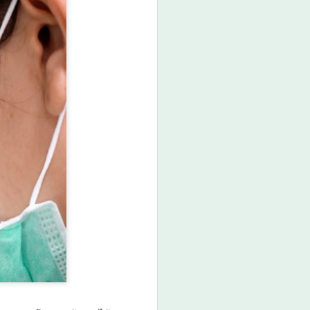
คาทอลิกตามระเบียบสำนักนายก
รัฐมนตรี ว่าด้วยแนวทางพิจารณาใน
การจัดตั้งวัดบาทหลวง
โรมันคาทอลิก พ.ศ.