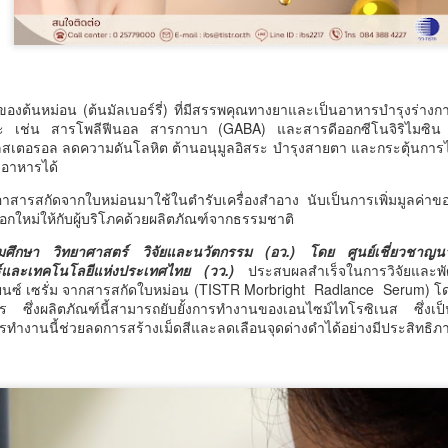
มูลนิธิกองทุนนิยมไทย
นครบาล 1 กัดไม่ปล่อย!
AUG
AUG
6
6
จับมือ กระทรวง
แกะรอยขยายผลกลุ่ม
วัฒนธรรม แถลงเปิดตัว
นักบิน จับไอซ์ล๊อตมหึ
โครงการ ประกวดอัต
มากว่า 300 โล ก่อนเข้า
ของต้นหม่อน (ต้นมัลเบอร์รี่) ที่มีสรรพคุณทางยาและเป็นอาหารบำรุงร่างกา
ลักษณ์อาหารภูมิภาค
กลางกรุง
ระ เช่น สารโพลีฟีนอล สารกาบา (GABA) และสารดีออกซีโนจิริไมซิน
"รสถิ่นไทย" เฟ้นหาเมนู
นครบาล 1 กัดไม่ปล่อย! แกะรอย
สเตอรอล ลดความดันโลหิต ต้านอนุมูลอิสระ บำรุงสายตา และกระตุ้นกา
งอาหารได้
ต้นตำรับ 4 ภูมิภาค ดัน
ขยายผลกลุ่มนักบิน จับไอซ์ล๊อตมหึ
วศ.อว. จับมือ ทช.ทส. ยกระดับห้องปฏิบัติการไมโคร
UG
มากว่า 300 โล ก่อนเข้ากลางกรุง
Soft Power สู่ระดับโลก
เอาสารสกัดจากใบหม่อนมาใช้ในตำรับเครื่องสำอาง นับเป็นการเพิ่มมูลค่าขอ
5
พลาสติกสู่มาตรฐานสากล
กใหม่ให้กับผู้บริโภคด้วยผลิตภัณฑ์จากธรรมชาติ
มูลนิธิกองทุนนิยมไทย จับมือ
ย้อนไปเมื่อ 16 มี.ค.2569 ที่ผ่านมา
ศ.อว. จับมือ ทช.ทส.
กระทรวงวัฒนธรรม แถลงเปิดตัว
กก.สืบสวนนครบาล 1 บช.น.
มศึกษา วิทยาศาสตร์ วิจัยและนวัตกรรม (อว.) โดย ศูนย์เชี่ยวชาญนว
โครงการ ประกวดอัตลักษณ์อาหาร
ร์และเทคโนโลยีแห่งประเทศไทย (วว.)
ประสบผลสำเร็จในการวิจัยและพั
ภูมิภาค "รสถิ่นไทย" เฟ้นหาเมนูต้น
ดียนซ์ เซรั่ม จากสารสกัดใบหม่อน (TISTR Morbright Radlance Serum) โด
ตำรับ 4 ภูมิภาค ดัน Soft Power สู่
ร ซึ่งผลิตภัณฑ์นี้สามารถยับยั้งการทำงานของเอนไซม์ไทโรซิเนส ซึ่งเป
ระดับโลก
รทำงานนี้ช่วยลดการสร้างเม็ดสีและลดเลือนจุดด่างดำได้อย่างมีประสิทธิ
เมื่อวันที่ 5 สิงหาคม 2569 — มูลนิธิ
กองทุนนิยมไทย ร่วมกับกระทรวง
วัฒนธรรม โดยกรมส่งเสริม
“AppTech”​ ยกกำลังประเทศไทยจากฐานราก​ เมื่อ
UG
วัฒนธรรม แถลงข่าวเปิดตัว
5
เทคโนโลยีที่เหมาะสมเป็นกลไกยกระดับทุนมนุษย์