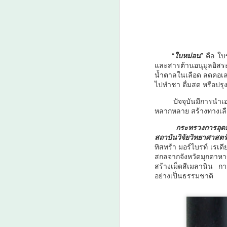
ศน. ร่วมกับจังหวัดสตูล
AUG
6
จัดกิจกรรม “พลังศรัทธา
ถวายเทียนพรรษา 2
แผ่นดิน สานสัมพันธ์
“
ใบหม่อน
” คือ ใบ
ไทย – มาเลเซีย” เชิญ
และสารต้านอนุมูลอิส
ชวนพุทธศาสนิกชน งด
น้ำตาลในเลือด ลดคอเล
ไปทำชา ดื่มสด หรือปรุ
ละ เลิกอบายมุข เนื่องใน
A
เทศกาลเข้าพรรษา
ปัจจุบันมีการนำ
หลากหลาย สร้างทางเลือ
ศน.
ว
กระทรวงการอุด
สถาบันวิจัยวิทยาศาสต
ทิสทร้า มอร์ไบรท์ เรเ
สกลจากจังหวัดมุกดาหา
สร้างเม็ดสีเมลานิน กา
อย่างเป็นธรรมชาติ
A