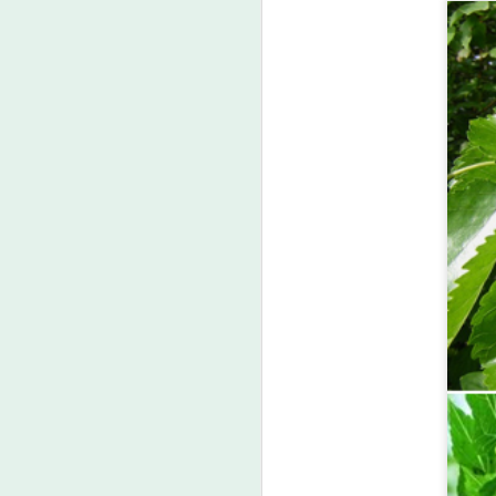
“น
พ
อ
จ
A
ร
A