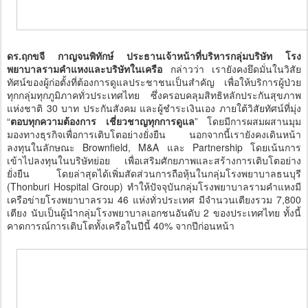
ดร.ฤกขจี กาญจนพิทักษ์ ประธานเจ้าหน้าที่บริหารกลุ่มบริษัท โรง
พยาบาลรามคำแหงและบริษัทในเครือ
กล่าวว่า เรายังคงยึดมั่นในวิสัย
ทัศน์ของผู้ก่อตั้งที่ต้องการดูแลประชาชนเป็นสำคัญ เพื่อให้บริการผู้ป่วย
ทุกกลุ่มทุกภูมิภาคทั่วประเทศไทย ซึ่งครอบคลุมสิทธิหลักประกันสุขภาพ
แห่งชาติ 30 บาท ประกันสังคม และผู้ชำระเงินเอง ภายใต้วิสัยทัศน์ที่มุ่ง
“
ตอบทุกความต้องการ เชี่ยวชาญทุกการดูแล
” โดยมีการผสมผสานมุม
มองทางธุรกิจเพื่อการเติบโตอย่างยั่งยืน นอกจากนี้เรายังคงเดินหน้า
ลงทุนในลักษณะ Brownfield, M&A และ Partnership โดยเน้นการ
เข้าไปลงทุนในบริษัทย่อย เพื่อเสริมศักยภาพและสร้างการเติบโตอย่าง
ยั่งยืน โดยล่าสุดได้เพิ่มสัดส่วนการถือหุ้นในกลุ่มโรงพยาบาลธนบุรี
(Thonburi Hospital Group) ทำให้ปัจจุบันกลุ่มโรงพยาบาลรามคำแหงมี
เครือข่ายโรงพยาบาลรวม 46 แห่งทั่วประเทศ มีจำนวนเตียงรวม 7,800
เตียง นับเป็นผู้นำกลุ่มโรงพยาบาลเอกชนอันดับ 2 ของประเทศไทย ทั้งนี้
คาดการณ์การเติบโตทั้งเครือในปีนี้ 40% จากปีก่อนหน้า