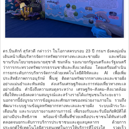
ดร.ปิ่นสักก์ สุรัสวดี กล่าวว่า ในโอกาสครบรอบ 23 ปี กรมฯ ยังคงมุ่งมั่น
เดินหน้าเพื่อบริหารจัดการทรัพยากรทางทะเลและชายฝั่ง และพร้อม
ขานรับนโยบายของนายสุชาติ ชมกลิ่น รองนายกรัฐมนตรีและรัฐมนตรี
ว่าการกระทรวงทรัพยากรธรรมชาติและสิ่งแวดล้อม โดยเตรียมดำเนิน
การยกระดับการบริหารจัดการด้วยเทคโนโลยีดิจิทัลและ AI เพื่อเพิ่ม
ประสิทธิภาพการอนุรักษ์ ฟื้นฟู ติดตามทรัพยากรทางทะเลและชายฝั่ง
อย่างแม่นยำและทันสมัย ส่งเสริมเศรษฐกิจและการท่องเที่ยวทางทะเล
อย่างยั่งยืน คำนึงถึงความสมดุลระหว่าง เศรษฐกิจ–สังคม–สิ่งแวดล้อม
เพื่อให้ทะเลยังคงความสมบูรณ์และสร้างรายได้แก่ชุมชนในระยะยาว
นอกจากนี้ยังบูรณาการข้อมูลและศักยภาพของหน่วยงานภายใน รวมถึง
พัฒนาระบบฐานข้อมูลทรัพยากรทางทะเลและชายฝั่ง ระบบเฝ้าระวัง–
เตือนภัย และระบบรายงานสถานการณ์ เพื่อรองรับและรับมือภัยพิบัติได้
อย่างมีประสิทธิภาพ พร้อมเข้าถึงพื้นที่ช่วยเหลือประชาชนได้ทันท่วงที
ตลอดจนยกระดับการบริการประชาชนและดูแลบุคลากร ด้วยการ
ประยุกต์ใช้เทคโนโลยีสารสนเทศในการให้บริการที่โปร่งใส รวดเร็ว