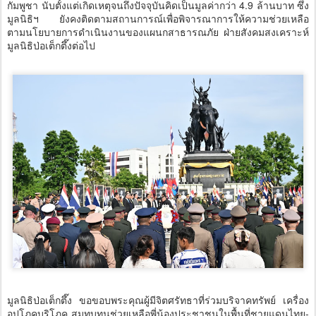
กัมพูชา นับตั้งแต่เกิดเหตุจนถึงปัจจุบันคิดเป็นมูลค่ากว่า 4.9 ล้านบาท ซึ่ง
มูลนิธิฯ ยังคงติดตามสถานการณ์เพื่อพิจารณาการให้ความช่วยเหลือ
ตามนโยบายการดำเนินงานของแผนกสาธารณภัย ฝ่ายสังคมสงเคราะห์
มูลนิธิป่อเต็กตึ๊งต่อไป
มูลนิธิป่อเต็กตึ๊ง ขอขอบพระคุณผู้มีจิตศรัทธาที่ร่วมบริจาคทรัพย์ เครื่อง
อุปโภคบริโภค สมทบทุนช่วยเหลือพี่น้องประชาชนในพื้นที่ชายแดนไทย-