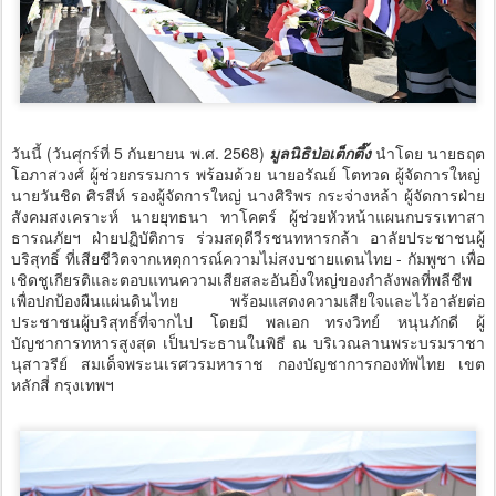
วันนี้ (วันศุกร์ที่ 5 กันยายน พ.ศ. 2568)
มูลนิธิป่อเต็กตึ๊ง
นำโดย นายธฤต
โอภาสวงศ์ ผู้ช่วยกรรมการ พร้อมด้วย นายอรัณย์ โตทวด ผู้จัดการใหญ่
นายวันชิด ศิรสีห์ รองผู้จัดการใหญ่ นางศิริพร กระจ่างหล้า ผู้จัดการฝ่าย
สังคมสงเคราะห์ นายยุทธนา ทาโคตร์ ผู้ช่วยหัวหน้าแผนกบรรเทาสา
ธารณภัยฯ ฝ่ายปฏิบัติการ ร่วมสดุดีวีรชนทหารกล้า อาลัยประชาชนผู้
บริสุทธิ์ ที่เสียชีวิตจากเหตุการณ์ความไม่สงบชายแดนไทย - กัมพูชา เพื่อ
เชิดชูเกียรติและตอบแทนความเสียสละอันยิ่งใหญ่ของกำลังพลที่พลีชีพ
เพื่อปกป้องผืนแผ่นดินไทย พร้อมแสดงความเสียใจและไว้อาลัยต่อ
ประชาชนผู้บริสุทธิ์ที่จากไป โดยมี พลเอก ทรงวิทย์ หนุนภักดี ผู้
บัญชาการทหารสูงสุด เป็นประธานในพิธี ณ บริเวณลานพระบรมราชา
นุสาวรีย์ สมเด็จพระนเรศวรมหาราช กองบัญชาการกองทัพไทย เขต
หลักสี่ กรุงเทพฯ