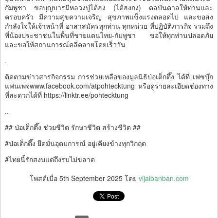
กัมพูชา ขอบุญบารมีหลวงปู่ไต้ฮง (ไต้ฮงกง) ดลบันดาลให้ท่านและ
ครอบครัว มีความสุขความเจริญ สุขภาพแข็งแรงตลอดไป และขอส่ง
กำลังใจให้เจ้าหน้าที่-อาสาสมัครทุกท่าน ทุกหน่วย ที่ปฏิบัติภารกิจ รวมถึง
พี่น้องประชาชนในพื้นที่ชายแดนไทย-กัมพูชา ขอให้ทุกท่านปลอดภัย
และขอให้สถานการณ์คลี่คลายโดยเร็ววัน
.
ติดตามข่าวสารกิจกรรม การช่วยเหลือของมูลนิธิป่อเต็กตึ๊ง ได้ที่ เฟซบุ๊ก
แฟนเพจwww.facebook.com/atpohtecktung หรือดูรายละเอียดช่องทาง
ที่สะดวกได้ที่ https://linktr.ee/pohtecktung
..
## ป่อเต็กตึ๊ง ช่วยชีวิต รักษาชีวิต สร้างชีวิต ##
#ป่อเต็กตึ๊ง ยึดมั่นอุดมการณ์ อยู่เคียงข้างทุกวิกฤต
#ไทยนี้รักสงบแต่ถึงรบไม่ขลาด
โพสต์เมื่อ
5th September 2025
โดย
vijaibanban.com