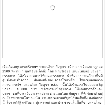
เมื่อเกิดเหตุปะทะบริเวณชายแดนไทย-กัมพูชา เมื่อปลายเดือนกรกฎาคม
2568 ที่ผ่านมา มูลนิธิป่อเต็กตึ๊ง โดย นายวิเชียร เตชะไพบูลย์ ประธาน
กรรมการ ได้เร่งมอบหมายให้คณะกรรมการ นำทีมสาธารณภัยลงพื้นที่
ศูนย์พักพิงชั่วคราว เพื่อมอบสิ่งของเครื่องใช้จำเป็น ให้แก่ผู้อพยพจาก
สถานการณ์ชายแดนไทย-กัมพูชา หลังจากนั้นได้เข้ามอบเงินปลอบขวัญ
นายละ 10,000 บาท พร้อมกระเช้าสุขภาพ ให้แก่ทหารกล้าและ
ประชาชนที่บาดเจ็บจากเหตุปะทะชายแดนไทย-กัมพูชา ที่พักรักษาตัวอยู่
ณ โรงพยาบาลในขณะนั้น รวมงบประมาณที่มูลนิธิป่อเต็กตึ๊ง ส่งต่อธาร
น้ำใจจากผู้มีจิตศรัทธา สู่ทหารกล้าและประชาชนในพื้นที่ชายแดนไทย-