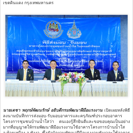
เขตดินแดง กรุงเทพมหานคร
นายเดชา พฤกษ์พัฒนรักษ์ อธิบดีกรมพัฒนาฝีมือแรงงาน
เปิดเผยหลังพิธี
ลงนามบันทึกการส่งมอบ-รับมอบอาคารและครุภัณฑ์ประกอบอาคาร
โครงการชุมชนบ้านน้ำใสว่า ตนเองรู้สึกยินดีและขอขอบคุณเป็นอย่าง
มากที่อนุญาตให้กรมพัฒนาฝีมือแรงงานใช้อาคารโครงการบ้านน้ำใส
อ.ท้ายเหมือง จ.พังงา ซึ่งสำนักงานพัฒนาฝีมือแรงงานพังงาจะใช้อาคาร