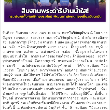
วันที่ 22 กันยายน 2568 เวลา 10.00 น.
สถาบันวิจัยจุฬาภรณ์
โดย นาย
บัญชา เตชะสกุล รองประธานสถาบันวิจัยจุฬาภรณ์ ฝ่ายกิจกรรมพิเศษ
ส่งมอบอาคารศูนย์ฝึกอบรม จำนวน 1 หลัง และอาคารที่พักอาศัย จำนวน
14 หลัง พร้อมด้วยครุภัณฑ์ประกอบอาคาร ตั้งอยู่เลขที่ 99 หมู่ที่ 2
ถ.เพชรเกษม ต.ลำแก่น อ.ท้ายเหมือง จ.พังงา ซึ่งอยู่ภายในโครงการ
ชุมชนบ้านน้ำใส ตามพระดำริของสมเด็จพระเจ้าน้องนางเธอ เจ้าฟ้า
จุฬาภรณวลัยลักษณ์ อัครราชกุมารี กรมพระศรีสวางควัฒน วรขัตติย
ราชนารี องค์ประธานสถาบันวิจัยจุฬาภรณ์ ให้กับกรมพัฒนาฝีมือ
แรงงาน โดยนายเดชา พฤกษ์พัฒนรักษ์ อธิบดีกรมพัฒนาฝีมือแรงงาน
เป็นผู้รับมอบ เพื่อให้กรมฯ ได้นำไปใช้ในภารกิจเกี่ยวกับการส่งเสริมและ
พัฒนาฝีมือแรงงาน เพิ่มศักยภาพของแรงงานและผู้ประกอบกิจการ ให้มี
ฝีมือมาตรฐานในระดับสากล สามารถแข่งขันได้ในตลาดโลก และเพื่อ
ให้เป็นไปตามพระประสงค์ขององค์ประธานสถาบันวิจัยจุฬาภรณ์ ที่จะ
ช่วยเหลือราษฎรในพื้นที่จ.พังงา ได้มีชีวิตความเป็นอยู่ที่ดีขึ้น ทั้งนี้นาย
ไพบูลย์ ทิวากรพรรณราย ผู้อำนวยการสำนักกิจกรรมพิเศษ และนายสม
ชาติ สุภารี รองอธิบดีกรมพัฒนาฝีมือแรงงาน เป็นพยานส่งมอบ-รับมอบ
ในครั้งนี้ ณ ห้องประชุมปกรณ์ อังศุสิงห์ ชั้น 10 กรมพัฒนาฝีมือแรงงาน