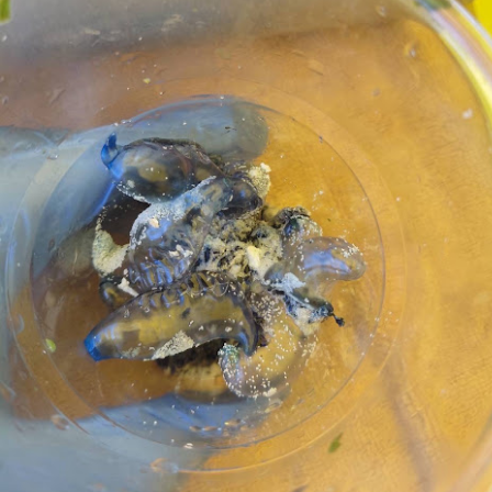
ขับเคลื่อนนวัตกรรมวิทยาศา
อาเซียน
6 สิงหาคม 2568 กรุงเทพฯ – เ
บทบาทสำคัญในการยกระดับงา
ภาคอุตสาหกรรม ประเทศไทยก
วิทยาศาสตร์และนวัตกรรมที่
ธุรกิจเข้าด้วยกัน เพื่อสร
และภูมิภาคอาเซียน
บริษัท วีเอ็นยู เอเชีย แปซิ
พร้อมจัดงาน Thailand LAB
INTERNATIONAL 2026 แล
ภายใต้แนวคิด "ASEAN Scient
โยงอุตสาหกรรมห้องปฏิบัติ
แล