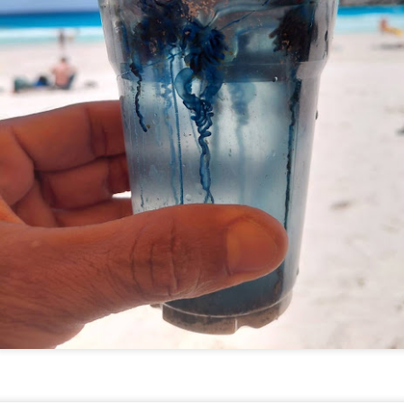
่งชาติ ระยะที่ 3 มุ่งสู่สังคมคุณธรรมอย่างยั่งยืน
มื่อวันที่ 17 กรกฎาคม 2569 เวลา 09.00 น. ที่ผ่านมา กรมการศาสนา
ระทรวงวัฒนธรรม ในฐานะสำนักงานเลขานุการคณะกรรมการส่งเสริม
ุณธรรมแห่งชาติ จัดประชุมเชิงปฏิบัติการติดตามผลการขับเคลื่อนแผน
ิบัติการด้านการส่งเสริมคุณธรรมแห่งชาติ ระยะที่ 2 (พ.ศ. 2566–2570)
ระจำปีงบประมาณ พ.ศ.
“นพ.รุ่งเรือง” ชูวิสัยทัศน์ SMR ขับเคลื่อนความมั่นคง
UG
4
พลังงานไทย ผสานพลังงานสะอาด-ยกระดับเทคโนโลยี
นิวเคลียร์สู่โดนใจอนาคต
พ.รุ่งเรือง” ชูวิสัยทัศน์ SMR ขับเคลื่อนความมั่นคงพลังงานไทย ผสาน
ลังงานสะอาด-ยกระดับเทคโนโลยีนิวเคลียร์สู่โดนใจอนาคต
ุดรธานี – กระทรวงพลังงาน ผนึกกำลังสำนักงานปรมาณูเพื่อสันติ (ปส.)
ุฬาลงกรณ์มหาวิทยาลัย สทน. และ กฟผ.
รมว.ทส. ห่วงใยความปลอดภัยนักท่องเที่ยว กำชับกรม
UG
3
ทะเล เข้มเฝ้าระวัง-ให้ความรู้ป้องกันเหตุซ้ำ
มว.ทส.