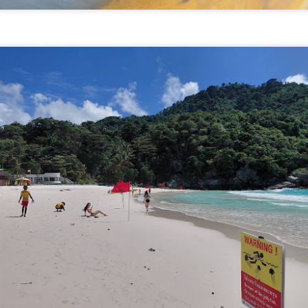
สมุทรสาครเฮ! รถไฟฟ้า
วศ.อว.–วท.กห. เปิดเวที
AUG
AUG
6
6
สายสีแดงเข้ม วงเวียน
หารือแนวทางขับเคลื่อน
ใหญ่–มหาชัย 36.8 กม.
วิทยาศาสตร์และ
คืบหน้าอีกขั้น รับฟัง
เทคโนโลยี เพื่อ
ความเห็นกว่า 200 คน
สนับสนุน อุตสาหกรรม
ส่วนใหญ่เห็นพ้องให้
ป้องกันประเทศ
สร้าง
วศ.อว.–วท.กห.
ศน. ร่วมกับจังหวัดสตูล จัดกิจกรรม “พลังศรัทธาถวาย
UG
สมุทรสาครเฮ! รถไฟฟ้าสายสีแดง
6
เทียนพรรษา 2 แผ่นดิน สานสัมพันธ์ ไทย – มาเลเซีย”
เข้ม วงเวียนใหญ่–มหาชัย 36.8 กม.
เชิญชวนพุทธศาสนิกชน งด ละ เลิกอบายมุข เนื่องใน
เทศกาลเข้าพรรษา
น.