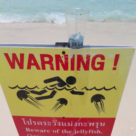
“AppTech”​ ยกกำลังประเทศไทยจากฐานราก​ เมื่อ
UG
5
เทคโนโลยีที่เหมาะสมเป็นกลไกยกระดับทุนมนุษย์
AppTech”​ ยกกำลังประเทศไทยจากฐานราก​ เมื่อเทคโนโลยีที่เหมาะสมเป็น
ลไกยกระดับทุนมนุษย์
่วยบริหารจัดการทุนด้านพัฒนาพื้นที่ (บพท.) สำนักงานเร่งรัดการวิจัย
ละนวัตกรรมเพื่อเพิ่มความสามารถการแข่งขันและการพัฒนาพื้นที่
องค์การมหาชน)
ะเทศไทยกำลังเข้าสู่ช่วงเวลาที่โจทย์เศรษฐกิจไม่ใช่เพียง “ทำอย่างไรให้
ศรษฐกิจเติบโต” แต่คือ ทำอย่างไรให้การเติบโตทางเศรษฐกิจสร้างโอกาสให้
กรมบังคับคดี กระทรวงยุติธรรม ประกาศความพร้อมอีก
UG
นจำนวนมากขึ้น และทำให้คนในทุกพื้นที่สามารถเป็นผู้สร้างมูลค่าทาง
4
ครั้งในการเข้าร่วมงานมหกรรมทางการเงินครั้งยิ่งใหญ่
ศรษฐกิจได้ด้วยตนเอง
ของภาคตะวันออกเฉียงเหนือ Money Expo Korat 2026
าสตราจารย์ ดร.ยศชนัน วงศ์สวัสดิ์ รองนายกรั
ภายใต้คอนเซปต์ "LED Smart Partner" มุ่งเน้นการเป็น