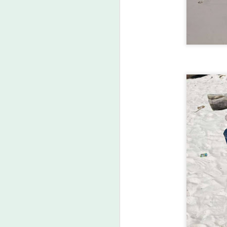
ชุมชนคุณธรรมพลังบวร” สืบสาน
คุณธรรม ต่อยอดทุนวัฒนธรรมสู่
ชุมชน
วันที่ 7 สิงหาคม 2569 เวลา 19.00
น. กรมการศาสนา กระทรวง
A
วัฒนธรรม ร่วมกับจังหวัดสตูล และ
สำนักงานวัฒนธรรมจังหวัด 14
จังหวัดภาคใต้ จัดพิธีเปิดงาน
“มหกรรมสีสันแห่งศรัทธา พัฒนา
ชุมชนคุณธรรมพลังบวร ภาคกใต้”
ม
ภายใต้โครงการพลังบวรในมิติ
ป
ศาสนา ประจำปีงบประมาณ พ.ศ.
ดั
เม
ว
ล
A
กร
กา
น
3
ง