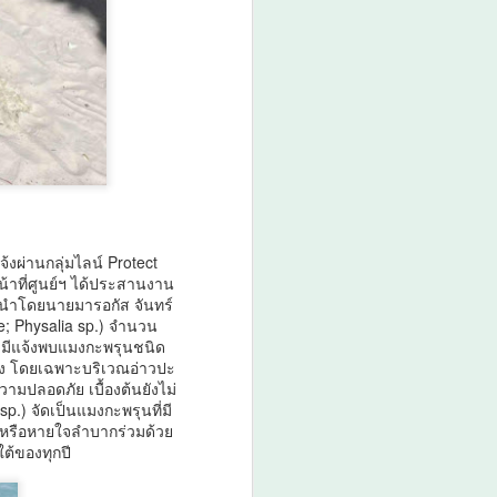
จ้งผ่านกลุ่มไลน์ Protect
น้าที่ศูนย์ฯ ได้ประสานงาน
ญ่ นำโดยนายมารอกัส จันทร์
e; Physalia sp.) จำนวน
งมีแจ้งพบแมงกะพรุนชนิด
แรง โดยเฉพาะบริเวณอ่าวปะ
ามปลอดภัย เบื้องต้นยังไม่
p.) จัดเป็นแมงกะพรุนที่มี
หรือหายใจลำบากร่วมด้วย
ต้ของทุกปี