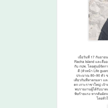
ย
A
ว
เ
เมื่อวันที่ 17 กันยา
Racha Island และสื่ออ
น
กับ กปพ. โดยศูนย์จัดกา
เป
ดี (หัวหน้า Life gu
เ
ประมาณ 80–90 ตัว ขน
คา
เดียวกันที่หาดกมลา แล
ค
ตก เกาะราชาใหญ่ เจ้าหน
A
ต
พบรายงานผู้ได้รับบาดเ
พิษร้ายแรง หากสัมผั
ว
โดยทั่ว