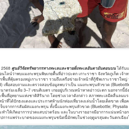
้อนไปเมื่อ 16 มี.ค.2569 ที่ผ่านมา กก.สืบสวนนครบาล 1 บช.น.
วธ. เดินหน้าจัดตั้ง และรับรองวัดคาทอลิกแห่งใหม่หนุน
UG
5
บทบาทศาสนสถาน เป็นแหล่งปลูกฝังคุณธรรมของศาสนิ
กชน
ธ. เดินหน้าจัดตั้ง และรับรองวัดคาทอลิกแห่งใหม่หนุนบทบาทศาสนสถาน
ป็นแหล่งปลูกฝังคุณธรรมของศาสนิกชน
ยน 2568
ศูนย์วิจัยทรัพยากรทางทะเลและชายฝั่งทะเลอันดามันตอนบน
ได้รับแ
อนไลน์ว่าพบแมงกะพรุนพิษเกยตื้นที่อ่าวปะตก เกาะราชา จังหวัดภูเก็ต เจ้าห
างสาวซาบีดา ไทยเศรษฐ์ รัฐมนตรีว่าการกระทรวงวัฒนธรรม (รมว.วธ.)
รพื้นที่คุ้มครองหมู่เกาะราชา รวมถึงเครือข่ายเจ้าหน้าที่กู้ชีพเกาะราชาให
ิดเผยว่า ที่ประชุมคณะรัฐมนตรี (ครม.) เมื่อวันที่ 5 สิงหาคม 2569 มีมติ
ard) เพื่อสอบถามและตรวจสอบข้อมูลพบว่าเป็น แมงกะพรุนหัวขวด (Bluebottl
ห็นชอบการจัดตั้งวัดคาทอลิกจำนวน 5 แห่ง และเห็นชอบการรับรองวัด
าดร่มเฉลี่ย 3–7 เซนติเมตร เกยอยู่บริเวณหน้าหาดอ่าวปะตก นอกจากนี้ยั
ทอลิกเพิ่มเติมอีก 1 แห่ง ตามที่กระทรวงวัฒนธรรม (วธ.) เสนอ เพื่อเป็นวัด
ะพื้นที่อุทยานแห่งชาติสิรินาถ โดยช่วงเวลาดังกล่าว สภาพทะเลมีคลื่นลม
าทอลิกตามระเบียบสำนักนายกรัฐมนตรี ว่าด้วยแนวทางพิจารณาในการจัด
วศ.อว. จับมือ ทช.ทส. ยกระดับห้องปฏิบัติการไมโคร
้าที่ได้ปักธงแดงและประกาศห้ามนักท่องเที่ยวลงเล่นน้ำโดยเด็ดขาด เพื่อคว
UG
ั้งวัดบาทหลวงโรมันคาทอลิก พ.ศ.
จ็บจากการสัมผัสแมงกะพรุน ทั้งนี้แมงกะพรุนหัวขวด (Bluebottle; Physalia s
5
พลาสติกสู่มาตรฐานสากล
สจะทำให้เกิดอาการปวดแสบปวดร้อน และในบางรายอาจมีอาการแน่นหน้าอก
ศ.อว. จับมือ ทช.ทส.
ไปการแพร่ระบาดของแมงกะพรุนชนิดนี้มักพบในช่วงฤดูมรสุมตะวันตกเฉียงใ