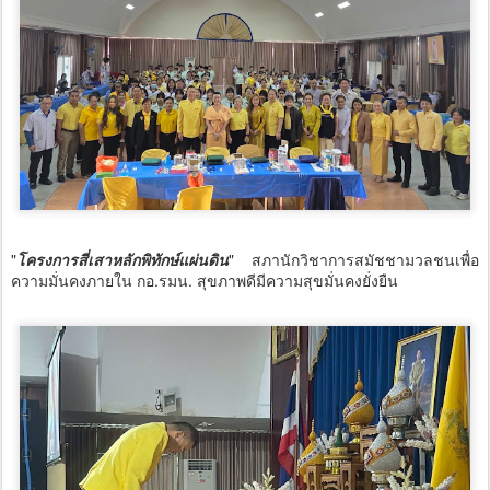
"
โครงการสี่เสาหลักพิทักษ์แผ่นดิน
" สภานักวิชาการสมัชชามวลชนเพื่อ
ความมั่นคงภายใน กอ.รมน. สุขภาพดีมีความสุขมั่นคงยั่งยืน