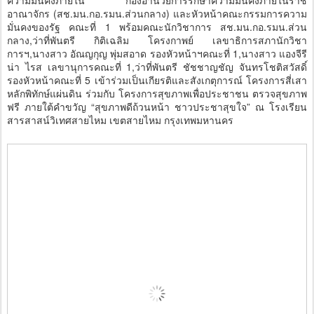
ความมั่นคงภายใน กองอำนวยการรักษาความมั่นคงภายในราช
อาณาจักร (สช.มน.กอ.รมน.ส่วนกลาง) และหัวหน้าคณะกรรมการความ
มั่นคงของรัฐ คณะที่ 1 พร้อมคณะนักวิชาการ สช.มน.กอ.รมน.ส่วน
กลาง,ว่าที่พันตรี กิติเฉลิม โครงกาพย์ เลขาธิการสภานักวิชา
การฯ,นางสาว อัณญกุญ พุ่มสอาด รองหัวหน้าฯคณะที่ 1,นางสาว แองจีรี
น่า ไรส เลขานุการคณะที่ 1,ว่าที่พันตรี ชัชชาญชัญ จันทรโชติสวัสดิ์
รองหัวหน้าคณะที่ 5 เข้าร่วมเป็นเกียรติและสังเกตุการณ์ โครงการสี่เสา
หลักพิทักษ์แผ่นดิน ร่วมกับ โครงการสุขภาพเพื่อประชาชน ตรวจสุขภาพ
ฟรี ภายใต้คำขวัญ “สุขภาพดีถ้วนหน้า ชาวประชาสุขใจ” ณ โรงเรียน
สารสาสน์วิเทศสายไหม เขตสายไหม กรุงเทพมหานคร