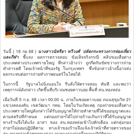
วันนี้ ( 18 กย 68 )
นางสาวนัทรียา ทวีวงศ์ ปลัดกระทรวงการท่องเที่ยว
และกีฬา
ชี้แจง ผลการตรวจสอบ ข้อเท็จจริงกรณี คลิปของสื่อต่าง
ประเทศต่างประเทศรายใหญ่ ที่กล่าวอ้างว่า ถูกกีดกันขัดขวางการถ่าย
ทำสารคดี โดยเจ้าหน้าที่ของรัฐ ในกรุงเทพฯ ซึ่งข้อกล่าวอ้างนี้อาจส่ง
ผลกระทบต่อการถ่ายทำภาพยนตร์ในไทยได้
ในการนี้ รัฐบาลไม่นิ่งนอนใจ รีบสั่งให้ตรวจสอบ ทันที และพบว่า
เหตุการณ์ดังกล่าว เกิดขึ้นที่บริเวณซอยคาวบอย พื้นที่ สน.ทองหล่อ
เมื่อวันที่ 5 ก.ย. 68 เวลา 00.00 น. ภายในซอยคาวบอย ถนนสุขุมวิท 21
แขวงคลองตัน เขตวัฒนา กทม. โดยในวันเกิดเหตุ กองถ่ายของสื่อต่าง
ประเทศรายใหญ่ดังกล่าวได้รับอนุญาตให้ถ่ายทำตามที่ได้ขออนุญาตและ
ตามสคริปที่กำหนด แต่กองถ่ายฯได้ไปถ่ายร้านเกินกว่าที่ได้รับอนุญาต
ทางร้านจึงได้แจ้ง อาสา ของ สน.ทองหล่อเข้าไปตักเตือน แต่กลุ่มกอง
ถ่ายฯไม่ยอมปฏิบัติตาม ทางเจ้าของร้านจึงแจ้งเจ้าหน้าที่สายตรวจของ
สน.ทองหล่อเข้าพูดคุยเจรจา จนทางกองถ่ายจึงยอมปฏิบัติตาม