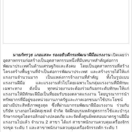
นายภัทรวุธ เภอแสละ รองอธิบดีกรมพัฒนาฝีมือแรงงาน
เปิดเผยว่า
อุตสาหกรรมก่อสร้างเป็นอุตสาหกรรมหนึ่งที่มีบทบาทสำคัญต่อการ
พัฒนาประเทศในด้านเศรษฐกิจและสังคม โดยเป็นอุตสาหกรรมที่สร้าง
โครงสร้างพื้นฐานที่จำเป็นต่อการพัฒนาประเทศ และสร้างรายได้ให้แก่
แรงงานจำนวนมาก เป็นแหล่งการจ้างงานที่สำคัญ ทั้งในรูปแบบ
แรงงานฝีมือ และแรงงานทั่วไปโดยเฉพาะในกลุ่มแรงงานที่มีทักษะ
เฉพาะทาง ดังนั้น ทุกหน่วยงานจะต้องร่วมกันยกระดับทักษะให้แก่
แรงงานให้มีทักษะฝีมือเป็นที่ยอมรับของตลาดแรงงาน โดยบูรณาการนำ
ทรัพยากรที่มีอยู่ของหน่วยงานภาครัฐและภาคเอกชนมาใช้ประโยชน์
อย่างมีประสิทธิภาพสูงสุด ซึ่งที่ผ่านมากรมพัฒนาฝีมือแรงงาน ร่วมกับ
บริษัท บางกอกโคมัตสุเซลส์ จำกัด จัดฝึกอบรมหลักสูตรการใช้และบำรุง
รักษารถขุดไฮดรอลิกอย่างปลอดภัย และจัดตั้งศูนย์ทดสอบมาตรฐานฝีมือ
แรงงานไปแล้ว จำนวน 2 สาขา ได้แก่ สาขาพนักงานควบคุมเครื่องจักร
รถขุด ระดับ 1 และสาขาพนักงานควบคุมเครื่องจักรรถตัก ระดับ 1