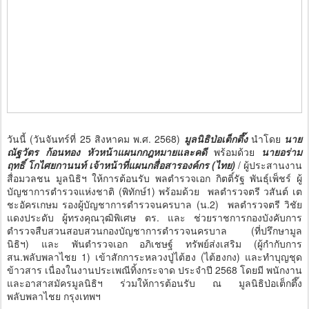
วันนี้ (วันจันทร์ที่ 25 สิงหาคม พ.ศ. 2568)
มูลนิธิป่อเต็กตึ๊ง
นำโดย
นาย
ณัฐวัตร ก้อนทอง หัวหน้าแผนกกฎหมายและคดี
พร้อมด้วย
นายอร่าม
ฤทธิ์ โกไศยกานนท์ เจ้าหน้าที่แผนกสื่อสารองค์กร (ไทย)
/ ผู้ประสานงาน
สื่อมวลชน มูลนิธิฯ ให้การต้อนรับ พลตำรวจเอก กิตติ์รัฐ พันธุ์เพ็ชร์ ผู้
บัญชาการตำรวจแห่งชาติ (พิทักษ์1) พร้อมด้วย พลตำรวจตรี วสันต์ เต
ชะอัครเกษม รองผู้บัญชาการตำรวจนครบาล (น.2) พลตำรวจตรี วิชัย
แดงประดับ ผู้ทรงคุณวุฒิพิเศษ ตร. และ ช่วยราชการกองบังคับการ
ตำรวจสืบสวนสอบสวนกองบัญชาการตำรวจนครบาล (ที่ปรึกษามูล
นิธิฯ) และ พันตำรวจเอก อภิเชษฐ์ ทรัพย์ส่งเสริม (ผู้กำกับการ
สน.พลับพลาไชย 1) เข้าสักการะหลวงปู่ไต้ฮง (ไต้ฮงกง) และทำบุญชุด
ข้าวสาร เนื่องในงานประเพณีทิ้งกระจาด ประจำปี 2568 โดยมี พนักงาน
และอาสาสมัครมูลนิธิฯ ร่วมให้การต้อนรับ ณ มูลนิธิป่อเต็กตึ๊ง
พลับพลาไชย กรุงเทพฯ