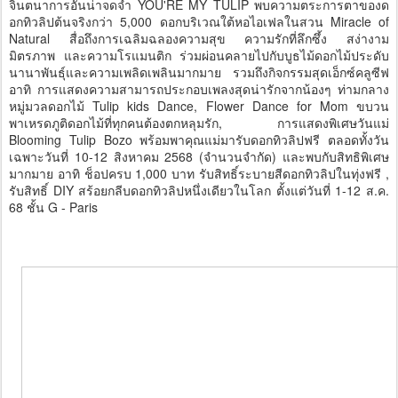
จินตนาการอันน่าจดจำ YOU'RE MY TULIP พบความตระการตาของด
อกทิวลิปต้นจริงกว่า 5,000 ดอกบริเวณใต้หอไอเฟลในสวน Miracle of
Natural สื่อถึงการเฉลิมฉลองความสุข ความรักที่ลึกซึ้ง สง่างาม
มิตรภาพ และความโรแมนติก ร่วมผ่อนคลายไปกับบูธไม้ดอกไม้ประดับ
นานาพันธุ์และความเพลิดเพลินมากมาย รวมถึงกิจกรรมสุดเอ็กซ์คลูซีฟ
อาทิ การแสดงความสามารถประกอบเพลงสุดน่ารักจากน้องๆ ท่ามกลาง
หมู่มวลดอกไม้ Tulip kids Dance, Flower Dance for Mom ขบวน
พาเหรดภูติดอกไม้ที่ทุกคนต้องตกหลุมรัก, การแสดงพิเศษวันแม่
Blooming Tulip Bozo พร้อมพาคุณแม่มารับดอกทิวลิปฟรี ตลอดทั้งวัน
เฉพาะวันที่ 10-12 สิงหาคม 2568 (จำนวนจำกัด) และพบกับสิทธิพิเศษ
มากมาย อาทิ ช็อปครบ 1,000 บาท รับสิทธิ์ระบายสีดอกทิวลิปในทุ่งฟรี ,
รับสิทธิ์ DIY สร้อยกลีบดอกทิวลิปหนึ่งเดียวในโลก ตั้งแต่วันที่ 1-12 ส.ค.
68 ชั้น G - Paris