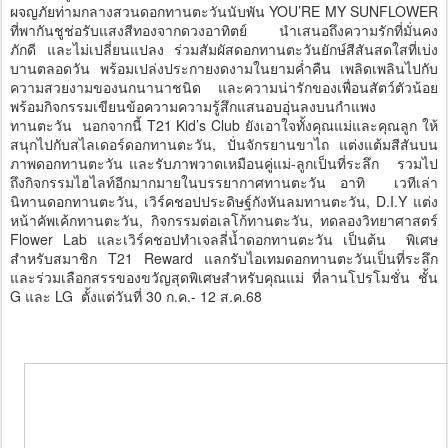
ผจญภัยท่ามกลางสวนดอกทานตะวันนับพัน YOU’RE MY SUNFLOWER
ที่พากันชูช่อรับแสงสีทองจากดวงอาทิตย์ นำเสนอถึงความรักที่มั่นคง
ภักดี และไม่เปลี่ยนแปลง ร่วมสัมผัสดอกทานตะวันยักษ์สีสันสดใสที่เบ่ง
บานตลอดวัน พร้อมเปล่งประกายงดงามในยามค่ำคืน เพลิดเพลินไปกับ
ความสวยงามของนกนานาชนิด และความน่ารักของเพื่อนสัตว์ตัวน้อย
พร้อมกิจกรรมเขียนข้อความความรู้สึกแสนอบอุ่นลงบนกำแพง
ทานตะวัน นอกจากนี้ T21 Kid’s Club ยังเอาใจทั้งคุณแม่และคุณลูก ให้
สนุกไปกับสไลเดอร์ดอกทานตะวัน, ปั่นจักรยานขาไถ แต่งแต้มสีสันบน
ภาพดอกทานตะวัน และรับภาพวาดเหมือนคู่แม่-ลูกเป็นที่ระลึก รวมไป
ถึงกิจกรรมไฮไลท์อีกมากมายในบรรยากาศทานตะวัน อาทิ เวทีเล่า
นิทานดอกทานตะวัน, เวิร์คชอปประดิษฐ์กังหันลมทานตะวัน, D.I.Y แต่ง
หน้าคัพเค้กทานตะวัน, กิจกรรมต่อเลโก้ทานตะวัน, ทดลองวิทยาศาสตร์
Flower Lab และเวิร์คชอปทำเจลลี่น้ำดอกทานตะวัน เป็นต้น พิเศษ
สำหรับสมาชิก T21 Reward แลกรับไอเทมดอกทานตะวันเป็นที่ระลึก
และร่วมเลือกสรรของขวัญสุดพิเศษสำหรับคุณแม่ ที่ลานโปรโมชั่น ชั้น
G และ LG ตั้งแต่วันที่ 30 ก.ค.- 12 ส.ค.68