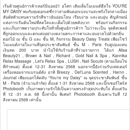
เริ่มด้วยศูนย์การค้าเทอร์มินอล21 อโศก เติมเต็มโมเมนต์ฮีลใจ YOU'RE
MY DAISY พบกับทุ่งดอกเดซี่กว่าสามพันดอกเบ่งบานสะพรั่งใจกลางเมือง
สัมผัสตัวแทนความรักสีขาวอันอ่อนโยน เรียบง่าย และอบอุ่น สัญลักษณ์
แห่งการเริ่มต้นใหม่ที่สดใสและเต็มไปด้วยพลังบวก พร้อมร่วมกิจกรรม
และเก็บภาพความประทับใจทั่วทั้งศูนย์การค้าฯ ไม่ว่าจะเป็น จุดดิสเพลย์
ที่ถูกออกแบบและตกแต่งอย่างงดงามตระการตาและอบอวลไปด้วยกลิ่น
ดอกไม้ ณ ชั้น G และ ชั้น M, กิจกรรม Beauty Daisy Treats เพียงโชว์
โมเมนต์ภายในงานที่จุดประชาสัมพันธ์ ชั้น M - Paris รับคูปองแทน
เงินสด 200 บาท นำไปใช้กับร้านค้าที่ร่วมรายการ ได้แก่ Alisa
Beauty21 , Brown & Nail , Richard , Gold Nail & Spa , Kannika
Relax Massage , Let's Relax Spa , LUSH , Nail Socute (ตามเงื่อนไข
ที่กำหนด) ตั้งแต่ 12-31 สิงหาคม 2568 นอกจากนี้ยังร่วมรับเทสเตอร์
เครื่องหอมจากแบรนด์ดัง อาทิ Breezy , Del'Luna Scented , Harnn ,
Journal เพียงบอกโค้ดลับ “You’re my Daisy” ณ จุดประชาสัมพันธ์ ชั้น
M - Paris (จำนวนจำกัด) ตั้งแต่ 1-31 สิงหาคม 2568 และบิ๊กเซอร์ไพร์ส
Photobooth เก็บภาพความรักให้เป็นความทรงจำสุดประทับใจ ตั้งแต่วัน
ที่ 12 -31 ส.ค. 68 นี้เท่านั้น พิเศษ!! Photobooth มีเฉพาะวันที่ 12
สิงหาคม 2568 เท่านั้น