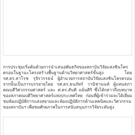
การประชุมเริ่มต้นด้วยการนำเสนอพันธกิจของสถาบันวิจัยแสงซินโคร
ตรอนในฐานะโครงสร้างพื้นฐานด้านวิทยาศาสตร์ขั้นสูง โดย
รศ.ดร.สาโรช รุจิรวรรธน์ ผู้อำนวยการสถาบันวิจัยแสงซินโครตรอน
จากนั้นเป็นการบรรยายโดย รศ.ดร.ธนภัทร์ วานิชานนท์ ผู้แทนสภา
คณบดีวิศวกรรมศาสตร์ และ ศ.ดร.สันติ แม้นศิริ ซึ่งได้กล่าวถึงบทบาท
ของสภาคณบดีวิทยาศาสตร์แห่งประเทศไทย ก่อนที่ผู้เข้าร่วมจะได้เยี่ยม
ชมห้องปฏิบัติการแสงสยามและห้องปฏิบัติการด้านเทคนิคและวิศวกรรม
ของสถาบันฯ เพื่อชมศักยภาพในการสนับสนุนการวิจัยระดับสูง