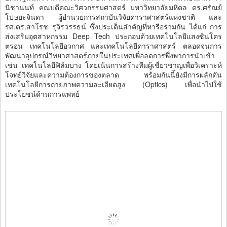
นิชานนท์ คณบดีคณะวิศวกรรมศาสตร์ มหาวิทยาลัยมหิดล ดร.ศรัณย์
โปษยะจินดา ผู้อำนวยการสถาบันวิจัยดาราศาสตร์แห่งชาติ และ
รศ.ดร.สาโรช รุจิรวรรธน์ ซึ่งประเด็นสำคัญที่หารือร่วมกัน ได้แก่ การ
ส่งเสริมอุตสาหกรรม Deep Tech ประกอบด้วยเทคโนโลยีแสงซินโคร
ตรอน เทคโนโลยีอวกาศ และเทคโนโลยีดาราศาสตร์ ตลอดจนการ
พัฒนาอุปกรณ์วิทยาศาสตร์ภายในประเทศเพื่อลดการพึ่งพาการนำเข้า
เช่น เทคโนโลยีฟิล์มบาง โดยเน้นการสร้างทีมผู้เชี่ยวชาญเพื่อวิเคราะห์
โจทย์วิจัยและความต้องการของตลาด พร้อมกันนี้ยังมีการผลักดัน
เทคโนโลยีการถ่ายภาพความละเอียดสูง (Optics) เพื่อนำไปใช้
ประโยชน์ด้านการแพทย์