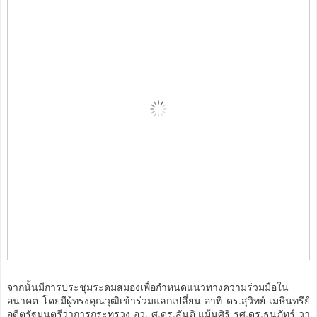
จากนั้นมีการประชุมระดมสมองเพื่อกำหนดแนวทางความร่วมมือใน
อนาคต โดยมีผู้ทรงคุณวุฒิเข้าร่วมแลกเปลี่ยน อาทิ ดร.สุวิทย์ เมษินทรีย์
อดีตรัฐมนตรีว่าการกระทรวง อว. ศ.ดร.สันติ แม้นศิริ รศ.ดร.ธนภัทร์ วา