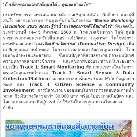
”
ถ้าเสียงของทะเลส่งถึงคุณได้... คุณจะทำอะไร
?”
กรมทรัพยากรทางทะเลและชายฝั่ง ขอเชิญชวนนิสิต นักศึกษา และผู้ที่
สนใจ เข้าร่วมการแข่งขันสุดเข้มข้นในกิจกรรม “
Marine Monitoring
Hackathon 2025 คุณจะรู้ว่าน้ำทะเลคุณภาพดีได้อย่างไร?
” ที่จะจัดขึ้น
ระหว่างวันที่ 14–15 สิงหาคม 2568 ณ โรงแรมเซ็นทารา ไลฟ์ ศูนย์
ราชการและคอนเวนชันเซ็นเตอร์ แจ้งวัฒนะ กรุงเทพฯ ในโจทย์การ
แข่งขันออกแบบ “
แนวคิดเชิงนวัตกรรม
” (𝙄𝙣𝙣𝙤𝙫𝙖𝙩𝙞𝙫𝙚 𝘿𝙚𝙨𝙞𝙜𝙣) เพื่อ
แก้ปัญหาคุณภาพน้ำทะเล ในการตรวจสอบและจัดการคุณภาพน้ำ โดย
เฉพาะน้ำทะเลและชายฝั่ง ซึ่งเป็นปัญหาที่ส่งผลกระทบต่อระบบนิเวศ
ความหลากหลายทางชีวภาพ และสุขภาพของประชาชนในระยะยาว
แบ่งเป็น 𝗧𝗿𝗮𝗰𝗸 𝟭: 𝗦𝗺𝗮𝗿𝘁 𝗠𝗼𝗻𝗶𝘁𝗼𝗿𝗶𝗻𝗴 พัฒนาแนวทางใหม่ในการ
ตรวจวัดคุณภาพน้ำทะเล 𝗧𝗿𝗮𝗰𝗸 𝟮: 𝗦𝗺𝗮𝗿𝘁 𝗦𝗲𝗻𝘀𝗼𝗿 & 𝗗𝗮𝘁𝗮
𝗖𝗼𝗹𝗹𝗲𝗰𝘁𝗶𝗼𝗻/𝗣𝗹𝗮𝘁𝗳𝗼𝗿𝗺 ออกแบบระบบเซ็นเซอร์และวิธีเก็บข้อมูลจาก
ทะเล และ 𝗧𝗿𝗮𝗰𝗸 𝟯: 𝗖𝗶𝘁𝗶𝘇𝗲𝗻 𝗦𝗰𝗶𝗲𝗻𝗰𝗲 & 𝗖𝗼𝗺𝗺𝘂𝗻𝗶𝘁𝘆
𝗜𝗻𝘃𝗼𝗹𝘃𝗲𝗺𝗲𝗻𝘁 การมีส่วนร่วมของชุมชนในการตรวจสอบคุณภาพน้ำ
ทะเล ชิงเงินรางวัลรวมกว่า 30,000 บาท พร้อมใบประกาศนียบัตร และ
โอกาสต่อยอดแนวคิดสู่การนำไปใช้จริงในการดูแลทะเลไทยอย่าง
ยั่งยืน