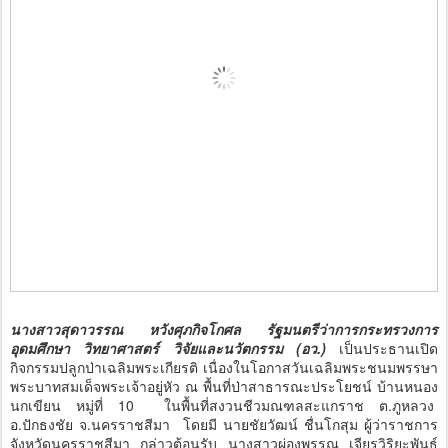
นางสาวสุดาวรรณ หวังศุภกิจโกศล รัฐมนตรีว่าการกระทรวงการ
อุดมศึกษา วิทยาศาสตร์ วิจัยและนวัตกรรม (อว.)
เป็นประธานเปิด
กิจกรรมปลูกป่าเฉลิมพระเกียรติ เนื่องในโอกาสวันเฉลิมพระชนมพรรษา
พระบาทสมเด็จพระเจ้าอยู่หัว ณ พื้นที่ป่าสาธารณะประโยชน์ บ้านหนอง
นกเขียน หมู่ที่ 10 ในพื้นที่สงวนชีวมณฑลสะแกราช ต.ภูหลวง
อ.ปักธงชัย จ.นครราชสีมา โดยมี นายชัยวัฒน์ ชื่นโกสุม ผู้ว่าราชการ
จังหวัดนครราชสีมา กล่าวต้อนรับ นางสาวผ่องพรรณ เจียรวิริยะพันธ์