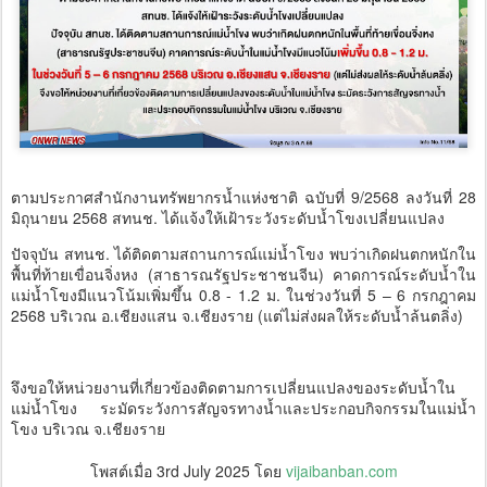
ตามประกาศสำนักงานทรัพยากรน้ำแห่งชาติ ฉบับที่ 9/2568 ลงวันที่ 28
มิถุนายน 2568 สทนช. ได้แจ้งให้เฝ้าระวังระดับน้ำโขงเปลี่ยนแปลง
ปัจจุบัน สทนช. ได้ติดตามสถานการณ์แม่น้ำโขง พบว่าเกิดฝนตกหนักใน
พื้นที่ท้ายเขื่อนจิ่งหง (สาธารณรัฐประชาชนจีน) คาดการณ์ระดับน้ำใน
แม่น้ำโขงมีแนวโน้มเพิ่มขึ้น 0.8 - 1.2 ม. ในช่วงวันที่ 5 – 6 กรกฎาคม
2568 บริเวณ อ.เชียงแสน จ.เชียงราย (แต่ไม่ส่งผลให้ระดับน้ำล้นตลิ่ง)
จึงขอให้หน่วยงานที่เกี่ยวข้องติดตามการเปลี่ยนแปลงของระดับน้ำใน
แม่น้ำโขง ระมัดระวังการสัญจรทางน้ำและประกอบกิจกรรมในแม่น้ำ
โขง บริเวณ จ.เชียงราย
โพสต์เมื่อ
3rd July 2025
โดย
vijaibanban.com