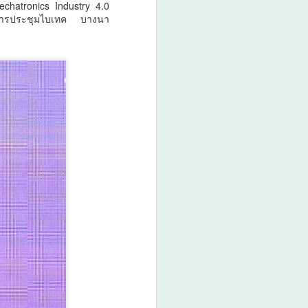
echatronics Industry 4.0
ะการประชุมไบเทค บางนา
ศน. ร่วมกับสำนักงาน
AUG
6
วัฒนธรรมจังหวัด 14
จังหวัดภาคใต้ จัด
“มหกรรมสีสันแห่ง
ศรัทธา พัฒนาชุมชน
คุณธรรมพลังบวร”
สืบสานคุณธรรม ต่อย
อดทุนวัฒนธรรมสู่
ชุมชน
ศน. ร่วมกับสำนักงานวัฒนธรรม
จังหวัด 14 จังหวัดภาคใต้ จัด
“มหกรรมสีสันแห่งศรัทธา พัฒนา
ชุมชนคุณธรรมพลังบวร” สืบสาน