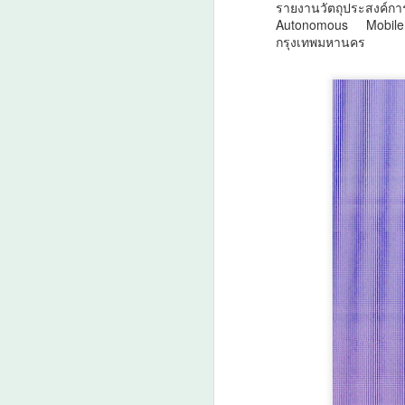
รายงานวัตถุประสงค์กา
Autonomous Mobile 
กรุงเทพมหานคร
วธ. เชิญชวนประชาชน
AUG
7
ร่วมกิจกรรมถวายพระ
ราชกุศลและน้อมสำนึก
ในพระมหากรุณาธิคุณ
สมเด็จพระนางเจ้าสิริกิติ์
พระบรมราชินีนาถ
พระบรมราชชนนีพันปี
A
หลวง พร้อมกันทั่ว
ประเทศ
วธ.
ส