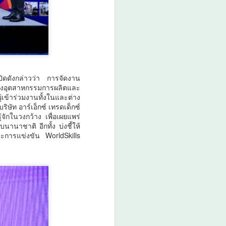
ปิดดังกล่าวว่า การจัดงาน
งอุตสาหกรรมการผลิตและ
เข้าร่วมงานทั้งในและต่าง
ัท อาร์เอ็กซ์ เทรดเด็กซ์
ักในวงกว้าง เพื่อเผยแพร่
นาชาติ อีกทั้ง บ่งชี้ให้
ะการแข่งขัน WorldSkills