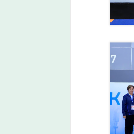
ก
พ
A
ศ
A
ม