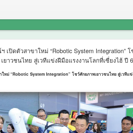
“เตาปูนโมเ
AUG
ฯ เปิดตัวสาขาใหม่ “Robotic System Integration” โ
7
ข้อมูลขับเ
เยาวชนไทย สู่เวทีแข่งฝีมือแรงงานโลกที่เซี่ยงไฮ้ ปี 
นวัตกรรม "ด
ใหม่ “Robotic System Integration” โชว์ศักยภาพเยาวชนไทย สู่เวทีแข่งฝ
สถานีสุขภา
และภูมิปั
สุขภาพชุม
จัดการสุขภ
“เตาปูนโมเดล" เกมรุกสู้ NC