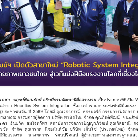
นวัตกรรม "ดอกไม้ 3 สี" เชื
ภูมิปัญญาพื้นบ้าน พัฒนาระ
ภาวะอย่างยั่งยืน
ตำบลเตาปูน อำเภอสอง จังห
ติดต่อเรื้อรัง (NCDs) ที่มีแ
ของประชาชน ทั้งการดื่มสุร
หวาน มัน และเค็ม ส่งผลให้ปั
ป่วยโรคความดันโลหิตสูงกว
เทศบาลตำบลเตาปูนจึงเร่งขั
"ตำบลสุขภาวะ" เพื่อป้องกัน
เนื่อง
จากข้อมูลสุขภาวะของพื้นที
เสี่ยงต่อการเกิดโรคไม่ติดต่อเ
ประจำร้อยละ 34.86 ผู้สูบบุ
เดชา พฤกษ์พัฒนรักษ์ อธิบดีกรมพัฒนาฝีมือแรงงาน
เป็นประธานพิธีเปิด W
สาขา Robotics System Integration ซึ่งจะเข้าร่วมการแข่งขันฝีมือแรงง
ฐประชาชนจีน ปี 2569 โดยมี คุณวราภรณ์ ธรรมจรีย์ กรรมการผู้จัดการ บริษ
amamoto กรรมการผู้จัดการ บริษัท ฟานัคไทย จำกัด คุณกิตติพัฒน์ ชนะสิทธิ
กัด ดร. ธันยวัต สมใจทวีพร สถาบันการจัดการปัญญาภิวัฒน์ คุณกัลยาณี ค
อเรชั่น จำกัด คุณกรกต นิจอนันต์ชัย บริษัท เด็นโซ่ (ประเทศไทย) จำ
นาฝีมือแรงงาน นางพลาพร รัตนปริคณน์ ผู้อำนวยการกองมาตรฐานและ