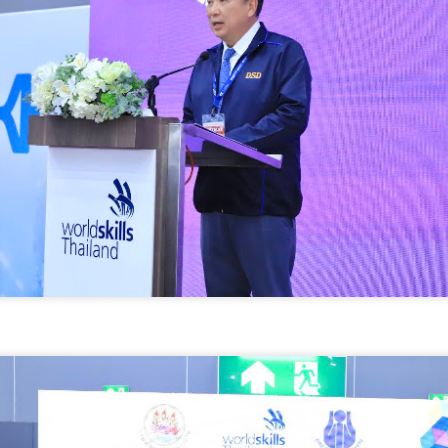
างสาวซาบีดา ไทยเศรษฐ์ รัฐมนตรีว่าการกระทรวงวัฒนธรรม (รมว.วธ.)
ิดเผยว่า ที่ประชุมคณะรัฐมนตรี (ครม.) เมื่อวันที่ 5 สิงหาคม 2569 มีมติ
ห็นชอบการจัดตั้งวัดคาทอลิกจำนวน 5 แห่ง และเห็นชอบการรับรองวัด
ทอลิกเพิ่มเติมอีก 1 แห่ง ตามที่กระทรวงวัฒนธรรม (วธ.) เสนอ เพื่อเป็นวัด
าทอลิกตามระเบียบสำนักนายกรัฐมนตรี ว่าด้วยแนวทางพิจารณาในการจัด
วศ.อว. จับมือ ทช.ทส. ยกระดับห้องปฏิบัติการไมโคร
UG
ั้งวัดบาทหลวงโรมันคาทอลิก พ.ศ.
5
พลาสติกสู่มาตรฐานสากล
ศ.อว. จับมือ ทช.ทส.
“AppTech”​ ยกกำลังประเทศไทยจากฐานราก​ เมื่อ
UG
5
เทคโนโลยีที่เหมาะสมเป็นกลไกยกระดับทุนมนุษย์
AppTech”​ ยกกำลังประเทศไทยจากฐานราก​ เมื่อเทคโนโลยีที่เหมาะสมเป็น
ลไกยกระดับทุนมนุษย์