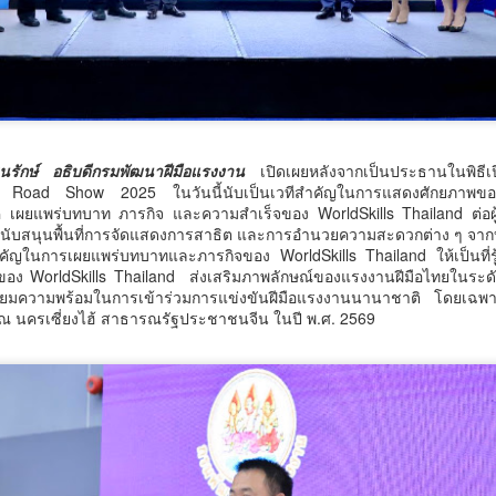
ระกวดอัตลักษณ์อาหารภูมิภาค "รสถิ่นไทย" เฟ้นหาเมนูต้นตำรับ 4 ภูมิภาค
น Soft Power สู่ระดับโลก
ื่อวันที่ 5 สิงหาคม 2569 — มูลนิธิกองทุนนิยมไทย ร่วมกับกระทรวง
ัฒนธรรม โดยกรมส่งเสริมวัฒนธรรม แถลงข่าวเปิดตัวโครงการประกวดอัต
ักษณ์อาหารภูมิภาค "รสถิ่นไทย" ณ มูลนิธิกองทุนนิยมไทย เขตบางรัก
นครบาล 1 กัดไม่ปล่อย! แกะรอยขยายผลกลุ่มนักบิน จับ
UG
ุงเทพฯ เพื่อรวบรวม ยกระดับ และส่งเสริมอัตลักษณ์อาหารท้องถิ่นไทยสู่
6
ไอซ์ล๊อตมหึมากว่า 300 โล ก่อนเข้ากลางกรุง
ักษ์ อธิบดีกรมพัฒนาฝีมือแรงงาน
เปิดเผยหลังจากเป็นประธานในพิธีเ
รสร้างมูลค่าเพิ่มทางเศรษฐกิจ และการท่องเที่ยวเชิงอาหาร อย่างยั่งยืน
ครบาล 1 กัดไม่ปล่อย! แกะรอยขยายผลกลุ่มนักบิน จับไอซ์ล๊อตมหึมากว่า
nd Road Show 2025 ในวันนี้นับเป็นเวทีสำคัญในการแสดงศักยภาพขอ
00 โล ก่อนเข้ากลางกรุง
ค เผยแพร่บทบาท ภารกิจ และความสำเร็จของ WorldSkills Thailand ต่อผู้
านแถลงข่า
ับสนุนพื้นที่การจัดแสดงการสาธิต และการอำนวยความสะดวกต่าง ๆ จากบริษ
ัญในการเผยแพร่บทบาทและภารกิจของ WorldSkills Thailand ให้เป็นที่รู้จ
้อนไปเมื่อ 16 มี.ค.2569 ที่ผ่านมา กก.สืบสวนนครบาล 1 บช.น.
อง WorldSkills Thailand ส่งเสริมภาพลักษณ์ของแรงงานฝีมือไทยในระดับนา
ียมความพร้อมในการเข้าร่วมการแข่งขันฝีมือแรงงานนานาชาติ โดยเฉพา
 48 ณ นครเซี่ยงไฮ้ สาธารณรัฐประชาชนจีน ในปี พ.ศ. 2569
วธ. เดินหน้าจัดตั้ง และรับรองวัดคาทอลิกแห่งใหม่หนุน
UG
5
บทบาทศาสนสถาน เป็นแหล่งปลูกฝังคุณธรรมของศาสนิ
กชน
ธ. เดินหน้าจัดตั้ง และรับรองวัดคาทอลิกแห่งใหม่หนุนบทบาทศาสนสถาน
ป็นแหล่งปลูกฝังคุณธรรมของศาสนิกชน