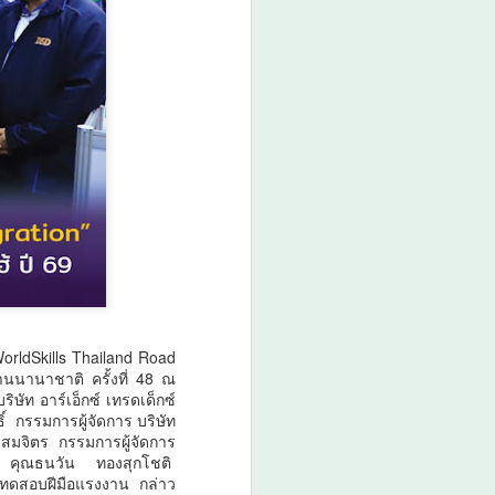
่อมสถานีสุขภาพ เครือข่าย Caregiver และ
บบสุขภาพชุมชน สู่ต้นแบบการจัดการสุข
วัดแพร่ กำลังเผชิญสถานการณ์โรคไม่
นวโน้มเพิ่มขึ้นจากพฤติกรรมเสี่ยงด้านสุขภาพ
า การสูบบุหรี่ และการบริโภคอาหารรส
จจุบันมีผู้ป่วยโรคเบาหวาน 270 คน และผู้
่า 700 คน จากประชากรทั้งหมด 4,778 คน
บเคลื่อนระบบดูแลสุขภาพเชิงรุกผ่านกลไก
และลดปัจจัยเสี่ยงของประชาชนอย่างต่อ
่พบว่า ประชาชนตำบลเตาปูนมีพฤติกรรม
รื้อรังในหลายด้าน โดยมีผู้ดื่มสุราเป็น
orldSkills Thailand Road
านนานาชาติ ครั้งที่ 48 ณ
ัท อาร์เอ็กซ์ เทรดเด็กซ์
์ กรรมการผู้จัดการ บริษัท
งสมจิตร กรรมการผู้จัดการ
กัด คุณธนวัน ทองสุกโชติ
ทดสอบฝีมือแรงงาน กล่าว