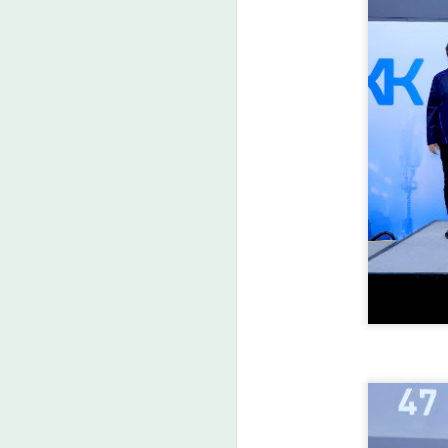
หน
แ
(
ปร
เ
A
ค
เ
ศ
ก
ง
E
A
คู
โ
ท
ใ
เด