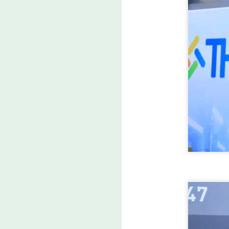
น
เป
เ
คา
ค
A
ต
ว
A
“
ก