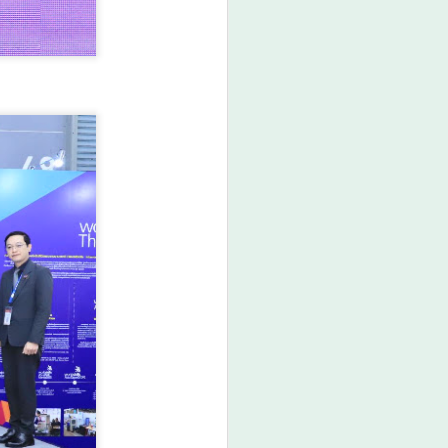
คุณธรรม ต่อยอดทุนวัฒนธรรมสู่
ชุมชน
วันที่ 7 สิงหาคม 2569 เวลา 19.00
น. กรมการศาสนา กระทรวง
วัฒนธรรม ร่วมกับจังหวัดสตูล และ
สำนักงานวัฒนธรรมจังหวัด 14
จังหวัดภาคใต้ จัดพิธีเปิดงาน
“มหกรรมสีสันแห่งศรัทธา พัฒนา
ชุมชนคุณธรรมพลังบวร ภาคกใต้”
ภายใต้โครงการพลังบวรในมิติ
ศาสนา ประจำปีงบประมาณ พ.ศ.