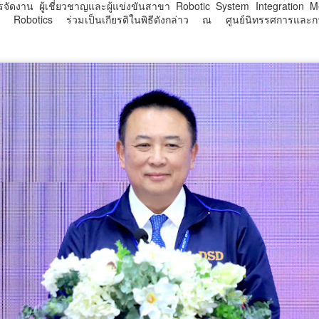
รจัดงาน ผู้เชี่ยวชาญและผู้แข่งขันสาขา Robotic System Integration M
Robotics ร่วมเป็นเกียรติในพิธีดังกล่าว ณ ศูนย์นิทรรศการแล
กรมวิทยาศาสตร์บริการ
Thailand LAB
AUG
AUG
7
6
INTERNATIONAL
ติดตามผลการพัฒนาผู้
2026 ผนึก
ประกอบการ ยกระดับ
Bio+HealthTech
นวัตกรรมอาหาร สร้าง
INTERNATIONAL และ
มูลค่าเพิ่มผลิตภัณฑ์
FutureCHEM
ชุมชน
INTERNATIONAL เปิด
📌กรมวิทยาศาสตร์บริการ ติดตาม
เวที AI ขับเคลื่อน
สมุทรสาครเฮ! รถไฟฟ้าสายสีแดงเข้ม วงเวียนใหญ่–
UG
ผลการพัฒนาผู้ประกอบการ ยก
6
นวัตกรรมวิทยาศาสตร์
มหาชัย 36.8 กม. คืบหน้าอีกขั้น รับฟังความเห็นกว่า 200
ระดับนวัตกรรมอาหาร สร้างมูลค่า
เพิ่มผลิตภัณฑ์ชุมชน
และสุขภาพ ยกระดับ
คน ส่วนใหญ่เห็นพ้องให้สร้าง
ไทยสู่ศูนย์กลางอาเซียน
มุทรสาครเฮ! รถไฟฟ้าสายสีแดงเข้ม วงเวียนใหญ่–มหาชัย 36.8 กม.
กรมวิทยาศาสตร์บริการ (วศ.)
Thailand LAB INTERNATIONAL
กระทรวงการอุดมศึกษา
2026 ผนึก Bio+HealthTech