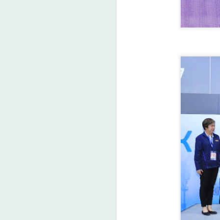
A
ว
A
ก
ร