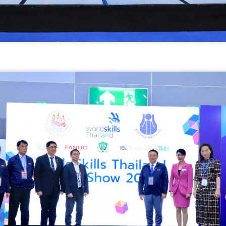
รมพัฒนาฝีมือแรงงาน ได้รับรางวัล GDCC GOV Cloud Awards ประจำปี
.ศ.
ศน. ร่วมกับจังหวัดสตูล จัดกิจกรรม “พลังศรัทธาถวาย
UG
6
เทียนพรรษา 2 แผ่นดิน สานสัมพันธ์ ไทย – มาเลเซีย”
เชิญชวนพุทธศาสนิกชน งด ละ เลิกอบายมุข เนื่องใน
เทศกาลเข้าพรรษา
น.
มูลนิธิกองทุนนิยมไทย จับมือ กระทรวงวัฒนธรรม แถลง
UG
6
เปิดตัวโครงการ ประกวดอัตลักษณ์อาหารภูมิภาค "รส
ถิ่นไทย" เฟ้นหาเมนูต้นตำรับ 4 ภูมิภาค ดัน Soft Power สู่
ระดับโลก
ูลนิธิกองทุนนิยมไทย จับมือ กระทรวงวัฒนธรรม แถลงเปิดตัวโครงการ