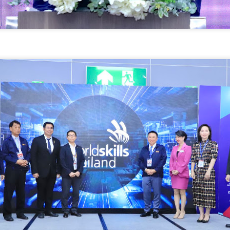
วิทยาศาสตร์ วิจัยและนวัตกรรม
INTERNATIONAL และ
(อว.) นำโดย นายปรานต์ ปิ่นทอง
FutureCHEM INTERNATIONAL
นักวิทยาศาสตร์ชำนาญการพิเศษ
เปิดเวที AI ขับเคลื่อนนวัตกรรม
ศูนย์ห้องปฏิบัติการอ้างอิงชีวภาพ
วิทยาศาสตร์และสุขภาพ ยกระดับ
สถาบันห้องปฏิบัติการอ้างอิงแห่งชาติ
ไทยสู่ศูนย์กลางอาเซียน
วศ.อว.–วท.กห. เปิดเวทีหารือแนวทางขับเคลื่อน
UG
พร้อมคณะฯ ลงพื้นที่จังหวัด
6
วิทยาศาสตร์และเทคโนโลยี เพื่อสนับสนุน อุตสาหกรรม
สมุทรปราการ กำแพงเพชร และ
6 สิงหาคม 2568 กรุงเทพฯ – เมื่อ
นครนายก ระหว่างวันที่ 4–6
ป้องกันประเทศ
ปัญญาประดิษฐ์ (AI) กำลังเข้ามามี
สิงหาคม 2569 เพื่อติดตามความ
บทบาทสำคัญในการยกระดับงาน
ศ.อว.–วท.กห.
ก้าวหน้าและให้คำปรึกษาเชิงลึกแก่ผู้
วิจัย ห้องปฏิบัติการ การแพทย์ และ
ประกอบการที่เข้าร่วม โครงการเพิ่ม
ภาคอุตสาหกรรม ประเทศไทยกำลัง
ประสิทธิภาพการผลิตอ
ก้าวสู่ยุคใหม่ของระบบนิเวศด้าน
วิทยาศาสตร์และนวัตกรรมที่เชื่อม
โยงการวิจัย เทคโนโลยี และภาค
ธุรกิจเข้าด้วยกัน เพื่อสร้างขีดความ
สามารถในการแข่งขันของประเทศ
กรมพัฒน์ คว้ารางวัล GDCC GOV Cloud Awards
UG
และภูมิภาคอาเซียน
6
ตอกย้ำความสำเร็จของระบบ DSD Online Training ใน
การขับเคลื่อนการพัฒนากำลังคนที่ทันสมัย
บริษ
รมพัฒน์ คว้ารางวัล GDCC GOV Cloud Awards ตอกย้ำความสำเร็จของ
ะบบ DSD Online Training ในการขับเคลื่อนการพัฒนากำลังคนที่ทันสมัย