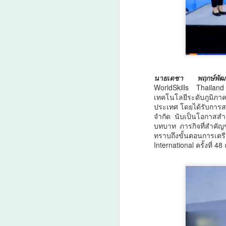
ป
ดั
เม
ว
ล
A
กร
นายเดชา พฤกษ์พัฒนร
กา
น
WorldSkills Thaila
3
เทคโนโลยีระดับภูมิภา
ง
ประเทศ โดยได้รับการสน
จำกัด นับเป็นโอกาสสำค
ย
บทบาท ภารกิจที่สำคัญข
ทราบถึงขั้นตอนการเตร
International ครั้งที่
A
ว
เ