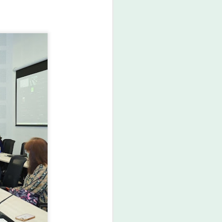
คุณธรรม ต่อยอดทุนวัฒนธรรมสู่
ชุมชน
วันที่ 7 สิงหาคม 2569 เวลา 19.00
น. กรมการศาสนา กระทรวง
วัฒนธรรม ร่วมกับจังหวัดสตูล และ
สำนักงานวัฒนธรรมจังหวัด 14
จังหวัดภาคใต้ จัดพิธีเปิดงาน
“มหกรรมสีสันแห่งศรัทธา พัฒนา
ชุมชนคุณธรรมพลังบวร ภาคกใต้”
ภายใต้โครงการพลังบวรในมิติ
ศาสนา ประจำปีงบประมาณ พ.ศ.