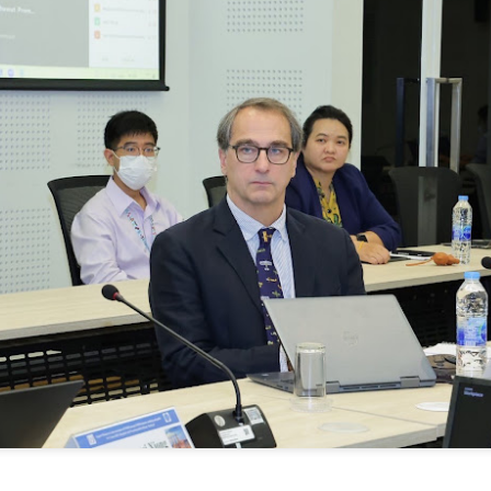
กรมวิทยาศาสตร์บริการ
Thailand LAB
AUG
AUG
7
6
INTERNATIONAL
ติดตามผลการพัฒนาผู้
2026 ผนึก
ประกอบการ ยกระดับ
Bio+HealthTech
นวัตกรรมอาหาร สร้าง
INTERNATIONAL และ
มูลค่าเพิ่มผลิตภัณฑ์
FutureCHEM
ชุมชน
INTERNATIONAL เปิด
📌กรมวิทยาศาสตร์บริการ ติดตาม
เวที AI ขับเคลื่อน
สมุทรสาครเฮ! รถไฟฟ้าสายสีแดงเข้ม วงเวียนใหญ่–
UG
ผลการพัฒนาผู้ประกอบการ ยก
6
นวัตกรรมวิทยาศาสตร์
มหาชัย 36.8 กม. คืบหน้าอีกขั้น รับฟังความเห็นกว่า 200
ระดับนวัตกรรมอาหาร สร้างมูลค่า
เพิ่มผลิตภัณฑ์ชุมชน
และสุขภาพ ยกระดับ
คน ส่วนใหญ่เห็นพ้องให้สร้าง
ไทยสู่ศูนย์กลางอาเซียน
มุทรสาครเฮ! รถไฟฟ้าสายสีแดงเข้ม วงเวียนใหญ่–มหาชัย 36.8 กม.
กรมวิทยาศาสตร์บริการ (วศ.)
Thailand LAB INTERNATIONAL
กระทรวงการอุดมศึกษา
2026 ผนึก Bio+HealthTech