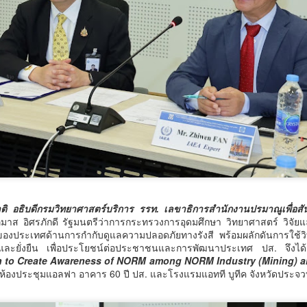
นวัตกรรม "ดอกไม้ 3 สี" เชื
ภูมิปัญญาพื้นบ้าน พัฒนาระ
ภาวะอย่างยั่งยืน
ตำบลเตาปูน อำเภอสอง จังห
ติดต่อเรื้อรัง (NCDs) ที่มีแ
ของประชาชน ทั้งการดื่มสุร
หวาน มัน และเค็ม ส่งผลให้ปั
ป่วยโรคความดันโลหิตสูงกว
เทศบาลตำบลเตาปูนจึงเร่งขั
"ตำบลสุขภาวะ" เพื่อป้องกัน
เนื่อง
จากข้อมูลสุขภาวะของพื้นที
เสี่ยงต่อการเกิดโรคไม่ติดต่อเ
ผาติ อธิบดีกรมวิทยาศาสตร์บริการ รรท. เลขาธิการสำนักงานปรมาณูเพื่อส
ประจำร้อยละ 34.86 ผู้สูบบุ
ส อิศรภักดี รัฐมนตรีว่าการกระทรวงการอุดมศึกษา วิทยาศาสตร์ วิจัยและ
องประเทศด้านการกำกับดูแลความปลอดภัยทางรังสี พร้อมผลักดันการใช้
ัยและยั่งยืน เพื่อประโยชน์ต่อประชาชนและการพัฒนาประเทศ ปส. จึงได้จ
n to Create Awareness of NORM among NORM Industry (Mining) a
ห้องประชุมแอลฟา อาคาร 60 ปี ปส. และโรงแรมแอทที บูทีค จังหวัดประจวบค