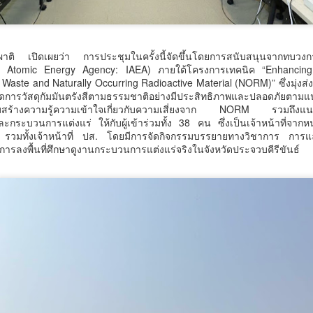
รมพัฒนาฝีมือแรงงาน ได้รับรางวัล GDCC GOV Cloud Awards ประจำปี
.ศ.
จผาติ เปิดเผยว่า การประชุมในครั้งนี้จัดขึ้นโดยการสนับสนุนจากทบวง
al Atomic Energy Agency: IAEA) ภายใต้โครงการเทคนิค “Enhancing 
ศน. ร่วมกับจังหวัดสตูล จัดกิจกรรม “พลังศรัทธาถวาย
UG
Waste and Naturally Occurring Radioactive Material (NORM)” ซึ่งมุ่ง
6
เทียนพรรษา 2 แผ่นดิน สานสัมพันธ์ ไทย – มาเลเซีย”
ดการวัสดุกัมมันตรังสีตามธรรมชาติอย่างมีประสิทธิภาพและปลอดภัยตา
เสริมสร้างความรู้ความเข้าใจเกี่ยวกับความเสี่ยงจาก NORM รวมถึงแ
เชิญชวนพุทธศาสนิกชน งด ละ เลิกอบายมุข เนื่องใน
ะกระบวนการแต่งแร่ ให้กับผู้เข้าร่วมทั้ง 38 คน ซึ่งเป็นเจ้าหน้าที่จ
เทศกาลเข้าพรรษา
อง รวมทั้งเจ้าหน้าที่ ปส. โดยมีการจัดกิจกรรมบรรยายทางวิชาการ การแ
น.
งการลงพื้นที่ศึกษาดูงานกระบวนการแต่งแร่จริงในจังหวัดประจวบคีรีขันธ์
มูลนิธิกองทุนนิยมไทย จับมือ กระทรวงวัฒนธรรม แถลง
UG
6
เปิดตัวโครงการ ประกวดอัตลักษณ์อาหารภูมิภาค "รส
ถิ่นไทย" เฟ้นหาเมนูต้นตำรับ 4 ภูมิภาค ดัน Soft Power สู่
ระดับโลก
ูลนิธิกองทุนนิยมไทย จับมือ กระทรวงวัฒนธรรม แถลงเปิดตัวโครงการ