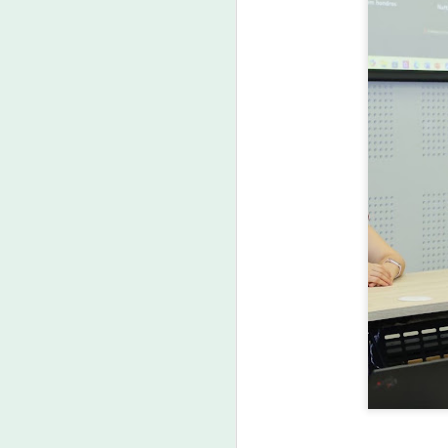
วธ. เชิญชวนประชาชน
AUG
7
ร่วมกิจกรรมถวายพระ
ราชกุศลและน้อมสำนึก
ในพระมหากรุณาธิคุณ
สมเด็จพระนางเจ้าสิริกิติ์
พระบรมราชินีนาถ
พระบรมราชชนนีพันปี
A
หลวง พร้อมกันทั่ว
ประเทศ
วธ.
ส