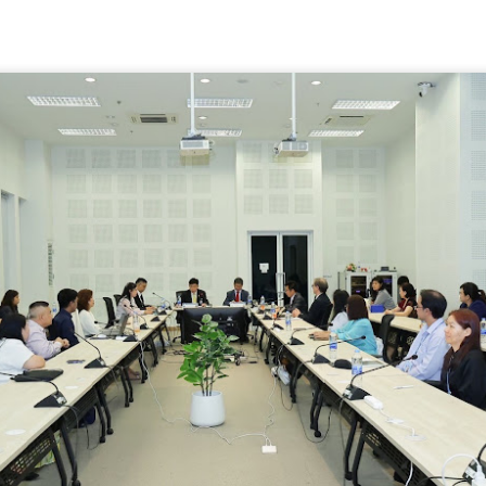
วิทยาศาสตร์ วิจัยและนวัตกรรม
INTERNATIONAL และ
(อว.) นำโดย นายปรานต์ ปิ่นทอง
FutureCHEM INTERNATIONAL
นักวิทยาศาสตร์ชำนาญการพิเศษ
เปิดเวที AI ขับเคลื่อนนวัตกรรม
ศูนย์ห้องปฏิบัติการอ้างอิงชีวภาพ
วิทยาศาสตร์และสุขภาพ ยกระดับ
สถาบันห้องปฏิบัติการอ้างอิงแห่งชาติ
ไทยสู่ศูนย์กลางอาเซียน
วศ.อว.–วท.กห. เปิดเวทีหารือแนวทางขับเคลื่อน
UG
พร้อมคณะฯ ลงพื้นที่จังหวัด
6
วิทยาศาสตร์และเทคโนโลยี เพื่อสนับสนุน อุตสาหกรรม
สมุทรปราการ กำแพงเพชร และ
6 สิงหาคม 2568 กรุงเทพฯ – เมื่อ
นครนายก ระหว่างวันที่ 4–6
ป้องกันประเทศ
ปัญญาประดิษฐ์ (AI) กำลังเข้ามามี
สิงหาคม 2569 เพื่อติดตามความ
บทบาทสำคัญในการยกระดับงาน
ศ.อว.–วท.กห.
ก้าวหน้าและให้คำปรึกษาเชิงลึกแก่ผู้
วิจัย ห้องปฏิบัติการ การแพทย์ และ
ประกอบการที่เข้าร่วม โครงการเพิ่ม
ภาคอุตสาหกรรม ประเทศไทยกำลัง
ประสิทธิภาพการผลิตอ
ก้าวสู่ยุคใหม่ของระบบนิเวศด้าน
วิทยาศาสตร์และนวัตกรรมที่เชื่อม
โยงการวิจัย เทคโนโลยี และภาค
ธุรกิจเข้าด้วยกัน เพื่อสร้างขีดความ
สามารถในการแข่งขันของประเทศ
กรมพัฒน์ คว้ารางวัล GDCC GOV Cloud Awards
UG
และภูมิภาคอาเซียน
6
ตอกย้ำความสำเร็จของระบบ DSD Online Training ใน
การขับเคลื่อนการพัฒนากำลังคนที่ทันสมัย
บริษ
รมพัฒน์ คว้ารางวัล GDCC GOV Cloud Awards ตอกย้ำความสำเร็จของ
ะบบ DSD Online Training ในการขับเคลื่อนการพัฒนากำลังคนที่ทันสมัย