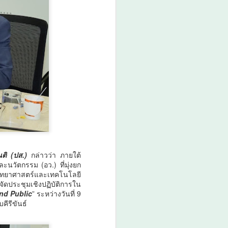
่อมสถานีสุขภาพ เครือข่าย Caregiver และ
บบสุขภาพชุมชน สู่ต้นแบบการจัดการสุข
วัดแพร่ กำลังเผชิญสถานการณ์โรคไม่
นวโน้มเพิ่มขึ้นจากพฤติกรรมเสี่ยงด้านสุขภาพ
า การสูบบุหรี่ และการบริโภคอาหารรส
จจุบันมีผู้ป่วยโรคเบาหวาน 270 คน และผู้
่า 700 คน จากประชากรทั้งหมด 4,778 คน
บเคลื่อนระบบดูแลสุขภาพเชิงรุกผ่านกลไก
และลดปัจจัยเสี่ยงของประชาชนอย่างต่อ
่พบว่า ประชาชนตำบลเตาปูนมีพฤติกรรม
รื้อรังในหลายด้าน โดยมีผู้ดื่มสุราเป็น
ันติ (ปส.)
กล่าวว่า ภายใต้
นวัตกรรม (อว.) ที่มุ่งยก
วิทยาศาสตร์และเทคโนโลยี
ัดประชุมเชิงปฏิบัติการใน
nd Public
” ระหว่างวันที่ 9
ีรีขันธ์