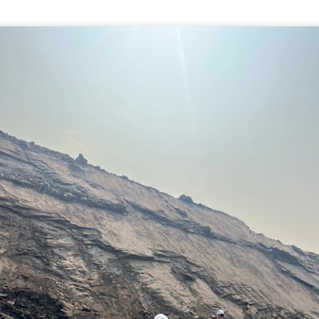
างสาวซาบีดา ไทยเศรษฐ์ รัฐมนตรีว่าการกระทรวงวัฒนธรรม (รมว.วธ.)
ิดเผยว่า ที่ประชุมคณะรัฐมนตรี (ครม.) เมื่อวันที่ 5 สิงหาคม 2569 มีมติ
ห็นชอบการจัดตั้งวัดคาทอลิกจำนวน 5 แห่ง และเห็นชอบการรับรองวัด
ทอลิกเพิ่มเติมอีก 1 แห่ง ตามที่กระทรวงวัฒนธรรม (วธ.) เสนอ เพื่อเป็นวัด
าทอลิกตามระเบียบสำนักนายกรัฐมนตรี ว่าด้วยแนวทางพิจารณาในการจัด
วศ.อว. จับมือ ทช.ทส. ยกระดับห้องปฏิบัติการไมโคร
UG
ั้งวัดบาทหลวงโรมันคาทอลิก พ.ศ.
5
พลาสติกสู่มาตรฐานสากล
ศ.อว. จับมือ ทช.ทส.
“AppTech”​ ยกกำลังประเทศไทยจากฐานราก​ เมื่อ
UG
5
เทคโนโลยีที่เหมาะสมเป็นกลไกยกระดับทุนมนุษย์
AppTech”​ ยกกำลังประเทศไทยจากฐานราก​ เมื่อเทคโนโลยีที่เหมาะสมเป็น
ลไกยกระดับทุนมนุษย์