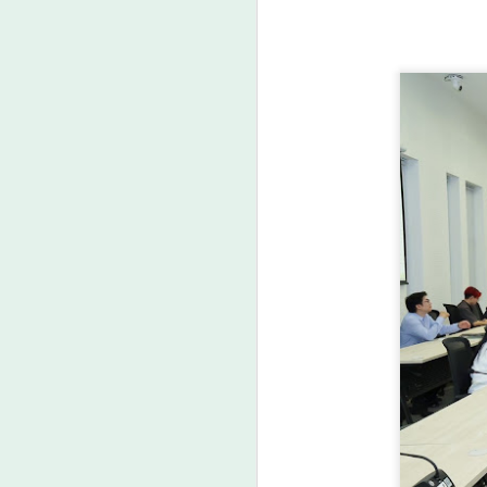
A
ว
A
ก
ร