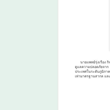
หน
แ
(
ปร
เ
A
ค
เ
ศ
นายแพทย์รุ่งเรือง กิจ
ดูแลความปลอดภัยจาก
ประเทศในระดับภูมิภา
เท่ามาตรฐานสากล และ
ก
ง
E
A
คู
โ
ท
ใ
เด