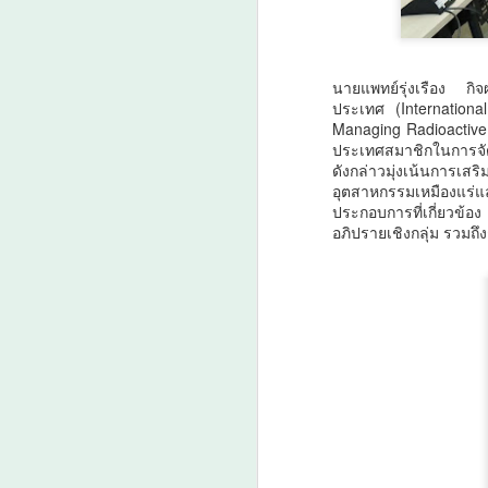
ก
พ
นายแพทย์รุ่งเรือง กิ
ประเทศ (Internation
A
Managing Radioactive 
ประเทศสมาชิกในการจั
ดังกล่าวมุ่งเน้นการ
อุตสาหกรรมเหมืองแร่แล
ประกอบการที่เกี่ยวข้
ศ
อภิปรายเชิงกลุ่ม รวมถึ
A
ม