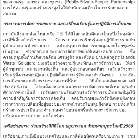
ของภาครัฐ เอกชน และชุมชน (Public-Private-People Partnership)
การให้ความรู้และสร้างแรงจูงใจให้กับนักท่องเที่ยวในการรักษาความ
สะอาด
กระบวนการจัดการขยะเกาะ แลกเปลี่ยนเรียนรู้และปฏิบัติการเก็บขยะ
สถาบันสิ่งแวดล้อมไทย หรือ TEI ได้มีโอกาสอันดีและเป็นหนึ่งในองค์กร
ภาคีพี่เลี้ยงด้านวิชาการ จัดกระบวนการเรียนรู้และปฏิบัติการร่วมกับ
ผู้นำและแกนนำชาวเกาะ สนับสนุนการจัดการขยะมูลฝอยโดยชุมชน
เป็นฐาน ช่วยออกแบบระบบการจัดการขยะที่เหมาะสมกับเกาะ ซึ่ง
ครอบคลุมทั้งด้านสิ่งแวดล้อม เศรษฐกิจ และสังคม ผ่านหลักสูตร Islands
Waste Solution: มุ่งเสริมสร้างความรู้และทักษะการจัดการขยะ ให้แก่
ผู้นำชุมชน หน่วยงานท้องถิ่น และผู้ประกอบท่องเที่ยว เสริมสร้างการ
เรียนรู้ทั้งภาคทฤษฎีและปฏิบติตั้งแต่การรู้จักแหล่งกำเนิดขยะ ประเมิน
การเกิดขยะจากกิจกรรมของสถานที่นั้นๆ วิธีเก็บและคัดแยกอย่างมี
ประสิทธิภาพ ไปจนถึงออกแบบแนวทางการจัดการขยะที่เหมาะสมกับ
ศักยภาพของพื้นที่ เตรียมความพร้อมสำหรับจัดกิจกรรมเก็บขยะที่มุ่งให้
ความสำคัญกับการจัดการหลังเก็บ ลดปริมาณขยะกำจัดยังหลุมฝังกลบ
มากกว่าการเปลี่ยนที่อยู่ของขยะจากหน้าหวดไปหลุมฝังกลบ รวมทั้งเสริม
สร้างการประเมินและคำนวณคาร์บอนฟุตพริ้นท์จากการจัดการขยะ
สนับสนุนการลดขยะ ลดโลกร้อน
เครือข่ายเกาะ ร่วมสร้างสิถิติโลก ปลูกกระแส วันมหาสมุทรโลกปี 2568
เครือข่ายเกาะยั่งยืนประเทศไทยและภาคีพันธมิตรเครือข่ายเกาะฯ รวม