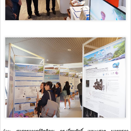
ด้าน
ศาสตราจารย์กิตติคุณ ดร.เปี่ยมศักดิ์ เมนะเศวต นายกสภา