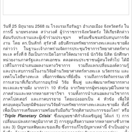
วันที่ 25 มิถุนายน 2568 ณ โรงแรมเรือรัษฎา อำเภอเมือง จังหวัดตรัง ใน
การนี้ นายทรงกลด สว่างวงศ์ ผู้ว่าราชการจังหวัดตรัง ให้เกียรติกล่าว
ต้อนรับประธานและผู้เข้าร่วมประชุมฯ พร้อมชื่นชมสนับสนุนการจัด
งาน โดย ดร.ปิ่นสักก์ สุรัสวดี อธิบดีกรมทรัพยากรทางทะเลและชายฝั่ง
กล่าวว่า ในฐานะเจ้าภาพร่วมจัดการประชุมวิชาการวิทยาศาสตร์ทาง
ทะเล ครั้งที่ 8 ถือเป็นการเปิดโอกาสให้คณาจารย์ นักวิจัย นิสิต นักศึกษา
หน่วยงานภาครัฐและภาคเอกชน ตลอดจนประชาชนผู้สนใจทั่วไป ได้มี
เวทีในการนำเสนอผลงานทางวิชาการ รวมถึงแลกเปลี่ยนองค์ความรู้
และประสบการณ์ในงานวิจัยด้านวิทยาศาสตร์ทางทะเล นวัตกรรม และ
เทคโนโลยีทางทะเล เพื่อการพัฒนาที่ยั่งยืน รวมถึงการจัดกิจกรรมเวที
การเสวนาที่เกี่ยวกับการอนุรักษ์ วิจัย ฟื้นฟู และพัฒนาทรัพยากรทาง
ทะเลและชายฝั่ง มากกว่า 10 หัวข้อ จากวิทยากรผู้ทรงคุณวุฒิในหลาย
ภาคส่วนและหลากหลายสาขาวิชา รวมทั้งการนำเสนอผลงานวิชาการ
ภาคโปสเตอร์ และภาคบรรยาย โดยแบ่งออกเป็น 4 หัวข้อ เพื่อให้
ครอบคลุมในทุกมิติของงานวิจัยด้านทรัพยากรทางทะเลและชายฝั่ง ทั้งนี้
เพื่อเป็นการเตรียมความพร้อมรับมือกับ“วิกฤติสามประการของโลก” หรือ
“
Triple Planetary Crisis
” ซึ่งมนุษยชาติกำลังเผชิญอยู่ ได้แก่ 1) การ
เปลี่ยนแปลงสภาพภูมิอากาศ 2) การสูญเสียความหลากหลายทางชีวภาพ
และ 3) ปัญหามลพิษและของเสีย ซึ่งการแก้ไขปัญหาเหล่านี้ จำเป็นอย่าง