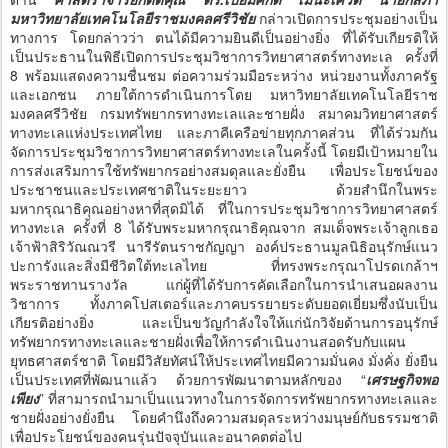
มหาวิทยาลัยเทคโนโลยีราชมงคลศรีวิชัย
กล่าวเปิดการประชุมอย่างเป็น
ทางการ โดยกล่าวว่า ตนได้มีความยินดีเป็นอย่างยิ่ง ที่ได้รับเกียรติให้
เป็นประธานในพิธีเปิดการประชุมวิชาการวิทยาศาสตร์ทางทะเล ครั้งที่
8 พร้อมแสดงความชื่นชม ต่อความร่วมมือระหว่าง หน่วยงานทั้งภาครัฐ
และเอกชน ภายใต้การดำเนินการโดย มหาวิทยาลัยเทคโนโลยีราช
มงคลศรีวิชัย กรมทรัพยากรทางทะเลและชายฝั่ง สมาคมวิทยาศาสตร์
ทางทะเลแห่งประเทศไทย และภาคีเครือข่ายทุกภาคส่วน ที่ได้ร่วมกัน
จัดการประชุมวิชาการวิทยาศาสตร์ทางทะเลในครั้งนี้ โดยมีเป้าหมายใน
การส่งเสริมการใช้ทรัพยากรอย่างสมดุลและยั่งยืน เพื่อประโยชน์ของ
ประชาชนและประเทศชาติในระยะยาว ด้วยสำนึกในพระ
มหากรุณาธิคุณอย่างหาที่สุดมิได้ ที่ในการประชุมวิชาการวิทยาศาสตร์
ทางทะเล ครั้งที่ 8 ได้รับพระมหากรุณาธิคุณจาก สมเด็จพระเจ้าลูกเธอ
เจ้าฟ้าสิริวัณณวรี นารีรัตนราชกัญญา องค์ประธานมูลนิธิอนุรักษ์แนว
ปะการังและสิ่งมีชีวิตใต้ทะเลไทย ที่ทรงพระกรุณาโปรดเกล้าฯ
พระราชทานรางวัล แก่ผู้ที่ได้รับการคัดเลือกในการนำเสนอผลงาน
วิชาการ ทั้งภาคโปสเตอร์และภาคบรรยายระดับยอดเยี่ยมซึ่งนับเป็น
เกียรติอย่างยิ่ง และเป็นขวัญกำลังใจให้แก่นักวิจัยด้านการอนุรักษ์
ทรัพยากรทางทะเลและชายฝั่งเพื่อให้การดำเนินงานสอดรับกับแผน
ยุทธศาสตร์ชาติ โดยมีวิสัยทัศน์ให้ประเทศไทยมีความมั่นคง มั่งคั่ง ยั่งยืน
เป็นประเทศที่พัฒนาแล้ว ด้วยการพัฒนาตามหลักของ “
เศรษฐกิจพอ
เพียง
” ที่สามารถนำมาเป็นแนวทางในการจัดการทรัพยากรทางทะเลและ
ชายฝั่งอย่างยั่งยืน โดยคำนึงถึงความสมดุลระหว่างมนุษย์กับธรรมชาติ
เพื่อประโยชน์ของคนรุ่นปัจจุบันและอนาคตต่อไป