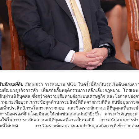
้อนไปเมื่อ 16 มี.ค.2569 ที่ผ่านมา กก.สืบสวนนครบาล 1 บช.น.
วธ. เดินหน้าจัดตั้ง และรับรองวัดคาทอลิกแห่งใหม่หนุน
UG
5
บทบาทศาสนสถาน เป็นแหล่งปลูกฝังคุณธรรมของศาสนิ
กชน
ธ. เดินหน้าจัดตั้ง และรับรองวัดคาทอลิกแห่งใหม่หนุนบทบาทศาสนสถาน
ป็นแหล่งปลูกฝังคุณธรรมของศาสนิกชน
างสาวซาบีดา ไทยเศรษฐ์ รัฐมนตรีว่าการกระทรวงวัฒนธรรม (รมว.วธ.)
บดีกรมที่ดิน
เปิดเผยว่า การลงนาม MOU ในครั้งนี้ถือเป็นจุดเริ่มต้นของคว
ิดเผยว่า ที่ประชุมคณะรัฐมนตรี (ครม.) เมื่อวันที่ 5 สิงหาคม 2569 มีมติ
รมพัฒนาธุรกิจการค้า เพื่อสกัดกั้นพฤติกรรมการหลีกเลี่ยงกฎหมาย โดยเฉ
ห็นชอบการจัดตั้งวัดคาทอลิกจำนวน 5 แห่ง และเห็นชอบการรับรองวัด
ที่ดินผ่านนิติบุคคล ซึ่งสร้างความเสียหายต่อระบบเศรษฐกิจ และโอกาสข
ทอลิกเพิ่มเติมอีก 1 แห่ง ตามที่กระทรวงวัฒนธรรม (วธ.) เสนอ เพื่อเป็นวัด
ป้าหมายเพื่อบูรณาการข้อมูลด้านกรรมสิทธิ์ที่ดินจากกรมที่ดิน กับข้อมูลกา
าทอลิกตามระเบียบสำนักนายกรัฐมนตรี ว่าด้วยแนวทางพิจารณาในการจัด
ื่อเพิ่มประสิทธิภาพในการตรวจสอบ และวิเคราะห์สถานะนิติบุคคลที่อาจเ
วศ.อว. จับมือ ทช.ทส. ยกระดับห้องปฏิบัติการไมโคร
UG
ั้งวัดบาทหลวงโรมันคาทอลิก พ.ศ.
ารถือครองที่ดินโดยมิชอบให้เข้มข้นและแม่นยำยิ่งขึ้น สาระสำคัญของความ
5
พลาสติกสู่มาตรฐานสากล
ื่อใช้ในการประเมินสถานะนิติบุคคลที่อาจเป็นนอมินี การสนับสนุนการทำงาน
ศ.อว. จับมือ ทช.ทส.
ี่ไม่ปกติ การวิเคราะห์และวางแผนกำกับดูแลกิจการที่เข้าข่ายต้องส