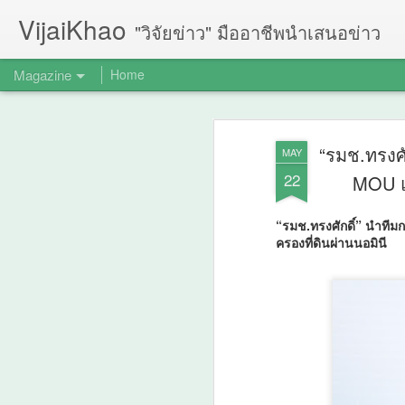
VijaiKhao
"วิจัยข่าว" มืออาชีพนำเสนอข่าว
Magazine
Home
“รมช.ทรงศั
MAY
22
MOU แล
“รมช.ทรงศักดิ์” นำทีม
ครองที่ดินผ่านนอมินี