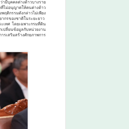
งว่ามีบุคคลต่างด้าวบางราย
กรมพัฒนาฝีมือแรงงาน ได้รับรางวัล
ที่ไม่อนุญาตให้คนต่างด้าว
GDCC GOV Cloud Awards ประจำ
งพฤติกรรมดังกล่าวไม่เพียง
ปี พ.ศ.
ัพยากรของชาติในระยะยาว
ระเทศ โดยเฉพาะกรมที่ดิน
เปลี่ยนข้อมูลกับหน่วยงาน
การเสริมสร้างศักยภาพการ