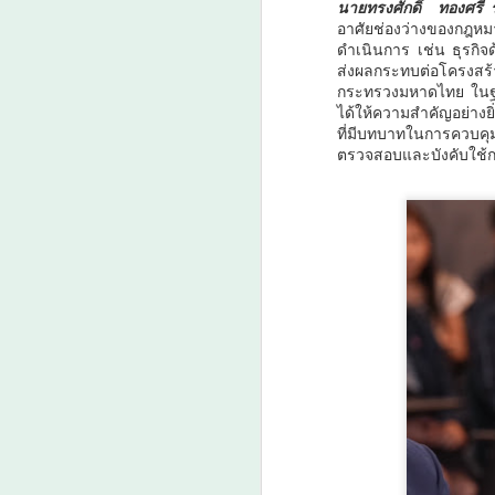
นายทรงศักดิ์ ทองศรี
ชุมชนคุณธรรมพลังบวร” สืบสาน
อาศัยช่องว่างของกฎหมาย
คุณธรรม ต่อยอดทุนวัฒนธรรมสู่
ดำเนินการ เช่น ธุรกิจ
ชุมชน
ส่งผลกระทบต่อโครงสร
กระทรวงมหาดไทย ในฐาน
วันที่ 7 สิงหาคม 2569 เวลา 19.00
ได้ให้ความสำคัญอย่างย
น. กรมการศาสนา กระทรวง
A
ที่มีบทบาทในการควบคุ
วัฒนธรรม ร่วมกับจังหวัดสตูล และ
ตรวจสอบและบังคับใช้
สำนักงานวัฒนธรรมจังหวัด 14
จังหวัดภาคใต้ จัดพิธีเปิดงาน
“มหกรรมสีสันแห่งศรัทธา พัฒนา
ชุมชนคุณธรรมพลังบวร ภาคกใต้”
ม
ภายใต้โครงการพลังบวรในมิติ
ป
ศาสนา ประจำปีงบประมาณ พ.ศ.
ดั
เม
ว
ล
A
กร
กา
น
3
ง