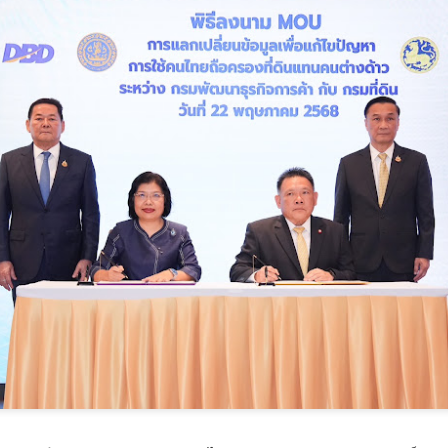
สมุทรสาครเฮ! รถไฟฟ้า
วศ.อว.–วท.กห. เปิดเวที
AUG
AUG
6
6
สายสีแดงเข้ม วงเวียน
หารือแนวทางขับเคลื่อน
ใหญ่–มหาชัย 36.8 กม.
วิทยาศาสตร์และ
คืบหน้าอีกขั้น รับฟัง
เทคโนโลยี เพื่อ
ความเห็นกว่า 200 คน
สนับสนุน อุตสาหกรรม
ส่วนใหญ่เห็นพ้องให้
ป้องกันประเทศ
สร้าง
วศ.อว.–วท.กห.
ศน. ร่วมกับจังหวัดสตูล จัดกิจกรรม “พลังศรัทธาถวาย
UG
สมุทรสาครเฮ! รถไฟฟ้าสายสีแดง
6
เทียนพรรษา 2 แผ่นดิน สานสัมพันธ์ ไทย – มาเลเซีย”
เข้ม วงเวียนใหญ่–มหาชัย 36.8 กม.
เชิญชวนพุทธศาสนิกชน งด ละ เลิกอบายมุข เนื่องใน
เทศกาลเข้าพรรษา
น.