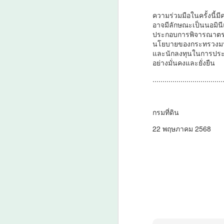
ความร่วมมือในครั้งนี้ม
อาจมีลักษณะเป็นนอมินีแ
ประกอบการพิจารณาตรวจ
นโยบายของกระทรวงมหาด
ก
และนักลงทุนในการประ
ง
อย่างมั่นคงและยั่งยืน
E
A
คู
...................................
โ
ท
ใ
เด
กรมที่ดิน
ต
บท
ภ
22 พฤษภาคม 2568
ไฮ
• 
ขอ
มี
แบ
A
เว
สา
ศ