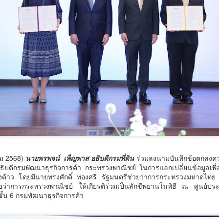
ขับเคลื่อนนวัตกรรมวิทยาศา
อาเซียน
6 สิงหาคม 2568 กรุงเทพฯ – เ
บทบาทสำคัญในการยกระดับงา
ภาคอุตสาหกรรม ประเทศไทยก
วิทยาศาสตร์และนวัตกรรมที่
ธุรกิจเข้าด้วยกัน เพื่อสร
และภูมิภาคอาเซียน
บริษัท วีเอ็นยู เอเชีย แปซิ
พร้อมจัดงาน Thailand LAB
INTERNATIONAL 2026 แล
ภายใต้แนวคิด "ASEAN Scient
โยงอุตสาหกรรมห้องปฏิบัติ
าคม 2568)
นายพรพจน์ เพ็ญพาส อธิบดีกรมที่ดิน
ร่วมลงนามบันทึกข้อตกลงคว
แล
ธิบดีกรมพัฒนาธุรกิจการค้า กระทรวงพาณิชย์ ในการแลกเปลี่ยนข้อมูลเพื
างด้าว โดยมีนายทรงศักดิ์ ทองศรี รัฐมนตรีช่วยว่าการกระทรวงมหาดไทย
ยว่าการกระทรวงพาณิชย์ ให้เกียรติร่วมเป็นสักขีพยานในพิธี ณ ศูนย์ปร
ั้น 6 กรมพัฒนาธุรกิจการค้า