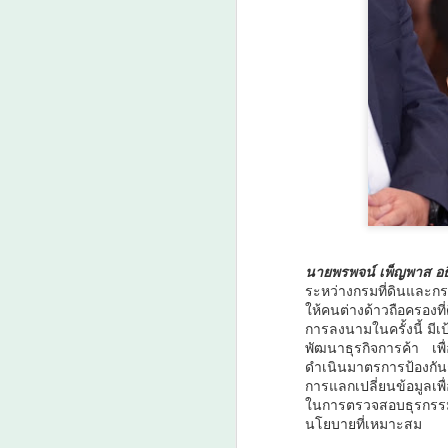
ย
A
ว
เ
น
นายพรพจน์ เพ็ญพาส อธิ
เป
ระหว่างกรมที่ดินและก
เ
ให้คนต่างด้าวถือครอง
คา
การลงนามในครั้งนี้ มีเ
ค
พัฒนาธุรกิจการค้า เพ
A
ต
ดำเนินมาตรการป้องกันก
การแลกเปลี่ยนข้อมูลเพ
ว
ในการตรวจสอบธุรกรรมท
นโยบายที่เหมาะสม