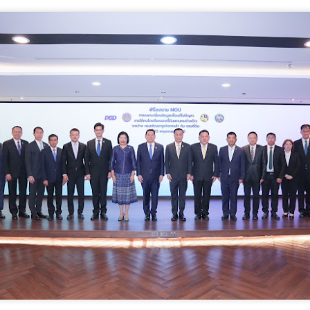
“AppTech”​ ยกกำลังประเทศไทยจากฐานราก​ เมื่อ
UG
5
เทคโนโลยีที่เหมาะสมเป็นกลไกยกระดับทุนมนุษย์
AppTech”​ ยกกำลังประเทศไทยจากฐานราก​ เมื่อเทคโนโลยีที่เหมาะสมเป็น
ลไกยกระดับทุนมนุษย์
่วยบริหารจัดการทุนด้านพัฒนาพื้นที่ (บพท.) สำนักงานเร่งรัดการวิจัย
ละนวัตกรรมเพื่อเพิ่มความสามารถการแข่งขันและการพัฒนาพื้นที่
องค์การมหาชน)
ะเทศไทยกำลังเข้าสู่ช่วงเวลาที่โจทย์เศรษฐกิจไม่ใช่เพียง “ทำอย่างไรให้
ศรษฐกิจเติบโต” แต่คือ ทำอย่างไรให้การเติบโตทางเศรษฐกิจสร้างโอกาสให้
กรมบังคับคดี กระทรวงยุติธรรม ประกาศความพร้อมอีก
UG
นจำนวนมากขึ้น และทำให้คนในทุกพื้นที่สามารถเป็นผู้สร้างมูลค่าทาง
4
ครั้งในการเข้าร่วมงานมหกรรมทางการเงินครั้งยิ่งใหญ่
ศรษฐกิจได้ด้วยตนเอง
ของภาคตะวันออกเฉียงเหนือ Money Expo Korat 2026
าสตราจารย์ ดร.ยศชนัน วงศ์สวัสดิ์ รองนายกรั
ภายใต้คอนเซปต์ "LED Smart Partner" มุ่งเน้นการเป็น