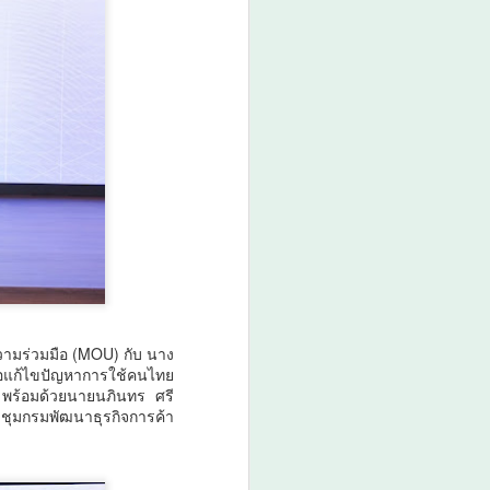
สตร์และสุขภาพ ยกระดับไทยสู่ศูนย์กลาง
มื่อปัญญาประดิษฐ์ (AI) กำลังเข้ามามี
นวิจัย ห้องปฏิบัติการ การแพทย์ และ
ำลังก้าวสู่ยุคใหม่ของระบบนิเวศด้าน
เชื่อมโยงการวิจัย เทคโนโลยี และภาค
้างขีดความสามารถในการแข่งขันของประเทศ
ฟิค จำกัด (VNU Asia Pacific) ประกาศความ
 INTERNATIONAL 2026, Bio+HealthTech
ะ FutureCHEM INTERNATIONAL 2026
ific Innovation Ecosystem" เพื่อเชื่อม
การ เทคโนโลยีชีวภาพ นวัตกรรมสุขภาพ
ามร่วมมือ (MOU) กับ นาง
่อแก้ไขปัญหาการใช้คนไทย
 พร้อมด้วยนายนภินทร ศรี
ะชุมกรมพัฒนาธุรกิจการค้า