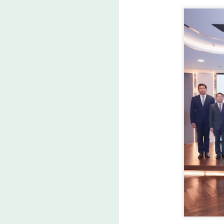
A
“
ก
หน
แ
(
ปร
เ
A
ค
เ
ศ