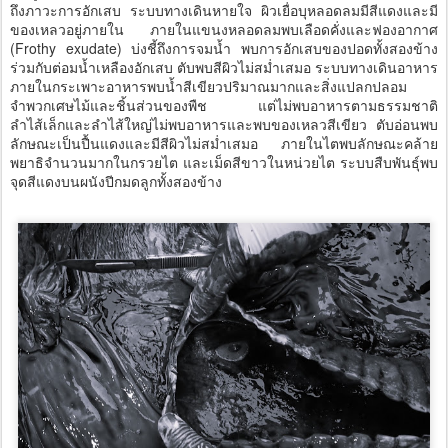
ถึงภาวะการอักเสบ ระบบทางเดินหายใจ ผิวเยื่อบุหลอดลมมีสีแดงและมี
ของเหลวอยู่ภายใน ภายในแขนงหลอดลมพบเลือดคั่งและฟองอากาศ
(Frothy exudate) บ่งชี้ถึงการจมน้ำ พบการอักเสบของปอดทั้งสองข้าง
ร่วมกับต่อมน้ำเหลืองอักเสบ ตับพบสีผิวไม่สม่ำเสมอ ระบบทางเดินอาหาร
ภายในกระเพาะอาหารพบน้ำสีเขียวปริมาณมากและสิ่งแปลกปลอม
จำพวกเศษไม้และชิ้นส่วนของพืช แต่ไม่พบอาหารตามธรรมชาติ
ลำไส้เล็กและลำไส้ใหญ่ไม่พบอาหารและพบของเหลวสีเขียว ตับอ่อนพบ
ลักษณะเป็นปื้นแดงและมีสีผิวไม่สม่ำเสมอ ภายในไตพบลักษณะคล้าย
พยาธิจำนวนมากในกรวยไต และเม็ดสีขาวในหน่วยไต ระบบสืบพันธุ์พบ
จุดสีแดงบนผนังปีกมดลูกทั้งสองข้าง