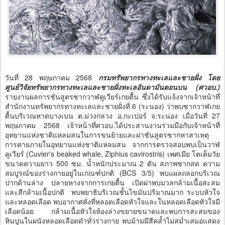
วันที่ 28 พฤษภาคม 2568
กรมทรัพยากรทางทะเลและชายฝั่ง โดย
ศูนย์วิจัยทรัพยากรทางทะเลและชายฝั่งทะเลอันดามันตอนบน (ศวอบ.)
รายงานผลการชันสูตรซากวาฬคูเวียร์เกยตื้น ซึ่งได้รับแจ้งจากเจ้าหน้าที่
สำนักงานทรัพยากรทางทะเลและชายฝั่งที่ 6 (ระนอง) ว่าพบซากวาฬเกย
ตื้นบริเวณหาดบางเบน ต.ม่วงกลวง อ.กะเปอร์ จ.ระนอง เมื่อวันที่ 27
พฤษภาคม 2568 เจ้าหน้าที่ศวอบ.ได้ประสานงานร่วมมือกับเจ้าหน้าที่
อุทยานแห่งชาติแหลมสนในการขนย้ายและผ่าชันสูตรซากหาสาเหตุ
การตายภายในอุทยานแห่งชาติแหลมสน จากการตรวจสอบพบเป็นวาฬ
คูเวียร์ (Cuvier's beaked whale, Ziphius cavirostris) เพศเมีย โตเต็มวัย
ขนาดความยาว 500 ซม. น้ำหนักประมาณ 2 ตัน สภาพซากสด ความ
สมบูรณ์ของร่างกายอยู่ในเกณฑ์ปกติ (BCS 3/5) พบแผลถลอกบริเวณ
ปากด้านล่าง ปลายหางจากการเกยตื้น เปิดผ่าพบมวลกล้ามเนื้อสะสม
และสีกล้ามเนื้อปกติ พบพยาธิบริเวณชั้นไขมันปริมาณมาก ระบบหัวใจ
และหลอดเลือด พบอากาศคั่งที่หลอดเลือดหัวใจและในหลอดเลือดหัวใจมี
เลือดน้อย กล้ามเนื้อหัวใจห้องล่างขยายขนาดและพบการสะสมของ
หินปูนในผนังหลอดเลือดดำทั่วร่างกาย พบม้ามมีสีคล้ำไม่สม่ำเสมอแสดง