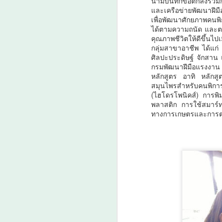
นามบันทึกข้อตกลงร่ว
กา
และเครือข่ายพัฒนาฝีม
น
เพื่อพัฒนาศักยภาพคนพ
3
ง
ได้ตามความถนัด และตร
คุณภาพชีวิตให้ดีขึ้น
ย
กลุ่มสาขาอาชีพ ได้แก
ศิลปะประดิษฐ์ จักสาน
กรมพัฒนาฝีมือแรงงาน 
หลักสูตร อาทิ หลักสู
สมุนไพรสำหรับคนพิการ
(ไฮโดรโพนิคส์) การพ
A
พลาสติก การใช้สมาร์ทโ
ทางการเกษตรและการ
ว
เ
น
เป
เ
คา
ค
A
ต