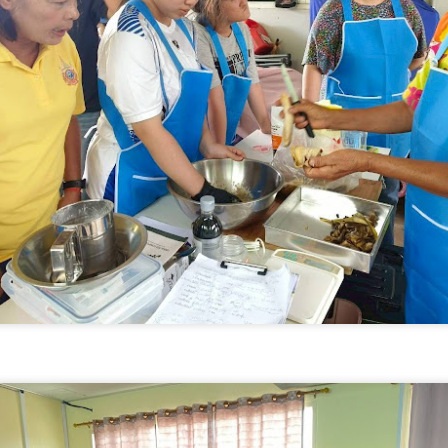
พลาสติกสู่มาตรฐานสากล
ศ.อว. จับมือ ทช.ทส.
“AppTech”​ ยกกำลังประเทศไทยจากฐานราก​ เมื่อ
UG
5
เทคโนโลยีที่เหมาะสมเป็นกลไกยกระดับทุนมนุษย์
AppTech”​ ยกกำลังประเทศไทยจากฐานราก​ เมื่อเทคโนโลยีที่เหมาะสมเป็น
ลไกยกระดับทุนมนุษย์
่วยบริหารจัดการทุนด้านพัฒนาพื้นที่ (บพท.) สำนักงานเร่งรัดการวิจัย
ละนวัตกรรมเพื่อเพิ่มความสามารถการแข่งขันและการพัฒนาพื้นที่
องค์การมหาชน)
ะเทศไทยกำลังเข้าสู่ช่วงเวลาที่โจทย์เศรษฐกิจไม่ใช่เพียง “ทำอย่างไรให้
ศรษฐกิจเติบโต” แต่คือ ทำอย่างไรให้การเติบโตทางเศรษฐกิจสร้างโอกาสให้
กรมบังคับคดี กระทรวงยุติธรรม ประกาศความพร้อมอีก
UG
นจำนวนมากขึ้น และทำให้คนในทุกพื้นที่สามารถเป็นผู้สร้างมูลค่าทาง