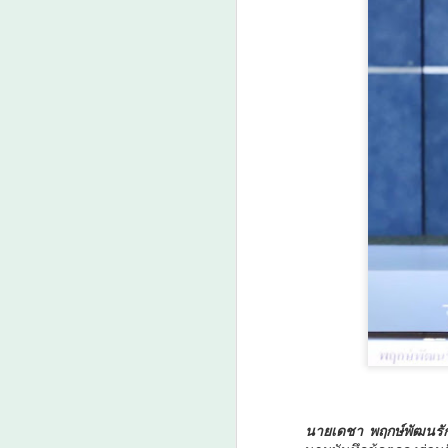
สมุทรสาครเฮ! รถไฟฟ้า
AUG
6
สายสีแดงเข้ม วงเวียน
ใหญ่–มหาชัย 36.8 กม.
คืบหน้าอีกขั้น รับฟัง
ความเห็นกว่า 200 คน
ส่วนใหญ่เห็นพ้องให้
สร้าง
A
สมุทรสาครเฮ! รถไฟฟ้าสายสีแดง
เข้ม วงเวียนใหญ่–มหาชัย 36.8 กม.
ม
ป
ดั
เม
ว
ล
A
นายเดชา พฤกษ์พัฒนรัก
กร