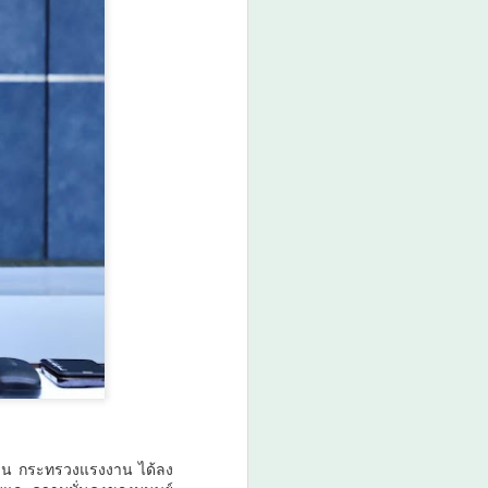
ศน. ร่วมกับจังหวัดสตูล
AUG
6
จัดกิจกรรม “พลังศรัทธา
ถวายเทียนพรรษา 2
แผ่นดิน สานสัมพันธ์
ไทย – มาเลเซีย” เชิญ
ชวนพุทธศาสนิกชน งด
ละ เลิกอบายมุข เนื่องใน
เทศกาลเข้าพรรษา
ศน.
งาน กระทรวงแรงงาน ได้ลง