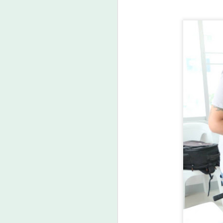
ร
A
ศ