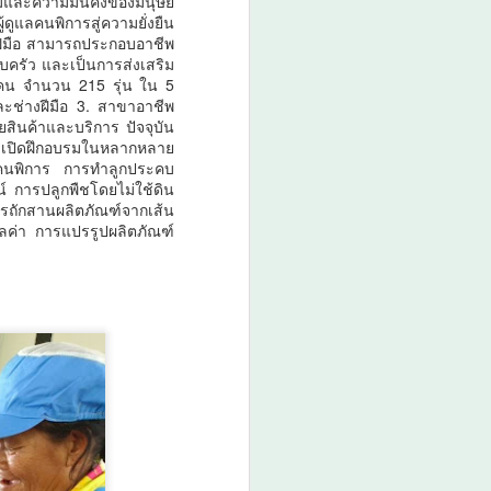
และความมั่นคงของมนุษย์
ูแลคนพิการสู่ความยั่งยืน
ะฝีมือ สามารถประกอบอาชีพ
ครัว และเป็นการส่งเสริม
 คน จำนวน 215 รุ่น ใน 5
ะช่างฝีมือ 3. สาขาอาชีพ
ินค้าและบริการ ปัจจุบัน
ด เปิดฝึกอบรมในหลากหลาย
็นคนพิการ การทำลูกประคบ
 การปลูกพืชโดยไม่ใช้ดิน
ถักสานผลิตภัณฑ์จากเส้น
ูลค่า การแปรรูปผลิตภัณฑ์