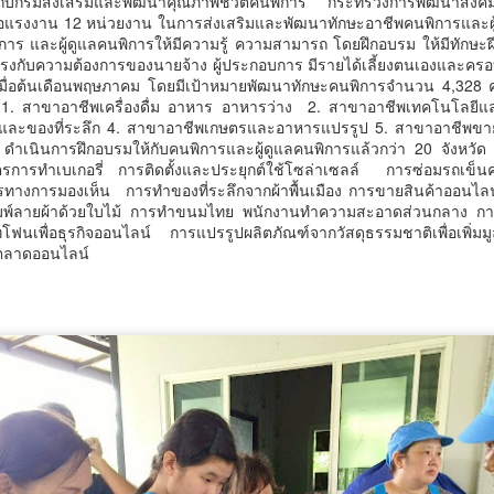
มกับกรมส่งเสริมและพัฒนาคุณภาพชีวิตคนพิการ กระทรวงการพัฒนาสังคม
รสร้างมูลค่าเพิ่มทางเศรษฐกิจ และการท่องเที่ยวเชิงอาหาร อย่างยั่งยืน
ือแรงงาน 12 หน่วยงาน ในการส่งเสริมและพัฒนาทักษะอาชีพคนพิการและผู้ด
ครบาล 1 กัดไม่ปล่อย! แกะรอยขยายผลกลุ่มนักบิน จับไอซ์ล๊อตมหึมากว่า
ิการ และผู้ดูแลคนพิการให้มีความรู้ ความสามารถ โดยฝึกอบรม ให้มีทักษ
00 โล ก่อนเข้ากลางกรุง
านแถลงข่า
งกับความต้องการของนายจ้าง ผู้ประกอบการ มีรายได้เลี้ยงตนเองและครอบ
ไปเมื่อต้นเดือนพฤษภาคม โดยมีเป้าหมายพัฒนาทักษะคนพิการจำนวน 4,328
้อนไปเมื่อ 16 มี.ค.2569 ที่ผ่านมา กก.สืบสวนนครบาล 1 บช.น.
่ 1. สาขาอาชีพเครื่องดื่ม อาหาร อาหารว่าง 2. สาขาอาชีพเทคโนโลยีแล
 และของที่ระลึก 4. สาขาอาชีพเกษตรและอาหารแปรรูป 5. สาขาอาชีพขายส
ดำเนินการฝึกอบรมให้กับคนพิการและผู้ดูแลคนพิการแล้วกว่า 20 จังหวั
ตรการทำเบเกอรี่ การติดตั้งและประยุกต์ใช้โซล่าเซลล์ การซ่อมรถเข
ทางการมองเห็น การทำของที่ระลึกจากผ้าพื้นเมือง การขายสินค้าออนไลน์
ิมพ์ลายผ้าด้วยใบไม้ การทำขนมไทย พนักงานทำความสะอาดส่วนกลาง การ
วธ. เดินหน้าจัดตั้ง และรับรองวัดคาทอลิกแห่งใหม่หนุน
UG
ฟนเพื่อธุรกิจออนไลน์ การแปรรูปผลิตภัณฑ์จากวัสดุธรรมชาติเพื่อเพิ่มม
5
บทบาทศาสนสถาน เป็นแหล่งปลูกฝังคุณธรรมของศาสนิ
ตลาดออนไลน์
กชน
ธ. เดินหน้าจัดตั้ง และรับรองวัดคาทอลิกแห่งใหม่หนุนบทบาทศาสนสถาน
ป็นแหล่งปลูกฝังคุณธรรมของศาสนิกชน
างสาวซาบีดา ไทยเศรษฐ์ รัฐมนตรีว่าการกระทรวงวัฒนธรรม (รมว.วธ.)
ิดเผยว่า ที่ประชุมคณะรัฐมนตรี (ครม.) เมื่อวันที่ 5 สิงหาคม 2569 มีมติ
ห็นชอบการจัดตั้งวัดคาทอลิกจำนวน 5 แห่ง และเห็นชอบการรับรองวัด
ทอลิกเพิ่มเติมอีก 1 แห่ง ตามที่กระทรวงวัฒนธรรม (วธ.) เสนอ เพื่อเป็นวัด
าทอลิกตามระเบียบสำนักนายกรัฐมนตรี ว่าด้วยแนวทางพิจารณาในการจัด
วศ.อว. จับมือ ทช.ทส. ยกระดับห้องปฏิบัติการไมโคร
UG
ั้งวัดบาทหลวงโรมันคาทอลิก พ.ศ.
5