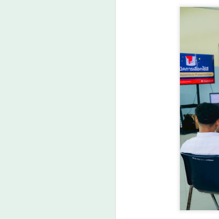
เว
สา
ศ
แห
เ
ก
ค
ปฏ
ป
A
“น
พ
อ
จ
A