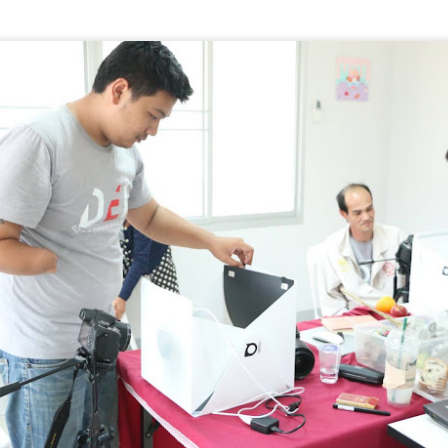
3
ทะเล เข้มเฝ้าระวัง-ให้ความรู้ป้องกันเหตุซ้ำ
มว.ทส.
ศธ. เปิดฉากการประชุม AQRFC ครั้งที่ 17 เดินหน้าขับ
UG
3
เคลื่อนกรอบคุณวุฒิอ้างอิงอาเซียน มุ่งยกระดับมาตรฐาน
การศึกษาภูมิภาค
ธ.