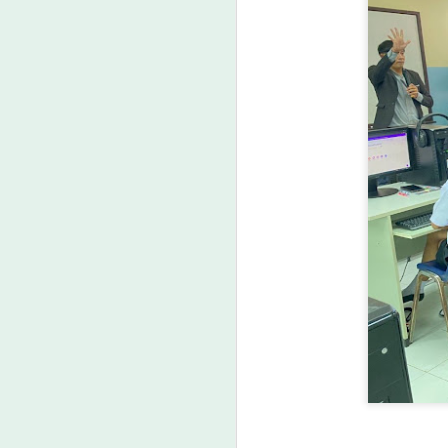
เ
ศ
ก
ง
E
A
คู
โ
ท
ใ
เด
ต
บท
ภ
ไฮ
• 
ขอ
มี
แบ
A