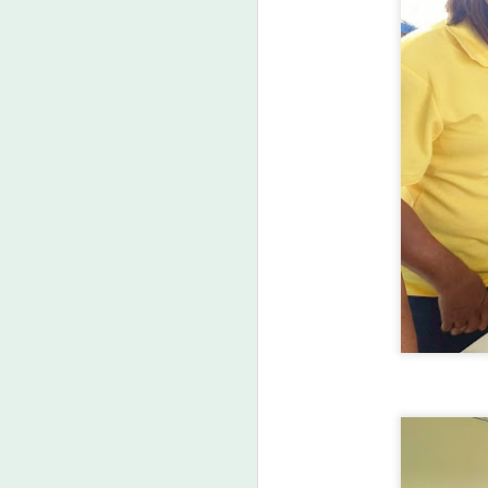
ว
A
“
ก
หน
แ
(
ปร
เ
A
ค