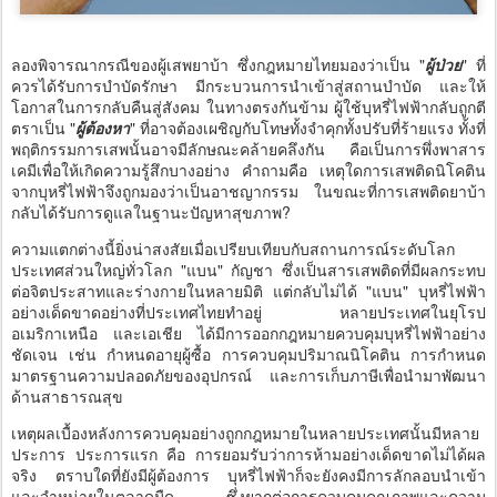
ลองพิจารณากรณีของผู้เสพยาบ้า ซึ่งกฎหมายไทยมองว่าเป็น "
ผู้ป่วย
" ที่
ควรได้รับการบำบัดรักษา มีกระบวนการนำเข้าสู่สถานบำบัด และให้
โอกาสในการกลับคืนสู่สังคม ในทางตรงกันข้าม ผู้ใช้บุหรี่ไฟฟ้ากลับถูกตี
ตราเป็น "
ผู้ต้องหา
" ที่อาจต้องเผชิญกับโทษทั้งจำคุกทั้งปรับที่ร้ายแรง ทั้งที่
พฤติกรรมการเสพนั้นอาจมีลักษณะคล้ายคลึงกัน คือเป็นการพึ่งพาสาร
เคมีเพื่อให้เกิดความรู้สึกบางอย่าง คำถามคือ เหตุใดการเสพติดนิโคติน
จากบุหรี่ไฟฟ้าจึงถูกมองว่าเป็นอาชญากรรม ในขณะที่การเสพติดยาบ้า
กลับได้รับการดูแลในฐานะปัญหาสุขภาพ?
ความแตกต่างนี้ยิ่งน่าสงสัยเมื่อเปรียบเทียบกับสถานการณ์ระดับโลก
ประเทศส่วนใหญ่ทั่วโลก "แบน" กัญชา ซึ่งเป็นสารเสพติดที่มีผลกระทบ
ต่อจิตประสาทและร่างกายในหลายมิติ แต่กลับไม่ได้ "แบน" บุหรี่ไฟฟ้า
อย่างเด็ดขาดอย่างที่ประเทศไทยทำอยู่ หลายประเทศในยุโรป
อเมริกาเหนือ และเอเชีย ได้มีการออกกฎหมายควบคุมบุหรี่ไฟฟ้าอย่าง
ชัดเจน เช่น กำหนดอายุผู้ซื้อ การควบคุมปริมาณนิโคติน การกำหนด
มาตรฐานความปลอดภัยของอุปกรณ์ และการเก็บภาษีเพื่อนำมาพัฒนา
ด้านสาธารณสุข
เหตุผลเบื้องหลังการควบคุมอย่างถูกกฎหมายในหลายประเทศนั้นมีหลาย
ประการ ประการแรก คือ การยอมรับว่าการห้ามอย่างเด็ดขาดไม่ได้ผล
จริง ตราบใดที่ยังมีผู้ต้องการ บุหรี่ไฟฟ้าก็จะยังคงมีการลักลอบนำเข้า
และจำหน่ายในตลาดมืด ซึ่งยากต่อการควบคุมคุณภาพและความ