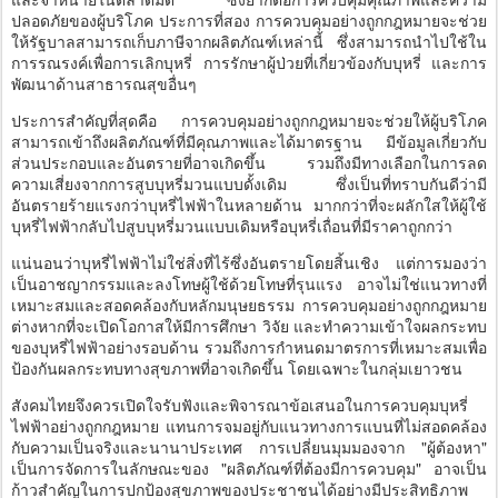
ปลอดภัยของผู้บริโภค ประการที่สอง การควบคุมอย่างถูกกฎหมายจะช่วย
ให้รัฐบาลสามารถเก็บภาษีจากผลิตภัณฑ์เหล่านี้ ซึ่งสามารถนำไปใช้ใน
การรณรงค์เพื่อการเลิกบุหรี่ การรักษาผู้ป่วยที่เกี่ยวข้องกับบุหรี่ และการ
พัฒนาด้านสาธารณสุขอื่นๆ
ประการสำคัญที่สุดคือ การควบคุมอย่างถูกกฎหมายจะช่วยให้ผู้บริโภค
สามารถเข้าถึงผลิตภัณฑ์ที่มีคุณภาพและได้มาตรฐาน มีข้อมูลเกี่ยวกับ
ส่วนประกอบและอันตรายที่อาจเกิดขึ้น รวมถึงมีทางเลือกในการลด
ความเสี่ยงจากการสูบบุหรี่มวนแบบดั้งเดิม ซึ่งเป็นที่ทราบกันดีว่ามี
อันตรายร้ายแรงกว่าบุหรี่ไฟฟ้าในหลายด้าน มากกว่าที่จะผลักใสให้ผู้ใช้
บุหรี่ไฟฟ้ากลับไปสูบบุหรี่มวนแบบเดิมหรือบุหรี่เถื่อนที่มีราคาถูกกว่า
แน่นอนว่าบุหรี่ไฟฟ้าไม่ใช่สิ่งที่ไร้ซึ่งอันตรายโดยสิ้นเชิง แต่การมองว่า
เป็นอาชญากรรมและลงโทษผู้ใช้ด้วยโทษที่รุนแรง อาจไม่ใช่แนวทางที่
เหมาะสมและสอดคล้องกับหลักมนุษยธรรม การควบคุมอย่างถูกกฎหมาย
ต่างหากที่จะเปิดโอกาสให้มีการศึกษา วิจัย และทำความเข้าใจผลกระทบ
ของบุหรี่ไฟฟ้าอย่างรอบด้าน รวมถึงการกำหนดมาตรการที่เหมาะสมเพื่อ
ป้องกันผลกระทบทางสุขภาพที่อาจเกิดขึ้น โดยเฉพาะในกลุ่มเยาวชน
สังคมไทยจึงควรเปิดใจรับฟังและพิจารณาข้อเสนอในการควบคุมบุหรี่
ไฟฟ้าอย่างถูกกฎหมาย แทนการจมอยู่กับแนวทางการแบนที่ไม่สอดคล้อง
กับความเป็นจริงและนานาประเทศ การเปลี่ยนมุมมองจาก "ผู้ต้องหา"
เป็นการจัดการในลักษณะของ "ผลิตภัณฑ์ที่ต้องมีการควบคุม" อาจเป็น
ก้าวสำคัญในการปกป้องสุขภาพของประชาชนได้อย่างมีประสิทธิภาพ