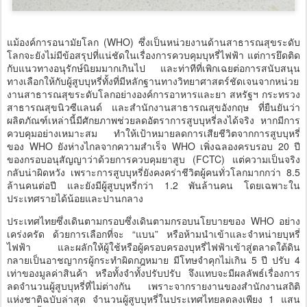
แม้องค์การอนามัยโลก (WHO) ซึ่งเป็นหน่วยงานด้านสาธารณสุขระดับ
โลกจะยังไม่มีข้อสรุปที่แน่ชัดในเรื่องการควบคุมบุหรี่ไฟฟ้า แต่การยึดติด
กับแนวทางอนุรักษ์นิยมมากเกินไป และท่าทีที่เพิกเฉยต่อการสนับสนุน
ทางเลือกให้กับผู้สูบบุหรี่ทั้งที่มีหลักฐานทางวิทยาศาสตร์ชัดเจนจากหน่วย
งานสาธารณสุขระดับโลกอย่างองค์การอาหารและยา สหรัฐฯ กระทรวง
สาธารณสุขนิวซีแลนด์ และสำนักงานสาธารณสุขอังกฤษ ที่ยืนยันว่า
ผลิตภัณฑ์เหล่านี้มีศักยภาพช่วยลดอัตราการสูบบุหรี่ลงได้จริง หากมีการ
ควบคุมอย่างเหมาะสม ทำให้เป้าหมายลดการเสียชีวิตจากการสูบบุหรี่
ของ WHO ยังห่างไกลจากความสำเร็จ WHO เพิ่งฉลองครบรอบ 20 ปี
ของกรอบอนุสัญญาว่าด้วยการควบคุมยาสูบ (FCTC) แต่ความเป็นจริง
กลับน่าผิดหวัง เพราะการสูบบุหรี่ยังคงคร่าชีวิตผู้คนทั่วโลกมากกว่า 8.5
ล้านคนต่อปี และยังมีผู้สูบบุหรี่กว่า 1.2 พันล้านคน โดยเฉพาะใน
ประเทศรายได้น้อยและปานกลาง
ประเทศไทยซึ่งเดินตามกรอบซึ่งเดินตามกรอบนโยบายของ WHO อย่าง
เคร่งครัด ด้วยการเลือกที่จะ “แบน” หรือห้ามนำเข้าและจำหน่ายบุหรี่
ไฟฟ้า และผลักให้ผู้ใช้หรือผู้ครอบครองบุหรี่ไฟฟ้าเข้าสู่ตลาดใต้ดิน
กลายเป็นอาชญากรผู้กระทำผิดกฎหมาย มีโทษจำคุกไม่เกิน 5 ปี ปรับ 4
เท่าของมูลค่าสินค้า หรือทั้งจำทั้งปรับปรับ จึงแทบจะมีผลลัพธ์เรื่องการ
ลดจำนวนผู้สูบบุหรี่ที่ไม่ต่างกัน เพราะจากรายงานของสำนักงานสถิติ
แห่งชาติฉบับล่าสุด จำนวนผู้สูบบุหรี่ในประเทศไทยลดลงเพียง 1 แสน