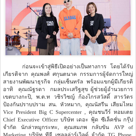
ก่อนจะเข้าสู่พิธีเปิดอย่างเป็นทางการ โดยได้รับ
เกียรติจาก คุณพงศ์ ศกุนตนาค กรรมการผู้จัดการใหญ่
สายงานพัฒนาธุรกิจ กลุ่มเซ็นทรัล พร้อมแขกผู้มีเกียรติ
อาทิ คุณณัฐรดา กมลประเสริฐสุข ผู้ช่วยผู้อำนวยการ
เขตบางกะปิ, พ.ต.ท วชิรวิชญ์ ก้องไกรสวัสดิ์ สารวัตร
ป้องกันปราบปราม สน. หัวหมาก, คุณนัสรีน เสียมไหม
Vice President Big C Supercenter , คุณชนวีร์ หอมเตย
Chief Executive Officer บริษัท เดอะ ฟู้ด ซีเล็คชั่น กรุ๊ป
จำกัด นักล่าหมูกระทะ, คุณสมภพ กลับขัน AVP of
Marketing บริษัท ทีจี เซลลูล่าร์เวิลด์ จำกัด TG Phone,