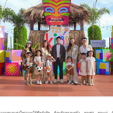
วันที่ 7 สิงหาคม 2569 เวล
วัฒนธรรม ร่วมกับจังหวัดสต
จังหวัดภาคใต้ จัดพิธีเปิดง
คุณธรรมพลังบวร ภาคกใต้” 
ประจำปีงบประมาณ พ.ศ.
ความสนุกแห่งใหม่แบบไร้ขีดจำกัด ต้อนรับครอบครัว คุณพ่อ คุณแม่ ผ