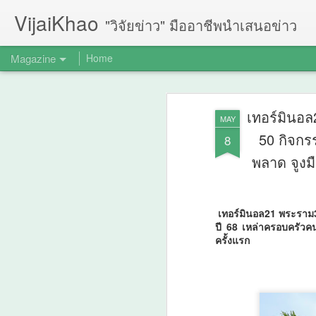
VijaiKhao
"วิจัยข่าว" มืออาชีพนำเสนอข่าว
Magazine
Home
เทอร์มินอล
MAY
50 กิจกร
8
พลาด จูงม
เทอร์มินอล21 พระราม3 
ปี 68 เหล่าครอบครัวค
ครั้งแรก