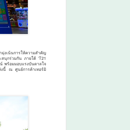
รามุ่งเน้นการให้ความสำคัญ
ละสนุกร่วมกัน ภายใต้ ‘T21
ารณ์ พร้อมมอบแรงบันดาลใจ
นี้ ณ ศูนย์การค้าเทอร์มิ