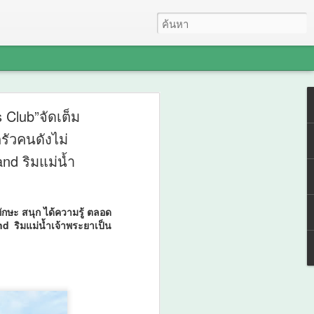
ับสำนักงานวัฒนธรรม
 Club”จัดเต็ม
รัวคนดังไม่
จังหวัดภาคใต้ จัด
nd ริมแม่น้ำ
สันแห่งศรัทธา พัฒนา
รรมพลังบวร” สืบสาน
ักษะ สนุก ได้ความรู้ ตลอด
่อยอดทุนวัฒนธรรมสู่
d ริมแม่น้ำเจ้าพระยาเป็น
รมจังหวัด 14 จังหวัดภาคใต้ จัด “มหกรรม
ชนคุณธรรมพลังบวร” สืบสานคุณธรรม ต่อย