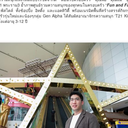
วศ.อว.–วท.กห. เปิดเวที
กรมพัฒน์ คว้ารางวัล
ล21 พระราม3 ย้ำภาพศูนย์รวมความสนุกของทุกคนในครอบครัว “
Fun and F
AUG
AUG
ฟ์สไตล์ ทั้งช้อปปิ้ง อิทติ้ง และแอคทิวิตี้ พร้อมเนรมิตพื้นที่สร้างสรรค
6
6
หารือแนวทางขับเคลื่อน
GDCC GOV Cloud
ัวรุ่นใหม่และน้องๆกลุ่ม Gen Alpha ได้สัมผัสอาณาจักรความสนุก ‘T21 Kid’s
Awards ตอกย้ำความ
วิทยาศาสตร์และ
งแต่อายุ 3-12 ปี
สำเร็จของระบบ DSD
เทคโนโลยี เพื่อ
Online Training ในการ
สนับสนุน อุตสาหกรรม
ขับเคลื่อนการพัฒนา
ป้องกันประเทศ
กำลังคนที่ทันสมัย
วศ.อว.–วท.กห.
มูลนิธิกองทุนนิยมไทย จับมือ กระทรวงวัฒนธรรม แถลง
UG
กรมพัฒน์ คว้ารางวัล GDCC GOV
6
เปิดตัวโครงการ ประกวดอัตลักษณ์อาหารภูมิภาค "รส
Cloud Awards ตอกย้ำความสำเร็จ
ถิ่นไทย" เฟ้นหาเมนูต้นตำรับ 4 ภูมิภาค ดัน Soft Power สู่
ของระบบ DSD Online Training ใน
การขับเคลื่อนการพัฒนากำลังคนที่
ระดับโลก
ทันสมัย
ูลนิธิกองทุนนิยมไทย จับมือ กระทรวงวัฒนธรรม แถลงเปิดตัวโครงการ
ระกวดอัตลักษณ์อาหารภูมิภาค "รสถิ่นไทย" เฟ้นหาเมนูต้นตำรับ 4 ภูมิภาค
กรมพัฒนาฝีมือแรงงาน ได้รับรางวัล
น Soft Power สู่ระดับโลก
GDCC GOV Cloud Awards ประจำ
ปี พ.ศ.
ื่อวันที่ 5 สิงหาคม 2569 — มูลนิธิกองทุนนิยมไทย ร่วมกับกระทรวง
ัฒนธรรม โดยกรมส่งเสริมวัฒนธรรม แถลงข่าวเปิดตัวโครงการประกวดอัต
ักษณ์อาหารภูมิภาค "รสถิ่นไทย" ณ มูลนิธิกองทุนนิยมไทย เขตบางรัก
นครบาล 1 กัดไม่ปล่อย! แกะรอยขยายผลกลุ่มนักบิน จับ
UG
ุงเทพฯ เพื่อรวบรวม ยกระดับ และส่งเสริมอัตลักษณ์อาหารท้องถิ่นไทยสู่
6
ไอซ์ล๊อตมหึมากว่า 300 โล ก่อนเข้ากลางกรุง