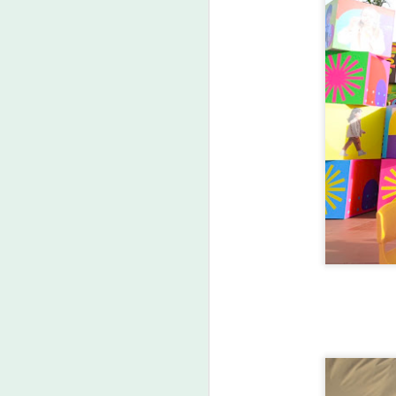
ว
A
“
ก
หน
แ
(
ปร
เ
A
ค