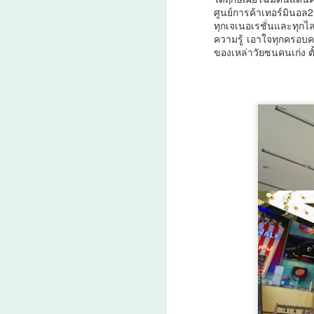
สมุทรสาครเฮ! รถไฟฟ้า
ศูนย์การค้าเทอร์มินอ
AUG
ทุกเจเนอเรชั่นและทุกไล
6
สายสีแดงเข้ม วงเวียน
ความรู้ เอาใจทุกครอบคร
ใหญ่–มหาชัย 36.8 กม.
ของเหล่าวัยซนคนเก่ง ตั้
คืบหน้าอีกขั้น รับฟัง
ความเห็นกว่า 200 คน
ส่วนใหญ่เห็นพ้องให้
สร้าง
A
สมุทรสาครเฮ! รถไฟฟ้าสายสีแดง
เข้ม วงเวียนใหญ่–มหาชัย 36.8 กม.
ม
ป
ดั
เม
ว
ล
A
กร