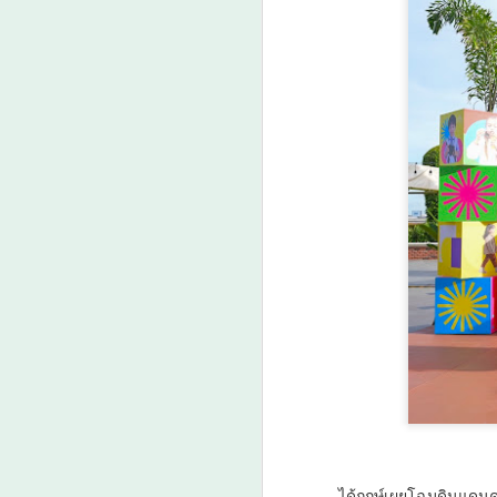
ได้ฤกษ์เผยโฉมดินแดน