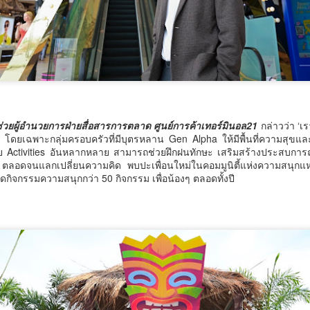
รสร้างมูลค่าเพิ่มทางเศรษฐกิจ และการท่องเที่ยวเชิงอาหาร อย่างยั่งยืน
ครบาล 1 กัดไม่ปล่อย! แกะรอยขยายผลกลุ่มนักบิน จับไอซ์ล๊อตมหึมากว่า
00 โล ก่อนเข้ากลางกรุง
านแถลงข่า
้อนไปเมื่อ 16 มี.ค.2569 ที่ผ่านมา กก.สืบสวนนครบาล 1 บช.น.
้ช่วยผู้อำนวยการฝ่ายสื่อสารการตลาด ศูนย์การค้าเทอร์มินอล21
กล่าวว่า ‘เ
วธ. เดินหน้าจัดตั้ง และรับรองวัดคาทอลิกแห่งใหม่หนุน
UG
วัย โดยเฉพาะกลุ่มครอบครัวที่มีบุตรหลาน Gen Alpha ให้มีพื้นที่ความสุขแ
5
ปด้วย Activities อันหลากหลาย สามารถช่วยฝึกฝนทักษะ เสริมสร้างประสบก
บทบาทศาสนสถาน เป็นแหล่งปลูกฝังคุณธรรมของศาสนิ
 ตลอดจนแลกเปลี่ยนความคิด พบปะเพื่อนใหม่ในคอมมูนิตี้แห่งความสนุกแห่ง
กชน
ิจกรรมความสนุกกว่า 50 กิจกรรม เพื่อน้องๆ ตลอดทั้งปี
ธ. เดินหน้าจัดตั้ง และรับรองวัดคาทอลิกแห่งใหม่หนุนบทบาทศาสนสถาน
ป็นแหล่งปลูกฝังคุณธรรมของศาสนิกชน
างสาวซาบีดา ไทยเศรษฐ์ รัฐมนตรีว่าการกระทรวงวัฒนธรรม (รมว.วธ.)
ิดเผยว่า ที่ประชุมคณะรัฐมนตรี (ครม.) เมื่อวันที่ 5 สิงหาคม 2569 มีมติ
ห็นชอบการจัดตั้งวัดคาทอลิกจำนวน 5 แห่ง และเห็นชอบการรับรองวัด
ทอลิกเพิ่มเติมอีก 1 แห่ง ตามที่กระทรวงวัฒนธรรม (วธ.) เสนอ เพื่อเป็นวัด
าทอลิกตามระเบียบสำนักนายกรัฐมนตรี ว่าด้วยแนวทางพิจารณาในการจัด
วศ.อว. จับมือ ทช.ทส. ยกระดับห้องปฏิบัติการไมโคร
UG
ั้งวัดบาทหลวงโรมันคาทอลิก พ.ศ.
5