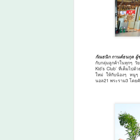
กา
น
3
ง
ย
กัณธนิก กานต์ธนกุล ผู
A
กับกลุ่มลูกค้าในทุกๆ 
Kid’s Club’ ที่เต็มไ
ใหม่ ให้กับน้องๆ หนูๆ
นอล21 พระราม3 โดยคัดก
ว
เ
น
เป
เ
คา
ค
A
ต