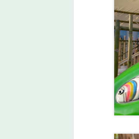
เ
ศ
ก
ง
E
A
คู
โ
ท
ใ
เด
ต
บท
ภ
ไฮ
• 
ขอ
มี
แบ
A