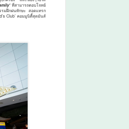
ศน. ร่วมกับจังหวัดสตูล
amily
” ที่สามารถตอบโจทย์
AUG
์กิจกรรมฝึกฝนทักษะ สอดแทรก
6
จัดกิจกรรม “พลังศรัทธา
 Club’ คอมมูนิตี้สุดมันส์
ถวายเทียนพรรษา 2
แผ่นดิน สานสัมพันธ์
ไทย – มาเลเซีย” เชิญ
ชวนพุทธศาสนิกชน งด
ละ เลิกอบายมุข เนื่องใน
เทศกาลเข้าพรรษา
ศน.