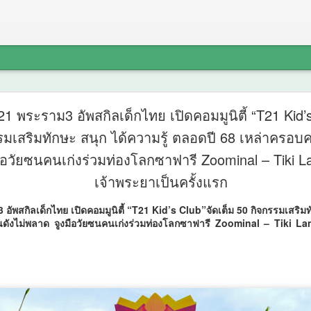
ศน. ร่วมก
AUG
21 พระราม3 อัพสกิลเด็กไทย เปิดคอมมูนิตี้ “T21 Kid’s
6
รมเสริมทักษะ สนุก ได้ความรู้ ตลอดปี 68 เหล่าครอบค
จังหวัด 14 
ือวัยซนคนเก่งร่วมท่องโลกซาฟารี Zoominal – Tiki La
“มหกรรมสี
เจ้าพระยาเป็นครั้งแรก
ชุมชนคุณธ
อัพสกิลเด็กไทย เปิดคอมมูนิตี้ “T21 Kid’s Club”จัดเต็ม 50 กิจกรรมเสริมท
คุณธรรม ต
นดังไม่พลาด จูงมือวัยซนคนเก่งร่วมท่องโลกซาฟารี Zoominal – Tiki Lan
ชุมชน
ศน. ร่วมกับสำนักงานวัฒนธร
สีสันแห่งศรัทธา พัฒนาชุม
อดทุนวัฒนธรรมสู่ชุมชน