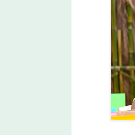
เว
สา
ศ
แห
เ
ก
ค
ปฏ
ป
A
“น
พ
อ
จ
A