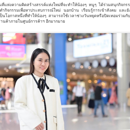
้นที่แห่งความคิดสร้างสรรค์แห่งใหม่ที่จะทำให้น้องๆ หนูๆ ได้ร่วมสนุกกิ
3
ทะเล เข้มเฝ้าระวัง-ให้ความรู้ป้องกันเหตุซ้ำ
ทำกิจกรรมเพื่อหาประสบการณ์ใหม่ นอกบ้าน เรียนรู้การเข้าสังคม และยัง
มว.ทส.
ป็นโอกาสหนึ่งที่ทำให้น้องๆ สามารถใช้เวลาช่วงวันหยุดหรือปิดเทอมร่วมกับ
กร้านค้าภายในศูนย์การค้าฯ อีกมากมาย
ศธ. เปิดฉากการประชุม AQRFC ครั้งที่ 17 เดินหน้าขับ
UG
3
เคลื่อนกรอบคุณวุฒิอ้างอิงอาเซียน มุ่งยกระดับมาตรฐาน
การศึกษาภูมิภาค
ธ.