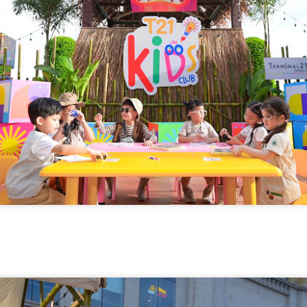
พลาสติกสู่มาตรฐานสากล
ศ.อว. จับมือ ทช.ทส.
“AppTech”​ ยกกำลังประเทศไทยจากฐานราก​ เมื่อ
UG
5
เทคโนโลยีที่เหมาะสมเป็นกลไกยกระดับทุนมนุษย์
AppTech”​ ยกกำลังประเทศไทยจากฐานราก​ เมื่อเทคโนโลยีที่เหมาะสมเป็น
ลไกยกระดับทุนมนุษย์
่วยบริหารจัดการทุนด้านพัฒนาพื้นที่ (บพท.) สำนักงานเร่งรัดการวิจัย
ละนวัตกรรมเพื่อเพิ่มความสามารถการแข่งขันและการพัฒนาพื้นที่
องค์การมหาชน)
ะเทศไทยกำลังเข้าสู่ช่วงเวลาที่โจทย์เศรษฐกิจไม่ใช่เพียง “ทำอย่างไรให้
ศรษฐกิจเติบโต” แต่คือ ทำอย่างไรให้การเติบโตทางเศรษฐกิจสร้างโอกาสให้
กรมบังคับคดี กระทรวงยุติธรรม ประกาศความพร้อมอีก
UG
นจำนวนมากขึ้น และทำให้คนในทุกพื้นที่สามารถเป็นผู้สร้างมูลค่าทาง