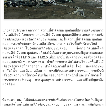
นางสาวปรีญาพร กล่าวว่า สถานที่กำจัดขยะมูลฝอยที่มีความเสี่ยงต่อการ
เกิดเพลิงไหม้ โดยเฉพาะสถานที่กำจัดขยะมูลฝอยที่มีการเทกองกลางแจ้ง
การลักลอบเผาเอาวัสดุมีค่าประเภททองแดงในสถานที่กำจัดขยะมูลฝอย
และการเผากำจัดเศษวัสดุเหลือใช้ทางการเกษตรในพื้นที่บริเวณใกล้
เคียงและลุกลามไปยังสถานที่กำจัดขยะมูลฝอย ซึ่งการเกิดเพลิงไหม้
สถานที่กำจัดขยะมูลฝอยจะยิ่งส่งให้เกิดความรุนแรงของปัญหาฝุ่นละออง
ขนาดเล็กทั้ง PM10 และ PM2.5 เพิ่มมากขึ้น ส่งผลกระทบต่อสิ่งแวดล้อม
และสุขอนามัยของประชาชน น้ำเสียจากการดับไฟอาจไหลลงพื้นที่ใกล้
เคียงหรือแหล่งน้ำสาธารณะ ทำให้คุณภาพน้ำเสื่อมโทรม ส่งผลกระทบ
ต่อสัตว์น้ำ และสิ่งแวดล้อม บางกรณีต้องอพยพประชาชนออกจากพื้นที่
เสี่ยงอันตราย ทำให้ต้องใช้เครื่องมืออุปกรณ์ เจ้าหน้าที่ และค่าใช้จ่าย ใน
การจัดการระงับเหตุ การดูแลสุขภาพประชาชน และแก้ไขปัญหาสิ่ง
แวดล้อม
ที่ผ่านมา คพ. ได้จัดส่งและประชาสัมพันธ์แนวทางในการป้องกันปัญหา
เหตุเพลิงไหม้ในสถานที่กำจัดขยะมูลฝอย ประสานความร่วมมือกับกรม