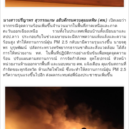
นางสาวปรีญาพร สุวรรณเกษ อธิบดีกรมควบคุมมลพิษ (คพ.)
เปิดเผยว่า
จากกรณีจุดความร้อนเพิ่มขึ้นจำนวนมากในพื้นที่ภาคเหนือและภาค
ตะวันออกเฉียงเหนือ รวมทั้งในประเทศเพื่อนบ้านทั้งเมียนมาและ
สปป.ลาว ประกอบกับในช่วงเมษายนจะมีสภาพความแห้งแล้งและความ
ร้อนสูง ทำให้สถานการณ์ฝุ่น PM 2.5 กลับมามีความรุนแรงขึ้น นายจตุ
พร บุรุษพัฒน์ ปลัดกระทรวงทรัพยากรธรรมชาติและสิ่งแวดล้อม ได้สั่ง
การให้หน่วยงาน ทส. ในพื้นที่ปฏิบัติการอย่างเข้มข้นเพื่อหยุดจุดความ
ร้อน ปรับแผนตามสถานการณ์ การจัดกำลังพล ยุทโธปกรณ์ หัวหน้า
หน่วยงานห้ามออกจากพื้นที่ และมอบหมาย คพ. แจ้งเตือน คุมเข้มสถานที่
กำจัดขยะทุกจังหวัด ห้ามเกิดไฟไหม้ ซึ่งจะทำให้สถานการณ์ฝุ่น PM 2.5
ทวีความรุนแรงขึ้นไปอีก ส่งผลกระทบต่อพี่น้องประชาชนเพิ่มขึ้น