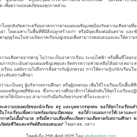
้ชิด เพื่อความปลอดภัยของทุกภาคส่วน
ในทุกสังกัดควรเตรียมมาตรการตามแผนเผชิญเหตุป้องกันความเสียหายที่
า โดยเฉพาะในพื้นที่ที่มีสิ่งปลูกสร้างเก่า หรือมีจุดเสี่ยงต่ออันตราย และ
วธ. เดินหน้าจัดตั้ง และ
วศ.อว. จับมือ ทช.ทส.
AUG
AUG
กพายุฤดูร้อนในช่วงเปิดภาคเรียนอยู่เสมอเพื่อสามารถตอบสนองและให้ความช่ว
5
5
รับรองวัดคาทอลิกแห่ง
ยกระดับห้องปฏิบัติการ
ใหม่หนุนบทบาทศาสน
ไมโครพลาสติกสู่
มเสียหายจากพายุ ไม่ว่าจะเป็นอาคารเรียน ระบบไฟฟ้า หรือพื้นที่โดยรอบ 
สถาน เป็นแหล่งปลูกฝัง
มาตรฐานสากล
ำเนินการประเมินตามแผนเผชิญเหตุและจัดสรรความช่วยเหลือได้อย่างเหมาะส
คุณธรรมของศาสนิ
วศ.อว. จับมือ ทช.ทส.
รียน แต่ยังรวมไปถึงการสื่อสารกับผู้ปกครอง การให้ความรู้แก่นักเรียน
กชน
นระดับสถานศึกษา
วธ. เดินหน้าจัดตั้ง และรับรองวัด
่ว่าจะเป็นครู ผู้บริหารสถานศึกษา หรือผู้ปกครอง เพื่อให้โรงเรียนเป็นพื้นที่ที
กรมบังคับคดี กระทรวงยุติธรรม ประกาศความพร้อมอีก
UG
คาทอลิกแห่งใหม่หนุนบทบาทศาสน
นเผชิญเหตุที่ชัดเจน ซึ่งกระทรวงศึกษาธิการได้ผลักดันให้ทุกโรงเรียนปฏิบั
4
ครั้งในการเข้าร่วมงานมหกรรมทางการเงินครั้งยิ่งใหญ่
สถาน เป็นแหล่งปลูกฝังคุณธรรม
ยหายให้เป็นระบบ สามารถรับมือกับภัยธรรมชาติในระยะยาว
ของศาสนิกชน
ของภาคตะวันออกเฉียงเหนือ Money Expo Korat 2026
ิตและความปลอดภัยของนักเรียน ครู และบุคลากรทุกคน ขอให้ทุกโรงเรียนคำนึ
ภายใต้คอนเซปต์ "LED Smart Partner" มุ่งเน้นการเป็น
นโรงเรียนเพื่อความพร้อมก่อนเปิดเทอม ขอให้วางแผนการใช้เวลาและกา
นางสาวซาบีดา ไทยเศรษฐ์ รัฐมนตรี
คู่คิดอัจฉริยะที่ช่วยเปลี่ยนเรื่องหนี้ที่ซับซ้อนให้กลายเป็น
าศไม่เอื้ออำนวย หรือมีความเสี่ยงที่จะเกิดความเสียหายกับสถานศึกษา ขอใ
ว่าการกระทรวงวัฒนธรรม
ภัยต่อชีวิตและทรัพย์สินของตนเอง
" โฆษก ศธ. กล่าว
เรื่องง่าย พร้อมมอบโอกาสการเริ่มต้นใหม่ทางการเงิน
(รมว.วธ.) เปิดเผยว่า ที่ประชุมคณะ
ให้กับพี่น้องประชาชน
รัฐมนตรี (ครม.) เมื่อวันที่ 5
โพสต์เมื่อ
25th April 2025
โดย
vijaibanban.com