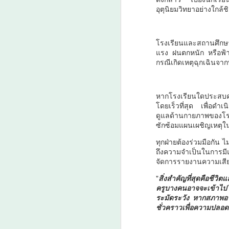
อุตุนิยมวิทยาอย่างใกล
โรงเรียนและสถานศึกษา
แรง ฝนตกหนัก หรือฟ้าผ่
นครบาล 1 กัดไม่ปล่อย!
AUG
กรณีเกิดเหตุฉุกเฉินจา
6
แกะรอยขยายผลกลุ่ม
นักบิน จับไอซ์ล๊อตมหึ
มากว่า 300 โล ก่อนเข้า
หากโรงเรียนใดประสบควา
โดยเร็วที่สุด เพื่อด
กลางกรุง
ดูแลด้านกายภาพของโรงเ
นครบาล 1 กัดไม่ปล่อย! แกะรอย
ซักซ้อมแผนเผชิญเหตุใ
ขยายผลกลุ่มนักบิน จับไอซ์ล๊อตมหึ
ทุกฝ่ายต้องร่วมมือกัน ไม
มากว่า 300 โล ก่อนเข้ากลางกรุง
A
ถึงความจำเป็นในการมีแผ
จัดการรายงานความเสี
ย้อนไปเมื่อ 16 มี.ค.2569 ที่ผ่านมา
กก.สืบสวนนครบาล 1 บช.น.
"
สิ่งสำคัญที่สุดคือชีว
ครูบางคนอาจจะเข้าไปใ
ระมัดระวัง หากสภาพอาก
ชั่วคราวเพื่อความปลอด