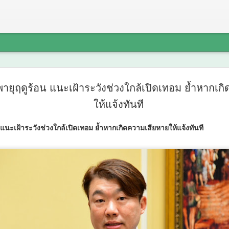
มูลนิธิกอง
AUG
พายุฤดูร้อน แนะเฝ้าระวังช่วงใกล้เปิดเทอม ย้ำหากเก
6
กระทรวงวั
ให้แจ้งทันที
โครงการ ป
 แนะเฝ้าระวังช่วงใกล้เปิดเทอม ย้ำหากเกิดความเสียหายให้แจ้งทันที
อาหารภูมิภ
เมนูต้นตำรั
Power สู่ร
มูลนิธิกองทุนนิยมไทย จับม
โครงการ ประกวดอัตลักษณ์อา
ตำรับ 4 ภูมิภาค ดัน Soft Po