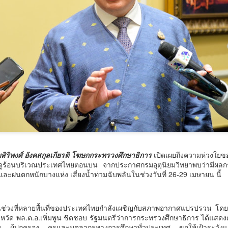
เมื่อวันที่ 5 สิงหาคม 2569
วัฒนธรรม โดยกรมส่งเสริมว
ประกวดอัตลักษณ์อาหารภูมิภ
เขตบางรัก กรุงเทพฯ เพื่อรว
ท้องถิ่นไทยสู่การสร้างมูลค่า
อาหาร อย่างยั่งยืน
งานแถลงข่าวได้รับเกียรติจ
กองทุนนิยมไทย (อดีตปลัดก
รุณ กรรมการมูลนิธิกองทุน
อธิบดีกรมธนารักษ์) พร้อมด
กระทรวงวัฒนธรรม และผู้แท
สาระยาน รองอธิก
สิริพงศ์ อังคสกุลเกียรติ โฆษกกระทรวงศึกษาธิการ
เปิดเผยถึงความห่วงใยข
ุฤดูร้อนบริเวณประเทศไทยตอนบน จากประกาศกรมอุตุนิยมวิทยาพบว่ามีผ
ละฝนตกหนักบางแห่ง เสี่ยงน้ำท่วมฉับพลันในช่วงวันที่ 26-29 เมษายน นี้
ช่วงที่หลายพื้นที่ของประเทศไทยกำลังเผชิญกับสภาพอากาศแปรปรวน โดยเฉพ
ังหวัด พล.ต.อ.เพิ่มพูน ชิดชอบ รัฐมนตรีว่าการกระทรวงศึกษาธิการ ได้แส
ียน ผู้ปกครอง ครูและบุคลากรทางการศึกษาทั่วประเทศ ขอให้เฝ้าระวั