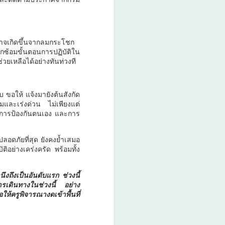
อาจเกิดขึ้นจากลมกระโชก
ซักซ้อมขั้นตอนการปฏิบัติใน
“AppTech”​ ยกกำลัง
AUG
ยเหลือได้อย่างทันท่วงที
5
ประเทศไทยจาก
ฐานราก​ เมื่อเทคโนโลยี
ขอให้ แจ้งมายังต้นสังกัด
ที่เหมาะสมเป็นกลไกยก
มและเร่งด่วน ไม่เพียงแต่
ระดับทุนมนุษย์
ในการป้องกันตนเอง และการ
“AppTech”​ ยกกำลังประเทศไทยจาก
ฐานราก​ เมื่อเทคโนโลยีที่เหมาะสม
่ปลอดภัยที่สุด ยังคงย้ำเสมอ
เป็นกลไกยกระดับทุนมนุษย์
ติอย่างเคร่งครัด พร้อมทั้ง
หน่วยบริหารจัดการทุนด้านพัฒนา
พื้นที่ (บพท.) สำนักงานเร่งรัดการ
งถึงเป็นอันดับแรก ช่วงนี้
วิจัยและนวัตกรรมเพื่อเพิ่มความ
รเดินทางในช่วงนี้ อย่าง
ห้ครูพิจารณางดเข้าพื้นที่
สามารถการแข่งขันและการพัฒนา
พื้นที่ (องค์การมหาชน)
ประเทศไทยกำลังเข้าสู่ช่วงเวลาที่