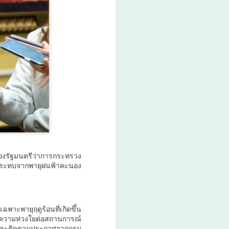
 — มูลนิธิกองทุนนิยมไทย ร่วมกับกระทรวง
ัฒนธรรม แถลงข่าวเปิดตัวโครงการ
าค "รสถิ่นไทย" ณ มูลนิธิกองทุนนิยมไทย
บรวม ยกระดับ และส่งเสริมอัตลักษณ์อาหาร
เพิ่มทางเศรษฐกิจ และการท่องเที่ยวเชิง
าก นายสมใจนึก เองตระกูล ประธานมูลนิธิ
ระทรวงการคลัง) และ นายยุทธนา หยิมกา
นิยมไทย และหัวหน้าคณะทำงาน (อดีต
้วยผู้แทนจากกรมส่งเสริมวัฒนธรรม
นจากสถาบันการศึกษา ได้แก่ ดร.เมธาวิน
องรัฐมนตรีว่าการกระทรวง
ลกระทบจากพายุฝนฟ้าคะนอง
าะพายุฤดูร้อนที่เกิดขึ้น
ดงความห่วงใยต่อสถานการณ์
งและติดตามประกาศจากกรม