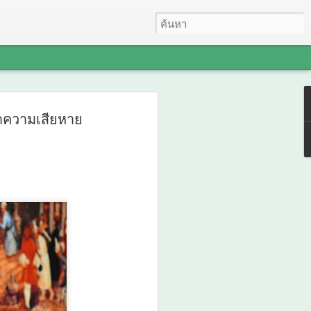
ทุนนิยมไทย จับมือ
ิดความเสียหาย
ฒนธรรม แถลงเปิดตัว
ระกวดอัตลักษณ์
าค "รสถิ่นไทย" เฟ้นหา
บ 4 ภูมิภาค ดัน Soft
ะดับโลก
ือ กระทรวงวัฒนธรรม แถลงเปิดตัว
หารภูมิภาค "รสถิ่นไทย" เฟ้นหาเมนูต้น
wer สู่ระดับโลก