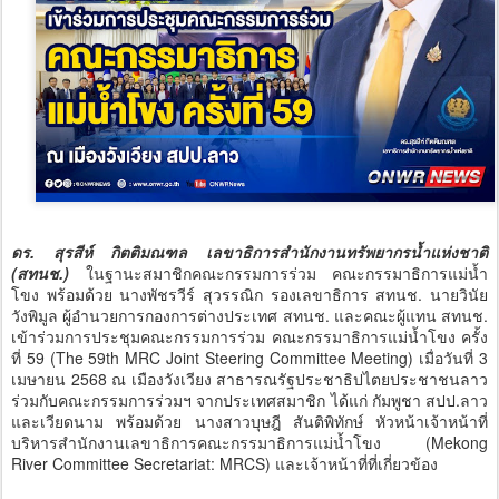
ดร. สุรสีห์ กิตติมณฑล เลขาธิการสำนักงานทรัพยากรน้ำแห่งชาติ
(สทนช.)
ในฐานะสมาชิกคณะกรรมการร่วม คณะกรรมาธิการแม่น้ำ
โขง พร้อมด้วย นางพัชรวีร์ สุวรรณิก รองเลขาธิการ สทนช. นายวินัย
วังพิมูล ผู้อำนวยการกองการต่างประเทศ สทนช. และคณะผู้แทน สทนช.
เข้าร่วมการประชุมคณะกรรมการร่วม คณะกรรมาธิการแม่น้ำโขง ครั้ง
ที่ 59 (The 59th MRC Joint Steering Committee Meeting) เมื่อวันที่ 3
เมษายน 2568 ณ เมืองวังเวียง สาธารณรัฐประชาธิปไตยประชาชนลาว
ร่วมกับคณะกรรมการร่วมฯ จากประเทศสมาชิก ได้แก่ กัมพูชา สปป.ลาว
และเวียดนาม พร้อมด้วย นางสาวบุษฎี สันติพิทักษ์ หัวหน้าเจ้าหน้าที่
บริหารสำนักงานเลขาธิการคณะกรรมาธิการแม่น้ำโขง (Mekong
River Committee Secretariat: MRCS) และเจ้าหน้าที่ที่เกี่ยวข้อง