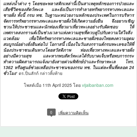
แหล่งน้ำต่าง ๆ โดยขยะพลาสติกเหล่านี้เป็นสาเหตุหลักของการป่วยและ
เสียชีวิตของสัตว์ทะเล และยังเป็นการทำลายทรัพยากรทางทะเลและ
ชายฝั่ง ทั้งนี้ กรม ทช. ในฐานะหน่วยงานหลักของประเทศในการบริหาร
จัดการทรัพยากรทางทะเลและชายฝั่งให้เกิดความยั่งยืน จึงอยากเชิญ
ชวนให้ประชาชนและนักท่องเที่ยวมาเที่ยวทะเลอย่างรับผิดชอบ ให้
เทศกาลสงกรานต์เป็นช่วงเวลาแห่งความสุขที่ควบคู่ไปกับความใส่ใจสิ่ง
แวดล้อม เพื่อให้ทรัพยากรทางทะเลและชายฝั่งของไทยคงความอุดม
สมบูรณ์อย่างยั่งยืนต่อไป โอกาสนี้ เนื่องในวันสงกรานต์กรมทะเลขอให้พี่
น้องประชาชนเดินทางโดยสวัสดิภาพ ท่องเที่ยวทางทะเลและชายฝั่ง
อย่างมีความสุข และหากพบสัตว์ทะเลได้รับบาดเจ็บหรือพบการกระ
ทำความผิดสามารถแจ้งมายังสายด่วนพิทักษ์ป่าและรักษาทะเล โทร.
1362 หรือศูนย์ช่วยเหลือประชาชนของกรม ทช. ในแต่ละพื้นที่ตลอด 24
ชั่วโมง
“ ดร.ปิ่นสักก์ กล่าวทิ้งท้าย
โพสต์เมื่อ
11th April 2025
โดย
vijaibanban.com
0
เพิ่มความคิดเห็น