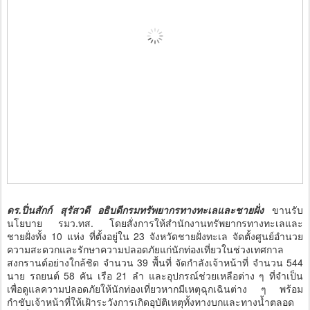
ดร.ปิ่นสักก์ สุรัสวดี อธิบดีกรมทรัพยากรทางทะเลและชายฝั่ง
ขานรับ
นโยบาย รมว.ทส. โดยสั่งการให้สำนักงานทรัพยากรทางทะเลและ
ชายฝั่งทั้ง 10 แห่ง ที่ตั้งอยู่ใน 23 จังหวัดชายฝั่งทะเล จัดตั้งศูนย์อำนวย
ความสะดวกและรักษาความปลอดภัยแก่นักท่องเที่ยวในช่วงเทศกาล
สงกรานต์อย่างใกล้ชิด จำนวน 39 พื้นที่ จัดกำลังเจ้าหน้าที่ จำนวน 544
นาย รถยนต์ 58 คัน เรือ 21 ลำ และอุปกรณ์ช่วยเหลือต่าง ๆ ที่จำเป็น
เพื่อดูแลความปลอดภัยให้นักท่องเที่ยวหากมีเหตุฉุกเฉินต่าง ๆ พร้อม
กำชับเจ้าหน้าที่ให้เฝ้าระวังการเกิดอุบัติเหตุทั้งทางบกและทางน้ำตลอด