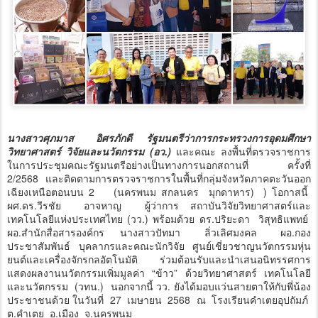
นางสาวศุภมาส อิศรภักดี รัฐมนตรีว่าการกระทรวงการอุดมศึกษา
วิทยาศาสตร์ วิจัยและนวัตกรรม (อว.)
และคณะ ลงพื้นที่ตรวจราชการ
ในการประชุมคณะรัฐมนตรีอย่างเป็นทางการนอกสถานที่ ครั้งที่
2/2568 และติดตามการตรวจราชการในพื้นที่กลุ่มจังหวัดภาคตะวันออก
เฉียงเหนือตอนบน 2 (นครพนม สกลนคร มุกดาหาร) ) โอกาสนี้
ผศ.ดร.วีรชัย อาจหาญ ผู้ว่าการ สถาบันวิจัยวิทยาศาสตร์และ
เทคโนโลยีแห่งประเทศไทย (วว.) พร้อมด้วย ดร.ปริยะดา วิสุทธิแพทย์
ผอ.สำนักสื่อสารองค์กร นางสาวปัทมา ลิ่วเลิศมงคล ผอ.กอง
ประชาสัมพันธ์ บุคลากรและคณะนักวิจัย ศูนย์เชี่ยวชาญนวัตกรรมหุ่น
ยนต์และเครื่องจักรกลอัตโนมัติ ร่วมต้อนรับและนำเสนอนิทรรศการ
แสดงผลงานนวัตกรรมเพิ่มมูลค่า “ข้าว” ด้วยวิทยาศาสตร์ เทคโนโลยี
และนวัตกรรม (วทน.) นอกจากนี้ วว. ยังได้มอบแว่นสายตาให้กับพี่น้อง
ประชาชนด้วย ในวันที่ 27 เมษายน 2568 ณ โรงเรียนคำเตยอุปถัมภ์
ต.คำเตย อ.เมือง จ.นครพนม