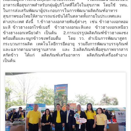
อาหารเพื่อสุขภาพสำหรับกลุ่มผู้บริโภคที่ใส่ใจในสุขภาพ โดยใช้ วทน.
ในการส่งเสริมพัฒนาผู้ประกอบการในการพัฒนาผลิตภัณฑ์อาหาร
สุขภาพของไทยให้สามารถแข่งขันได้ในตลาดทั้งภายในประเทศและ
ต่างประเทศ ดังนี้ 1.ข้าวฮางงอกสายพันธุ์ต่างๆ เช่น ข้าวฮางงอกหอม
มะลิ ข้าวฮางงอกไรซ์เบอรี่ ข้าวฮางงอกมะลิแดง ข้าวฮางงอกเหนียว
ข้างฮางงอกเหนียวดำ เป็นต้น 2.การแปรรูปผลิตภัณฑ์ข้าวฮางผงชง
พร้อมดื่มและจมูกข้าวชงพร้อมดื่ม โดย วว. ดำเนินการพัฒนาสูตร
กระบวนการผลิต เทคโนโลยีการยืดอายุ รวมถึงการพัฒนาบรรจุภัณฑ์
และฉลากตามมาตรฐานสากล และ 3.ผลิตภัณฑ์เพื่อสุขภาพจากสาร
สกัดข้าว ได้แก่ ผลิตภัณฑ์เสริมอาหาร ผลิตภัณฑ์เครื่องสำอาง
เป็นต้น