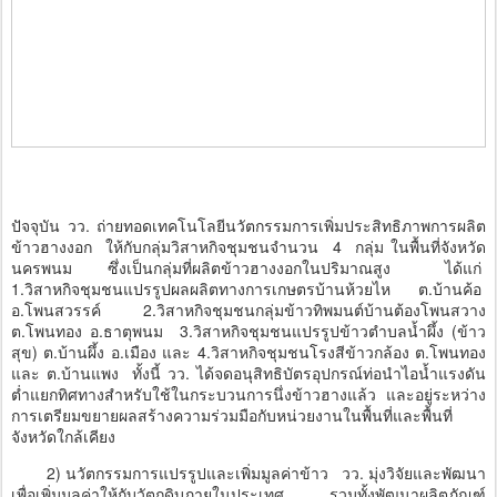
ปัจจุบัน วว. ถ่ายทอดเทคโนโลยีนวัตกรรมการเพิ่มประสิทธิภาพการผลิต
ข้าวฮางงอก ให้กับกลุ่มวิสาหกิจชุมชนจำนวน 4 กลุ่ม ในพื้นที่จังหวัด
นครพนม ซึ่งเป็นกลุ่มที่ผลิตข้าวฮางงอกในปริมาณสูง ได้แก่
1.วิสาหกิจชุมชนแปรรูปผลผลิตทางการเกษตรบ้านห้วยไห ต.บ้านค้อ
อ.โพนสวรรค์ 2.วิสาหกิจชุมชนกลุ่มข้าวทิพมนต์บ้านต้องโพนสวาง
ต.โพนทอง อ.ธาตุพนม 3.วิสาหกิจชุมชนแปรรูปข้าวตำบลน้ำผึ้ง (ข้าว
สุข) ต.บ้านผึ้ง อ.เมือง และ 4.วิสาหกิจชุมชนโรงสีข้าวกล้อง ต.โพนทอง
และ ต.บ้านแพง ทั้งนี้ วว. ได้จดอนุสิทธิบัตรอุปกรณ์ท่อนำไอน้ำแรงดัน
ต่ำแยกทิศทางสำหรับใช้ในกระบวนการนึ่งข้าวฮางแล้ว และอยู่ระหว่าง
การเตรียมขยายผลสร้างความร่วมมือกับหน่วยงานในพื้นที่และพื้นที่
จังหวัดใกล้เคียง
2) นวัตกรรมการแปรรูปและเพิ่มมูลค่าข้าว วว. มุ่งวิจัยและพัฒนา
เพื่อเพิ่มมูลค่าให้กับวัตถุดิบภายในประเทศ รวมทั้งพัฒนาผลิตภัณฑ์