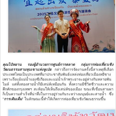
คุณไป๋หยาน รองผู้อำนวยการศูนย์การตลาด กลุ่มการท่องเที่ยวเชิง
วัฒนธรรมสามหุบเขาแห่งหูเป่ย
กล่าวถึงการจัดงานครั้งนี้สาเหตุที่เลือก
ประเทศไทยเป็นประเทศที่มาประชาสัมพันธ์แหล่งท่องเที่ยวเมืองหยีชาง
เพราะถึงแม้แม่น้ำแยงซีเกียงและแม่น้ำเจ้าพระยาจะอยู่ห่างกันหลายพัน
ไมล์ แต่ทั้งสองสายน้ำก็มีเสน่ห์เหมือนกัน ทั้งความมีชีวิตชีวาและความ
คึกคักของกรุงเทพฯ สะท้อนให้เห็นถึงเสน่ห์ของเมือง ขณะที่เขื่อนสามผา
ก็เป็นความสำเร็จที่น่าทึ่งในการอยู่ร่วมกันระหว่างมนุษย์และสายน้ำ ซึ่ง
“
การเติมเต็ม
” ในลักษณะนี้ทำให้เกิดการท่องเที่ยวเชิงวัฒนธรรมขึ้น