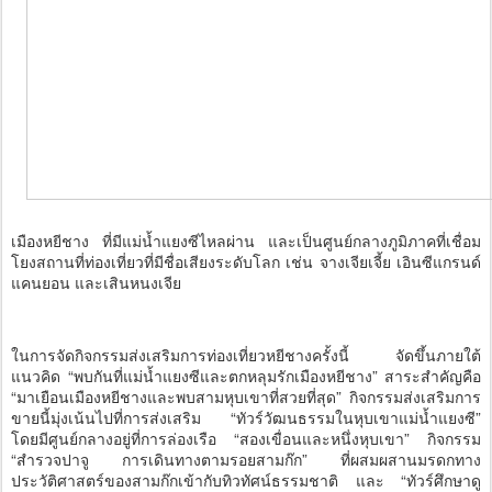
เมืองหยีชาง ที่มีแม่น้ำแยงซีไหลผ่าน และเป็นศูนย์กลางภูมิภาคที่เชื่อม
โยงสถานที่ท่องเที่ยวที่มีชื่อเสียงระดับโลก เช่น จางเจียเจี้ย เอินซีแกรนด์
แคนยอน และเสินหนงเจีย
ในการจัดกิจกรรมส่งเสริมการท่องเที่ยวหยีชางครั้งนี้ จัดขึ้นภายใต้
แนวคิด “พบกันที่แม่น้ำแยงซีและตกหลุมรักเมืองหยีชาง” สาระสำคัญคือ
“มาเยือนเมืองหยีชางและพบสามหุบเขาที่สวยที่สุด” กิจกรรมส่งเสริมการ
ขายนี้มุ่งเน้นไปที่การส่งเสริม “ทัวร์วัฒนธรรมในหุบเขาแม่น้ำแยงซี”
โดยมีศูนย์กลางอยู่ที่การล่องเรือ “สองเขื่อนและหนึ่งหุบเขา” กิจกรรม
“สำรวจปาจู การเดินทางตามรอยสามก๊ก” ที่ผสมผสานมรดกทาง
ประวัติศาสตร์ของสามก๊กเข้ากับทิวทัศน์ธรรมชาติ และ “ทัวร์ศึกษาดู