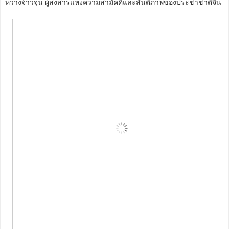
หวางจ้าวจุน ผู้ส่งสารแห่งความสามัคคีและสันติภาพของประชาชาติจีน