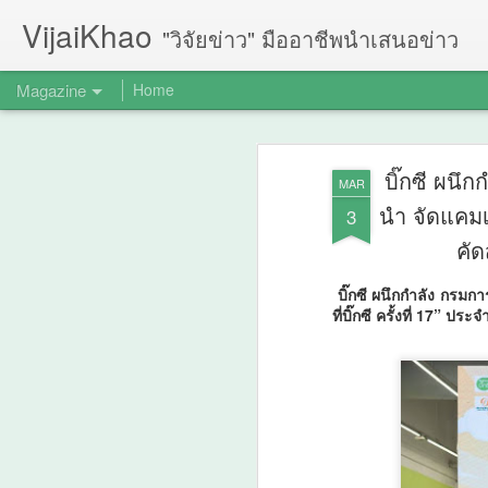
VijaiKhao
"วิจัยข่าว" มืออาชีพนำเสนอข่าว
Magazine
Home
บิ๊กซี ผนึ
MAR
นำ จัดแคมเป
3
คัด
บิ๊กซี ผนึกกำลัง กรม
ที่บิ๊กซี ครั้งที่ 17” 