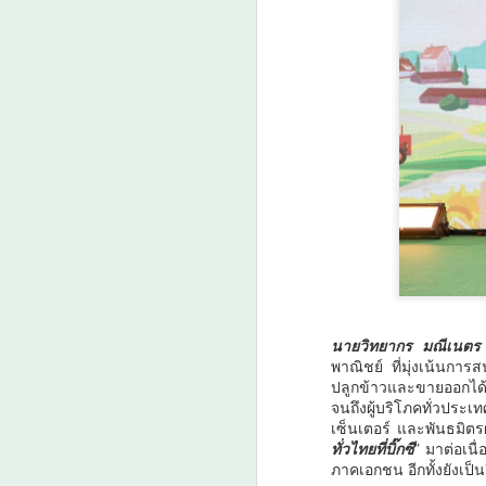
เ
ศ
ก
ง
E
A
คู
โ
ท
ใ
เด
ต
นายวิทยากร มณีเนตร
บท
ภ
พาณิชย์ ที่มุ่งเน้นการ
ปลูกข้าวและขายออกได
ไฮ
• 
จนถึงผู้บริโภคทั่วประ
ขอ
เซ็นเตอร์ และพันธมิตรผ
มี
ทั่วไทยที่บิ๊กซี
” มาต่อเนื
แบ
ภาคเอกชน อีกทั้งยังเป็
A