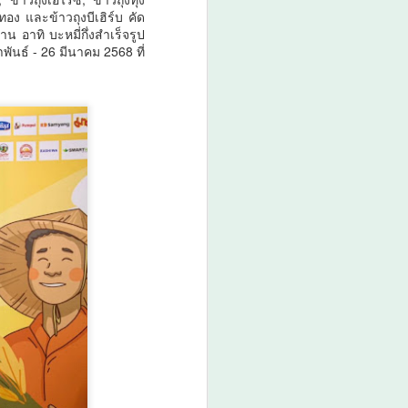
์ทอง และข้าวถุงบีเฮิร์บ คัด
น อาทิ บะหมี่กึ่งสำเร็จรูป
พันธ์ - 26 มีนาคม 2568 ที่