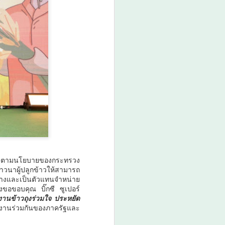
การตามนโยบายของกระทรวง
ชาวนาผู้ปลูกข้าวให้สามารถ
างและเป็นตัวแทนจำหน่าย
องขอขอบคุณ บิ๊กซี ซูเปอร์
งานข้าวถุงร่วมใจ ประหยัด
รทำงานร่วมกันของภาครัฐและ