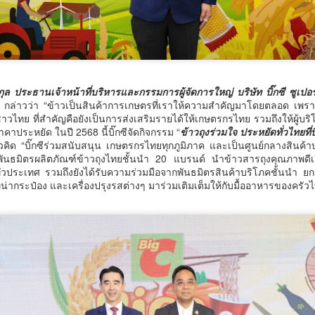
พลาสติกสู่มาตรฐานสากล
ศ.อว. จับมือ ทช.ทส.
ุล ประธานเจ้าหน้าที่บริหารและกรรมการผู้จัดการใหญ่ บริษัท บิ๊กซี ซูเปอ
จซี กล่าวว่า “ข้าวเป็นสินค้าการเกษตรที่เราให้ความสำคัญมาโดยตลอด เพรา
าวไทย ที่สำคัญคือยังเป็นการส่งเสริมรายได้ให้เกษตรกรไทย รวมถึงให้ผู้บ
าคาประหยัด ในปี 2568 นี้บิ๊กซีจัดกิจกรรม “
ข้าวถุงร่วมใจ ประหยัดทั่วไทยที่บิ
“AppTech”​ ยกกำลังประเทศไทยจากฐานราก​ เมื่อ
UG
นวคิด “บิ๊กซีร่วมสนับสนุน เกษตรกรไทยทุกภูมิภาค และเป็นศูนย์กลางสิน
5
พันธมิตรผลิตภัณฑ์ข้าวถุงไทยชั้นนำ 20 แบรนด์ นำข้าวสารถุงคุณภาพดีเ
เทคโนโลยีที่เหมาะสมเป็นกลไกยกระดับทุนมนุษย์
ทั่วประเทศ รวมถึงยังได้รับความร่วมมือจากพันธมิตรสินค้าบริโภคชั้นนำ ยกส
AppTech”​ ยกกำลังประเทศไทยจากฐานราก​ เมื่อเทคโนโลยีที่เหมาะสมเป็น
าทูน่ากระป๋อง และเครื่องปรุงรสต่างๆ มาร่วมเติมเต็มให้กับมื้ออาหารของครัว
ลไกยกระดับทุนมนุษย์
่วยบริหารจัดการทุนด้านพัฒนาพื้นที่ (บพท.) สำนักงานเร่งรัดการวิจัย
ละนวัตกรรมเพื่อเพิ่มความสามารถการแข่งขันและการพัฒนาพื้นที่
องค์การมหาชน)
ะเทศไทยกำลังเข้าสู่ช่วงเวลาที่โจทย์เศรษฐกิจไม่ใช่เพียง “ทำอย่างไรให้
ศรษฐกิจเติบโต” แต่คือ ทำอย่างไรให้การเติบโตทางเศรษฐกิจสร้างโอกาสให้
กรมบังคับคดี กระทรวงยุติธรรม ประกาศความพร้อมอีก
UG
นจำนวนมากขึ้น และทำให้คนในทุกพื้นที่สามารถเป็นผู้สร้างมูลค่าทาง