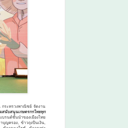
ศน. ร่วมกับจังหวัดสตูล
AUG
6
จัดกิจกรรม “พลังศรัทธา
ถวายเทียนพรรษา 2
แผ่นดิน สานสัมพันธ์
ไทย – มาเลเซีย” เชิญ
ชวนพุทธศาสนิกชน งด
ละ เลิกอบายมุข เนื่องใน
เทศกาลเข้าพรรษา
ศน.
 กระทรวงพาณิชย์ จัดงาน
ร่วมสนับสนุนเกษตรกรไทยทุก
 แบรนด์ชั้นนำของเมืองไทย
าบุญครอง, ข้าวถุงปิ่นเงิน,
ข้าวถุงเอไรซ์, ข้าวถุงทุ่ง