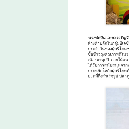
ว
นายอัศวิน เตชะเจริญวิก
ห้างค้าปลีกในกลุ่มบีเ
ประจำวันของผู้บริโภคช
ซื้อข้าวถุงคุณภาพดีในร
A
เนื่องมาทุกปี ภายใต้แ
ได้รับการสนับสนุนจาก
ประหยัดให้กับผู้บริโภค
“
บะหมี่กึ่งสำเร็จรูป ปล
ก
หน
แ
(
ปร
เ
A
ค