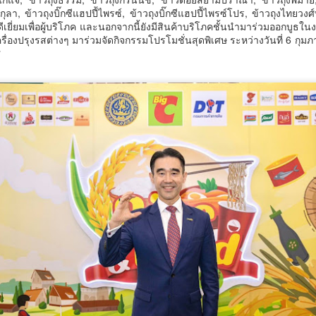
รสร้างมูลค่าเพิ่มทางเศรษฐกิจ และการท่องเที่ยวเชิงอาหาร อย่างยั่งยืน
่งกุลา, ข้าวถุงบิ๊กซีแฮปปี้ไพรซ์, ข้าวถุงบิ๊กซีแฮปปี้ไพรซ์โปร, ข้าวถุงไทยวงศ
ครบาล 1 กัดไม่ปล่อย! แกะรอยขยายผลกลุ่มนักบิน จับไอซ์ล๊อตมหึมากว่า
ยี่ยมเพื่อผู้บริโภค และนอกจากนี้ยังมีสินค้าบริโภคชั้นนำมาร่วมออกบูธในงา
00 โล ก่อนเข้ากลางกรุง
านแถลงข่า
ื่องปรุงรสต่างๆ มาร่วมจัดกิจกรรมโปรโมชั่นสุดพิเศษ ระหว่างวันที่ 6 กุมภา
ศ
้อนไปเมื่อ 16 มี.ค.2569 ที่ผ่านมา กก.สืบสวนนครบาล 1 บช.น.
วธ. เดินหน้าจัดตั้ง และรับรองวัดคาทอลิกแห่งใหม่หนุน
UG
5
บทบาทศาสนสถาน เป็นแหล่งปลูกฝังคุณธรรมของศาสนิ
กชน
ธ. เดินหน้าจัดตั้ง และรับรองวัดคาทอลิกแห่งใหม่หนุนบทบาทศาสนสถาน
ป็นแหล่งปลูกฝังคุณธรรมของศาสนิกชน
างสาวซาบีดา ไทยเศรษฐ์ รัฐมนตรีว่าการกระทรวงวัฒนธรรม (รมว.วธ.)
ิดเผยว่า ที่ประชุมคณะรัฐมนตรี (ครม.) เมื่อวันที่ 5 สิงหาคม 2569 มีมติ
ห็นชอบการจัดตั้งวัดคาทอลิกจำนวน 5 แห่ง และเห็นชอบการรับรองวัด
ทอลิกเพิ่มเติมอีก 1 แห่ง ตามที่กระทรวงวัฒนธรรม (วธ.) เสนอ เพื่อเป็นวัด
าทอลิกตามระเบียบสำนักนายกรัฐมนตรี ว่าด้วยแนวทางพิจารณาในการจัด
วศ.อว. จับมือ ทช.ทส. ยกระดับห้องปฏิบัติการไมโคร
UG
ั้งวัดบาทหลวงโรมันคาทอลิก พ.ศ.
5