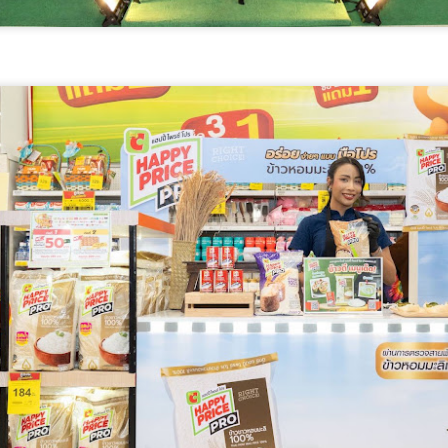
3
ทะเล เข้มเฝ้าระวัง-ให้ความรู้ป้องกันเหตุซ้ำ
มว.ทส.
ศธ. เปิดฉากการประชุม AQRFC ครั้งที่ 17 เดินหน้าขับ
UG
3
เคลื่อนกรอบคุณวุฒิอ้างอิงอาเซียน มุ่งยกระดับมาตรฐาน
การศึกษาภูมิภาค
ธ.