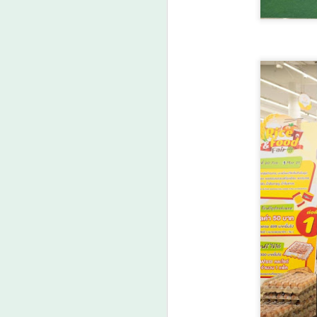
ร
A
ศ