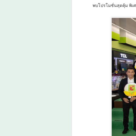
พบโปรโมชั่นสุดคุ้ม พิเศ
เว
สา
ศ
แห
เ
ก
ค
ปฏ
ป
A
“น
พ
อ
จ
A