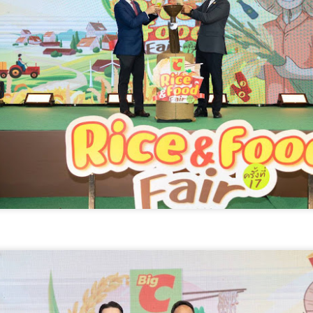
วันที่ 7 สิงหาคม 2569 เวล
วัฒนธรรม ร่วมกับจังหวัดสต
จังหวัดภาคใต้ จัดพิธีเปิดง
คุณธรรมพลังบวร ภาคกใต้” 
ประจำปีงบประมาณ พ.ศ.