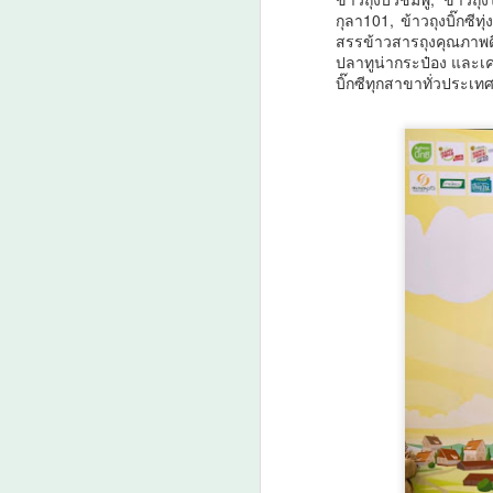
กา
กุลา101, ข้าวถุงบิ๊กซีทุ
น
สรรข้าวสารถุงคุณภาพดีเ
3
ง
ปลาทูน่ากระป๋อง และเคร
บิ๊กซีทุกสาขาทั่วประเท
ย
A
ว
เ
น
เป
เ
คา
ค
A
ต