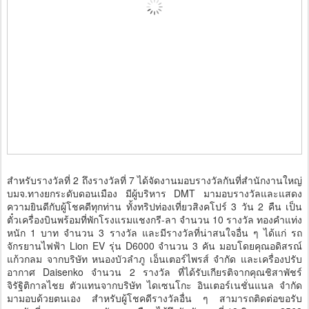
สำหรับรางวัลที่ 2 ถึงรางวัลที่ 7 ได้จัดงานมอบรางวัลกันที่สำนักงานใหญ่
บมจ.ทางยกระดับดอนเมือง มีผู้บริหาร DMT มามอบรางวัลและแสดง
ความยินดีกับผู้โชคดีทุกท่าน ทั้งทริปท่องเที่ยวสิงคโปร์ 3 วัน 2 คืน เป็น
ตั๋วเครื่องบินพร้อมที่พักโรงแรมแชงกรี-ลา จำนวน 10 รางวัล ทองคำแท่ง
หนัก 1 บาท จำนวน 3 รางวัล และมีรางวัลที่น่าสนใจอื่น ๆ ได้แก่ รถ
จักรยานไฟฟ้า Lion EV รุ่น D6000 จำนวน 3 คัน มอบโดยคุณอดิสรณ์
แก้วกลม จากบริษัท หนองบัวลำภู เอ็นเตอร์ไพรส์ จำกัด และเครื่องปรับ
อากาศ Daisenko จำนวน 2 รางวัล ที่ได้รับเกียรติจากคุณชิสาพัชร์
จิรัฐิติกาลไชย ตัวแทนจากบริษัท ไดเซนโกะ อินเตอร์เนชั่นแนล จำกัด
มามอบด้วยตนเอง สำหรับผู้โชคดีรางวัลอื่น ๆ สามารถติดต่อขอรับ